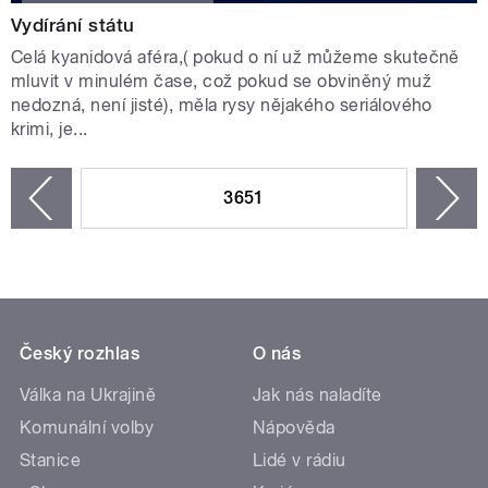
Vydírání státu
Celá kyanidová aféra,( pokud o ní už můžeme skutečně
mluvit v minulém čase, což pokud se obviněný muž
nedozná, není jisté), měla rysy nějakého seriálového
krimi, je...
STRÁNKY
3651
n
zí
Český rozhlas
O nás
Válka na Ukrajině
Jak nás naladíte
Komunální volby
Nápověda
Stanice
Lidé v rádiu