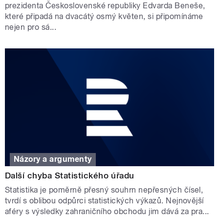
prezidenta Československé republiky Edvarda Beneše,
které připadá na dvacátý osmý květen, si připomínáme
nejen pro sá...
Názory a argumenty
Další chyba Statistického úřadu
Statistika je poměrně přesný souhrn nepřesných čísel,
tvrdí s oblibou odpůrci statistických výkazů. Nejnovější
aféry s výsledky zahraničního obchodu jim dává za pra...