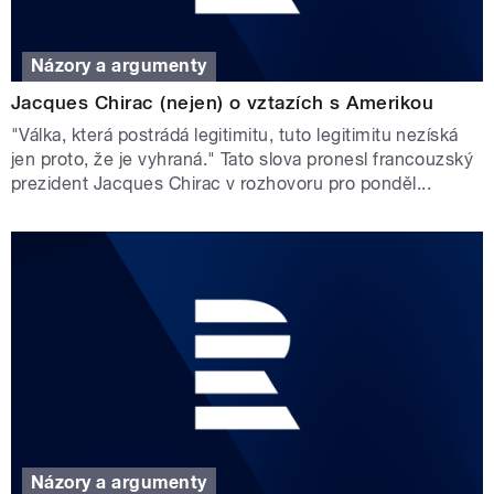
Názory a argumenty
Jacques Chirac (nejen) o vztazích s Amerikou
"Válka, která postrádá legitimitu, tuto legitimitu nezíská
jen proto, že je vyhraná." Tato slova pronesl francouzský
prezident Jacques Chirac v rozhovoru pro ponděl...
Názory a argumenty