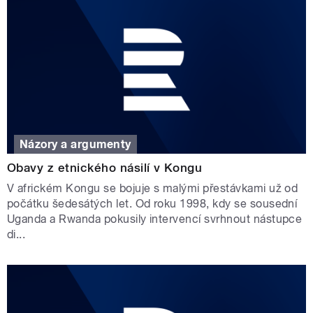
Názory a argumenty
Obavy z etnického násilí v Kongu
V africkém Kongu se bojuje s malými přestávkami už od
počátku šedesátých let. Od roku 1998, kdy se sousední
Uganda a Rwanda pokusily intervencí svrhnout nástupce
di...