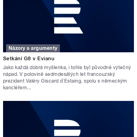
Názory a argumenty
Setkání G8 v Evianu
Jako každá dobrá myšlenka, i tohle byl původně výtečný
nápad. V polovině sedmdesátých let francouzský
prezident Valéry Giscard d´Estaing, spolu s německým
kancléřem...