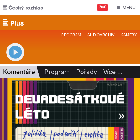
Přejít k hlavnímu obsahu
MENU
ŽIVĚ
PROGRAM
AUDIOARCHIV
KAMERY
Komentáře
Program
Pořady
Více
…