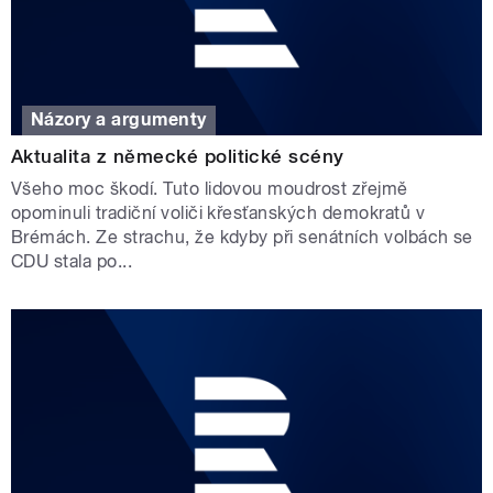
Názory a argumenty
Aktualita z německé politické scény
Všeho moc škodí. Tuto lidovou moudrost zřejmě
opominuli tradiční voliči křesťanských demokratů v
Brémách. Ze strachu, že kdyby při senátních volbách se
CDU stala po...