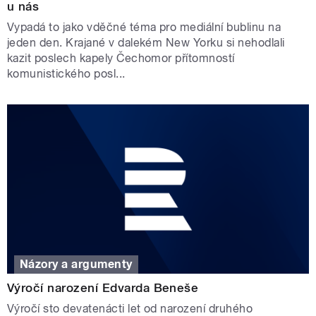
u nás
Vypadá to jako vděčné téma pro mediální bublinu na
jeden den. Krajané v dalekém New Yorku si nehodlali
kazit poslech kapely Čechomor přítomností
komunistického posl...
Názory a argumenty
Výročí narození Edvarda Beneše
Výročí sto devatenácti let od narození druhého