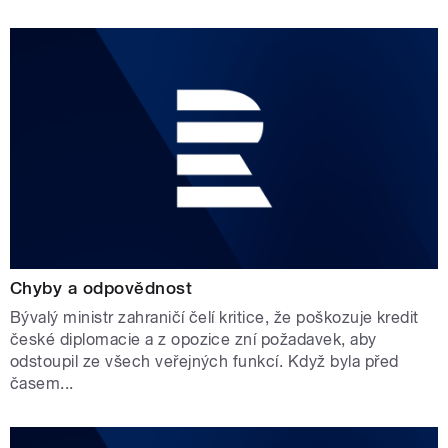
Chyby a odpovědnost
Bývalý ministr zahraničí čelí kritice, že poškozuje kredit
české diplomacie a z opozice zní požadavek, aby
odstoupil ze všech veřejných funkcí. Když byla před
časem...