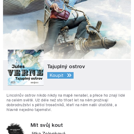
Tajuplný ostrov
Koupit
Lincolnův ostrov nikdo nikdy na mapě nenašel, a přece ho znají lidé
na celém světě. Už déle než sto třicet let na něm prožívají
dobrodružství s pěticí trosečníků, kteří na něm našli útočiště, a
hlavně nejedno tajemství.
Mít svůj kout
Jitka Zelenková