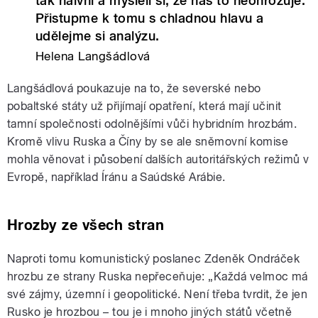
tak naivní a mysleli si, že nás to neohrožuje.
Přistupme k tomu s chladnou hlavu a
udělejme si analýzu.
Helena Langšádlová
Langšádlová poukazuje na to, že severské nebo
pobaltské státy už přijímají opatření, která mají učinit
tamní společnosti odolnějšími vůči hybridním hrozbám.
Kromě vlivu Ruska a Číny by se ale sněmovní komise
mohla věnovat i působení dalších autoritářských režimů v
Evropě, například Íránu a Saúdské Arábie.
Hrozby ze všech stran
Naproti tomu komunistický poslanec Zdeněk Ondráček
hrozbu ze strany Ruska nepřeceňuje: „Každá velmoc má
své zájmy, územní i geopolitické. Není třeba tvrdit, že jen
Rusko je hrozbou – tou je i mnoho jiných států včetně