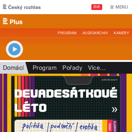
Přejít k hlavnímu obsahu
MENU
ŽIVĚ
PROGRAM
AUDIOARCHIV
KAMERY
Domácí
Program
Pořady
Více
…