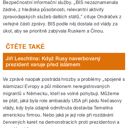
Bezpečnostní informační služby. „BIS nezaznamenala
žádné, z hlediska působnosti, relevantní aktivity
zpravodajských služeb dalších států,” cituje Ondráček z
veřejné části zprávy. BIS podle něj dostala od vlády za
úkol, aby se prioritně zabývala Ruskem a Čínou.
Jiří Leschtina: Když Rusy naverbovaný
prezident varuje před islámem
Ve zprávě naopak postrádá hrozby a problémy „spojené s
islamizací Evropy a půl milionem neregistrovaných
migrantů v Německu, kteří se volně pohybují. Můžeme
se ptát, jaká byla role ambasády USA při pádu Nečasovy
vlády, kdy byla údajně odmítnuta dostavba Temelína
americkou firmou. Nebo jaká je její role při rozdávání
červených karet na demonstracích proti prezidentovi a