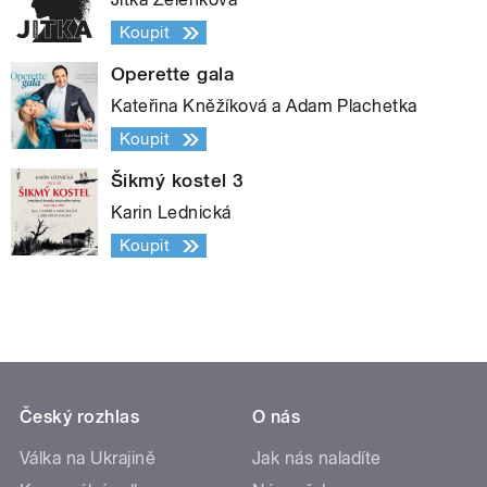
Koupit
Operette gala
Kateřina Kněžíková a Adam Plachetka
Koupit
Šikmý kostel 3
Karin Lednická
Koupit
Český rozhlas
O nás
Válka na Ukrajině
Jak nás naladíte