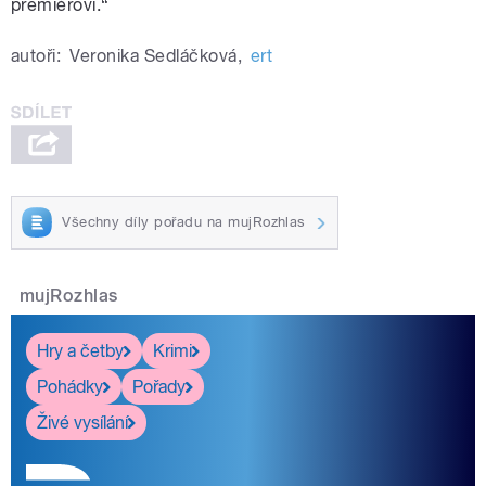
premiérovi.“
autoři:
Veronika Sedláčková
,
ert
Všechny díly pořadu na mujRozhlas
mujRozhlas
Hry a četby
Krimi
Pohádky
Pořady
Živé vysílání