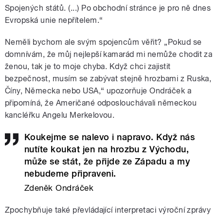
Spojených států. (...) Po obchodní stránce je pro ně dnes
Evropská unie nepřítelem.“
Neměli bychom ale svým spojencům věřit? „Pokud se
domnívám, že můj nejlepší kamarád mi nemůže chodit za
ženou, tak je to moje chyba. Když chci zajistit
bezpečnost, musím se zabývat stejně hrozbami z Ruska,
Číny, Německa nebo USA,“ upozorňuje Ondráček a
připomíná, že Američané odposlouchávali německou
kancléřku Angelu Merkelovou.
Koukejme se nalevo i napravo. Když nás
nutíte koukat jen na hrozbu z Východu,
může se stát, že přijde ze Západu a my
nebudeme připraveni.
Zdeněk Ondráček
Zpochybňuje také převládající interpretaci výroční zprávy