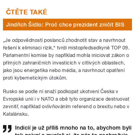
Jindřich Šídlo: Proč chce prezident zničit BIS
„Je odpovědností poslanců zhodnotit stav a navrhnout
řešení k eliminaci rizik,“ tvrdí místopředsedkyně TOP 09.
Parlamentní komise by například mohla iniciovat zákon o
přímých zahraničních investicích v citlivých oblastech,
jako jsou energetika nebo média, a navrhnout opatření
proti kybernetickým útokům.
Rusko se podle ní snaží podkopat ukotvení Česka v
Evropské unii i v NATO a obě tyto organizace destruovat
zevnitř, například ovlivňováním referend o brexitu nebo v
Katalánsku.
Indicií je už příliš mnoho na to, abychom byli