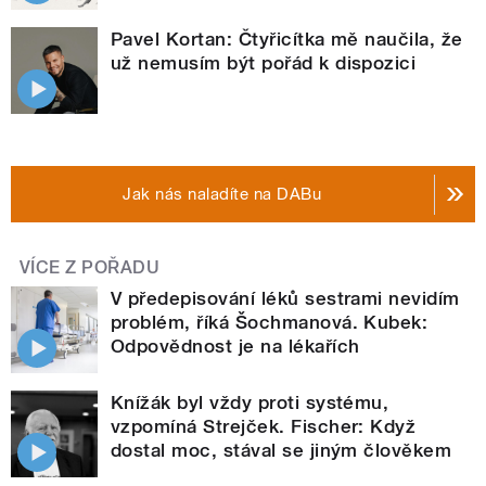
Pavel Kortan: Čtyřicítka mě naučila, že
už nemusím být pořád k dispozici
Jak nás naladíte na DABu
VÍCE Z POŘADU
V předepisování léků sestrami nevidím
problém, říká Šochmanová. Kubek:
Odpovědnost je na lékařích
Knížák byl vždy proti systému,
vzpomíná Strejček. Fischer: Když
dostal moc, stával se jiným člověkem