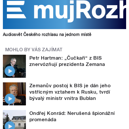
Audiosvět Českého rozhlasu na jednom místě
MOHLO BY VÁS ZAJÍMAT
Petr Hartman: „Čučkaři“ z BIS
znervózňují prezidenta Zemana
Zemanův postoj k BIS je dán jeho
vstřícným vztahem k Rusku, tvrdí
bývalý ministr vnitra Bublan
Ondřej Konrád: Nerušená špionážní
promenáda