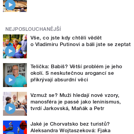
NEJPOSLOUCHANĚJŠÍ
Vše, co jste kdy chtěli vědět
o Vladimiru Putinovi a báli jste se zeptat
Telička: Babiš? Větší problém je jeho
okolí. S neskutečnou arogancí se
přikrývají absurdní věci
Vzmuž se? Muži hledají nové vzory,
manosféra je passé jako leninismus,
tvrdí Jarkovská, Maňák a Petr
Jaké je Chorvatsko bez turistů?
Aleksandra Wojtaszeková: Fjaka