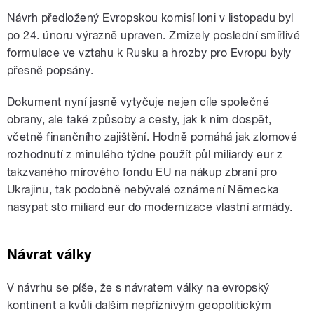
Návrh předložený Evropskou komisí loni v listopadu byl
po 24. únoru výrazně upraven. Zmizely poslední smířlivé
formulace ve vztahu k Rusku a hrozby pro Evropu byly
přesně popsány.
Dokument nyní jasně vytyčuje nejen cíle společné
obrany, ale také způsoby a cesty, jak k nim dospět,
včetně finančního zajištění. Hodně pomáhá jak zlomové
rozhodnutí z minulého týdne použít půl miliardy eur z
takzvaného mírového fondu EU na nákup zbraní pro
Ukrajinu, tak podobně nebývalé oznámení Německa
nasypat sto miliard eur do modernizace vlastní armády.
Návrat války
V návrhu se píše, že s návratem války na evropský
kontinent a kvůli dalším nepříznivým geopolitickým