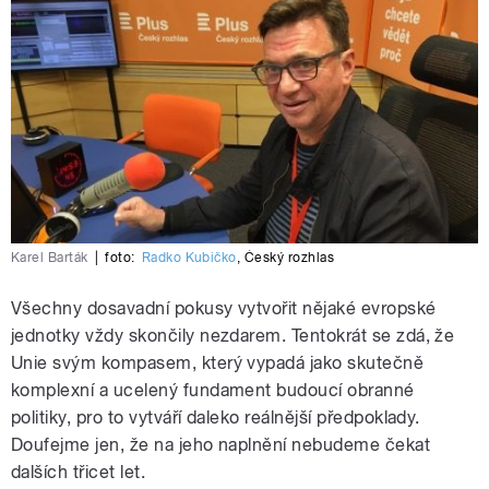
Karel Barták
|
foto:
Radko Kubičko
,
Český rozhlas
Všechny dosavadní pokusy vytvořit nějaké evropské
jednotky vždy skončily nezdarem. Tentokrát se zdá, že
Unie svým kompasem, který vypadá jako skutečně
komplexní a ucelený fundament budoucí obranné
politiky, pro to vytváří daleko reálnější předpoklady.
Doufejme jen, že na jeho naplnění nebudeme čekat
dalších třicet let.