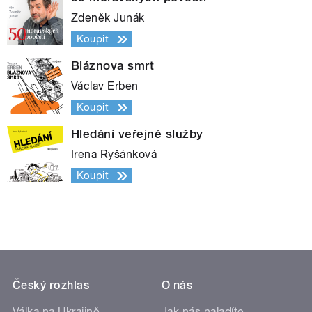
Zdeněk Junák
Koupit
Bláznova smrt
Václav Erben
Koupit
Hledání veřejné služby
Irena Ryšánková
Koupit
Český rozhlas
O nás
Válka na Ukrajině
Jak nás naladíte