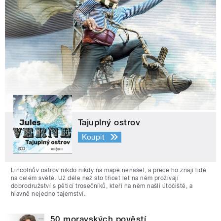
Tajuplný ostrov
Koupit
Lincolnův ostrov nikdo nikdy na mapě nenašel, a přece ho znají lidé
na celém světě. Už déle než sto třicet let na něm prožívají
dobrodružství s pěticí trosečníků, kteří na něm našli útočiště, a
hlavně nejedno tajemství.
50 moravských pověstí