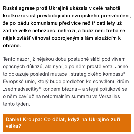
Ruská agrese proti Ukrajině ukázala v celé nahotě
krátkozrakost převládajícího evropského přesvědčení,
že po pádu komunismu před více než třiceti lety už
žádné velké nebezpečí nehrozí, a tudíž není třeba se
nějak zvlášť věnovat ozbrojeným silám sloužícím k
obraně.
Tento názor již nějakou dobu postupně slábl pod vlivem
opačných důkazů, ale nyní je po něm prostě veta. Jasně
to dokazuje poslední mutace „strategického kompasu“
Evropské unie, který bude předložen ke schválení lídrům
„sedmadvacítky“ koncem března – a stejní politikové se
o něm baví už na neformálním summitu ve Versailles
tento týden.
Daniel Kroupa: Co dělat, když na Ukrajině zuří
válka?