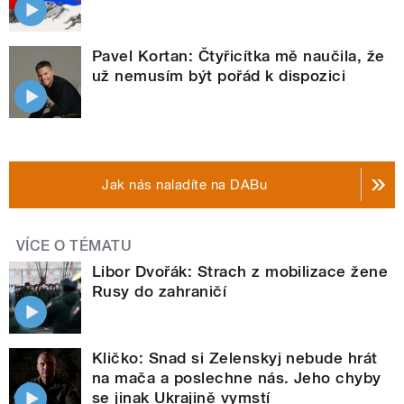
Pavel Kortan: Čtyřicítka mě naučila, že
už nemusím být pořád k dispozici
Jak nás naladíte na DABu
VÍCE O TÉMATU
Libor Dvořák: Strach z mobilizace žene
Rusy do zahraničí
Kličko: Snad si Zelenskyj nebude hrát
na mača a poslechne nás. Jeho chyby
se jinak Ukrajině vymstí