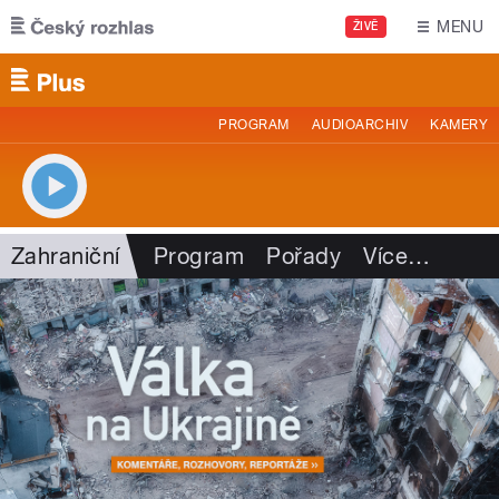
Přejít k hlavnímu obsahu
MENU
ŽIVĚ
PROGRAM
AUDIOARCHIV
KAMERY
Zahraniční
Program
Pořady
Více
…