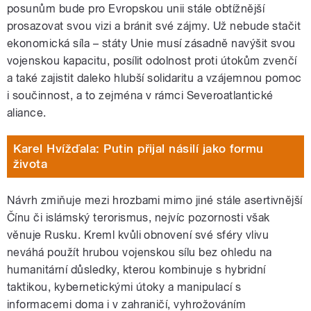
posunům bude pro Evropskou unii stále obtížnější
prosazovat svou vizi a bránit své zájmy. Už nebude stačit
ekonomická síla – státy Unie musí zásadně navýšit svou
vojenskou kapacitu, posílit odolnost proti útokům zvenčí
a také zajistit daleko hlubší solidaritu a vzájemnou pomoc
i součinnost, a to zejména v rámci Severoatlantické
aliance.
Karel Hvížďala: Putin přijal násilí jako formu
života
Návrh zmiňuje mezi hrozbami mimo jiné stále asertivnější
Čínu či islámský terorismus, nejvíc pozornosti však
věnuje Rusku. Kreml kvůli obnovení své sféry vlivu
neváhá použít hrubou vojenskou sílu bez ohledu na
humanitární důsledky, kterou kombinuje s hybridní
taktikou, kybernetickými útoky a manipulací s
informacemi doma i v zahraničí, vyhrožováním