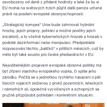
osvobozeny od daně z přidané hodnoty a také že by si
EU mohla na světových trzích půjčit další peníze určené
právě na posílení evropské obranyschopnosti.
„Strategický kompas“ Unie bude zahrnovat hybridní
hrozby, jejich projevy, potírání a možné postihy jejich
iniciátorů, a to včetně kybernetických hrozeb a hrozeb v
podobě dezinformací nebo manipulací. Předpokládá
rozpracování těchto „balíčků“ v příštích měsících, což by
mělo být také sousto pro české předsednictví v EU.
Nejviditelnějším projevem evropské obranné politiky má
být zřízení vlastního evropského vojska, či spíše jeho
zárodku. Počítá se s jednotkou rychlého nasazení o pět
tisících vojácích složenou z prvků pozemních, leteckých
i námořních sil, společně vycvičených a schopných se
pružně přizpůsobit potřebám i konkrétním situacím.