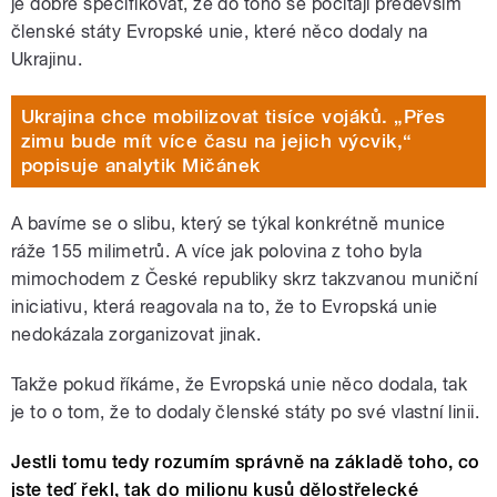
je dobré specifikovat, že do toho se počítají především
členské státy Evropské unie, které něco dodaly na
Ukrajinu.
Ukrajina chce mobilizovat tisíce vojáků. „Přes
zimu bude mít více času na jejich výcvik,“
popisuje analytik Mičánek
A bavíme se o slibu, který se týkal konkrétně munice
ráže 155 milimetrů. A více jak polovina z toho byla
mimochodem z České republiky skrz takzvanou muniční
iniciativu, která reagovala na to, že to Evropská unie
nedokázala zorganizovat jinak.
Takže pokud říkáme, že Evropská unie něco dodala, tak
je to o tom, že to dodaly členské státy po své vlastní linii.
Jestli tomu tedy rozumím správně na základě toho, co
jste teď řekl, tak do milionu kusů dělostřelecké