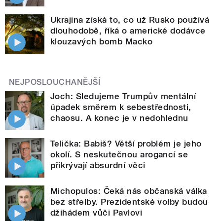
Ukrajina získá to, co už Rusko používá
dlouhodobě, říká o americké dodávce
klouzavých bomb Macko
NEJPOSLOUCHANĚJŠÍ
Joch: Sledujeme Trumpův mentální
úpadek směrem k sebestřednosti,
chaosu. A konec je v nedohlednu
Telička: Babiš? Větší problém je jeho
okolí. S neskutečnou arogancí se
přikrývají absurdní věci
Michopulos: Čeká nás občanská válka
bez střelby. Prezidentské volby budou
džihádem vůči Pavlovi