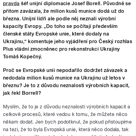
pravda
šéf unijní diplomacie Josef Borell. Původně se
přitom zavázala, že milion kusů munice dodá už do
března. Unijní lídři ale podle něj neznali výrobní
kapacity Evropy. „Do toho se počítají především
členské státy Evropské unie, které dodaly na
Ukrajinu,“ komentuje jeho vyjádření pro Český rozhlas
Plus vládní zmocněnec pro rekonstrukci Ukrajiny
Tomáš Kopečný.
Proč se Evropské unii nepodařilo dodržet závazek a
nedodala milion kusů munice na Ukrajinu už letos v
březnu? Je to z důvodu neznalosti výrobních kapacit,
jak řekl Borrell?
Myslím, že to je z důvodu neznalosti výrobních kapacit a
celkově procesů, které vedou k tomu, že můžete něco
někam dodat. Jen bych podotknul, že pokud přistoupíme
na tezi, že to byla Evropská unie, která něco dodala, tak