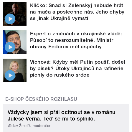
Kličko: Snad si Zelenskyj nebude hrát
na mača a poslechne nás. Jeho chyby
se jinak Ukrajině vymstí
Expert o změnách v ukrajinské vládě:
Působí to nesrozumitelně. Ministr
obrany Fedorov měl úspěchy
Víchová: Kdyby měl Putin poušť, došel
by písek? Útoky Ukrajinců na rafinerie
píchly do ruského srdce
E-SHOP ČESKÉHO ROZHLASU
Vždycky jsem si přál ocitnout se v románu
Julese Verna. Teď se mi to splnilo.
Václav Žmolík, moderátor