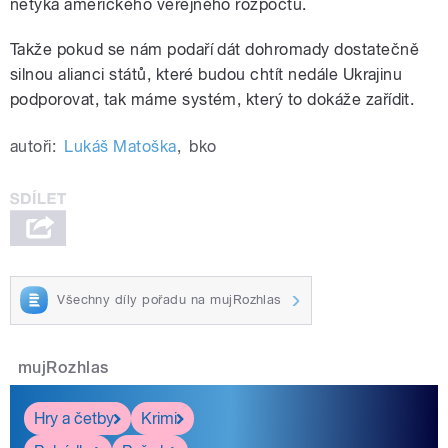
netýká amerického veřejného rozpočtu.
Takže pokud se nám podaří dát dohromady dostatečně
silnou alianci států, které budou chtít nedále Ukrajinu
podporovat, tak máme systém, který to dokáže zařídit.
autoři:
Lukáš Matoška
,
bko
Všechny díly pořadu na mujRozhlas
mujRozhlas
Hry a četby
Krimi