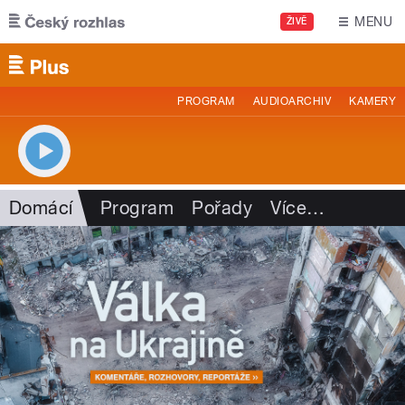
Přejít k hlavnímu obsahu
MENU
ŽIVĚ
PROGRAM
AUDIOARCHIV
KAMERY
Domácí
Program
Pořady
Více
…