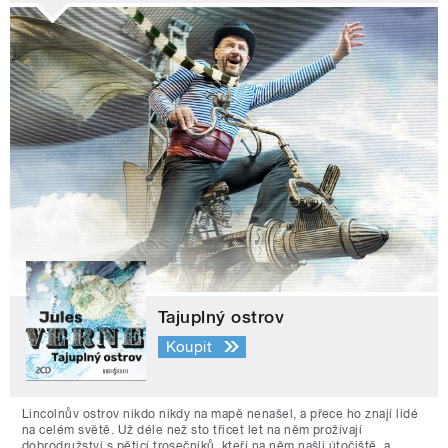
Tajuplný ostrov
Koupit
Lincolnův ostrov nikdo nikdy na mapě nenašel, a přece ho znají lidé
na celém světě. Už déle než sto třicet let na něm prožívají
dobrodružství s pěticí trosečníků, kteří na něm našli útočiště, a