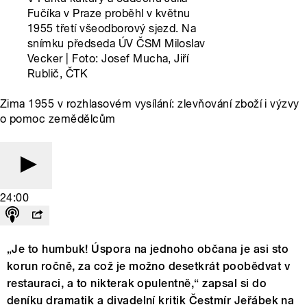
Fučíka v Praze proběhl v květnu
1955 třetí všeodborový sjezd. Na
snímku předseda ÚV ČSM Miloslav
Vecker | Foto: Josef Mucha, Jiří
Rublič, ČTK
Zima 1955 v rozhlasovém vysílání: zlevňování zboží i výzvy
o pomoc zemědělcům
24:00
„Je to humbuk! Úspora na jednoho občana je asi sto
korun ročně, za což je možno desetkrát poobědvat v
restauraci, a to nikterak opulentně,“ zapsal si do
deníku dramatik a divadelní kritik Čestmír Jeřábek na