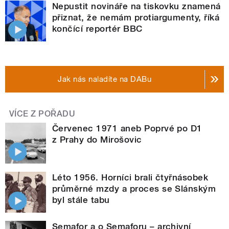
Nepustit novináře na tiskovku znamená
přiznat, že nemám protiargumenty, říká
končící reportér BBC
Jak nás naladíte na DABu
VÍCE Z POŘADU
Červenec 1971 aneb Poprvé po D1
z Prahy do Mirošovic
Léto 1956. Horníci brali čtyřnásobek
průměrné mzdy a proces se Slánským
byl stále tabu
Semafor a o Semaforu – archivní