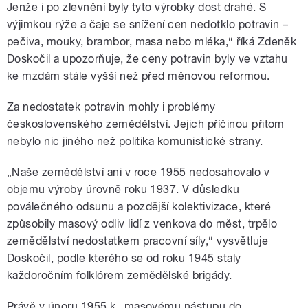
Jenže i po zlevnění byly tyto výrobky dost drahé. S
výjimkou rýže a čaje se snížení cen nedotklo potravin –
pečiva, mouky, brambor, masa nebo mléka,“ říká Zdeněk
Doskočil a upozorňuje, že ceny potravin byly ve vztahu
ke mzdám stále vyšší než před měnovou reformou.
Za nedostatek potravin mohly i problémy
československého zemědělství. Jejich příčinou přitom
nebylo nic jiného než politika komunistické strany.
„Naše zemědělství ani v roce 1955 nedosahovalo v
objemu výroby úrovně roku 1937. V důsledku
poválečného odsunu a pozdější kolektivizace, které
způsobily masový odliv lidí z venkova do měst, trpělo
zemědělství nedostatkem pracovní síly,“ vysvětluje
Doskočil, podle kterého se od roku 1945 staly
každoročním folklórem zemědělské brigády.
Právě v únoru 1955 k „masovému nástupu do