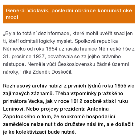
Generál Václavík, poslední obránce komunistické
moci
„Byla to totální dezinformace, které mohli uvěřit snad jen
ti, kteří odmítali logicky myslet. Spolková republika
Německo od roku 1954 uznávala hranice Německé říše z
31. prosince 1937, považovala se za jejího právního
nástupce. Neměla vůči Československu žádné územní
nároky,“ říká Zdeněk Doskočil.
Rozhlasový archiv nabízí z prvních týdnů roku 1955 víc
zajímavých záznamů. Třeba vzpomínky pražského
primátora Vacka, jak v roce 1912 osobně stiskl ruku
Leninovi. Nebo projevy prezidenta Antonína
Zápotockého o tom, že soukromě hospodařící
zemědělce nelze nutit do družstev násilím, ale dotlačit
je ke kolektivizaci bude nutné.