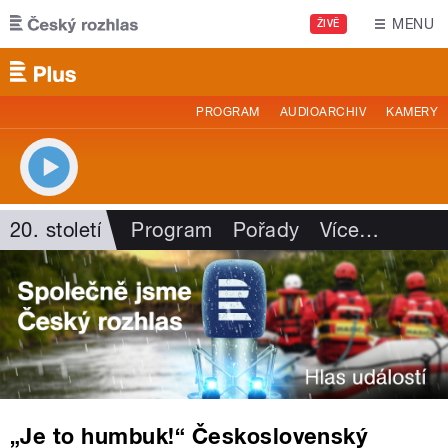
Přejít k hlavnímu obsahu
MENU
ŽIVĚ
PROGRAM
AUDIOARCHIV
KAMERY
20. století
Program
Pořady
Více
…
„Je to humbuk!“ Československý