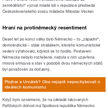
zemědělství“ vyzval mladé lidi v republice předseda
Československého svazu mládeže Miloslav Vecker.
Hraní na protiněmecký resentiment
Deset let po konci války bylo Německo – to „západní“,
demokratické – stále strašákem, kterého komunistické
vedení vytahovalo, kdykoli se to hodilo. Postavení
Německa nebylo rozřešené, nebyla s ním uzavřena
mírová smlouva a stav v podobě dvou německých států
byl považován za dočasný.
Plojhar a Urválek? Oba nejspíš nepochybovali o
ideálech komunismu
Když bylo oznámeno, že na základě takzvaných
Pařížských dohod má Spolková republika Německo