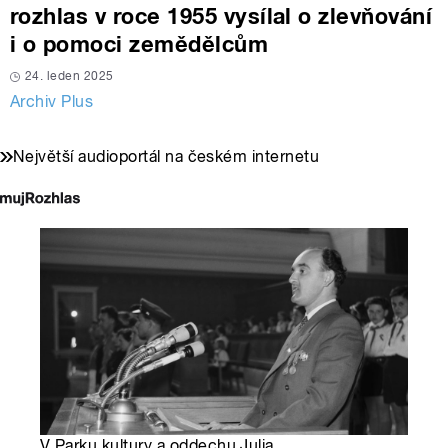
rozhlas v roce 1955 vysílal o zlevňování
i o pomoci zemědělcům
24. leden 2025
Archiv Plus
Největší audioportál na českém internetu
V Parku kultury a oddechu Julia