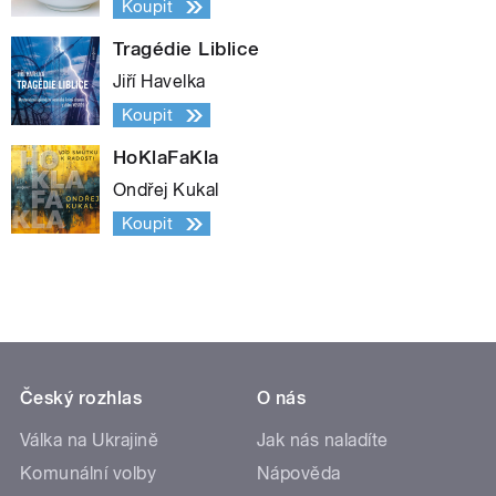
Koupit
Tragédie Liblice
Jiří Havelka
Koupit
HoKlaFaKla
Ondřej Kukal
Koupit
Český rozhlas
O nás
Válka na Ukrajině
Jak nás naladíte
Komunální volby
Nápověda