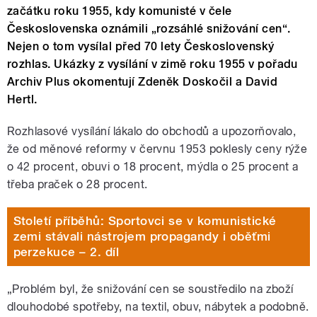
začátku roku 1955, kdy komunisté v čele
Československa oznámili „rozsáhlé snižování cen“.
Nejen o tom vysílal před 70 lety Československý
rozhlas. Ukázky z vysílání v zimě roku 1955 v pořadu
Archiv Plus okomentují Zdeněk Doskočil a David
Hertl.
Rozhlasové vysílání lákalo do obchodů a upozorňovalo,
že od měnové reformy v červnu 1953 poklesly ceny rýže
o 42 procent, obuvi o 18 procent, mýdla o 25 procent a
třeba praček o 28 procent.
Století příběhů: Sportovci se v komunistické
zemi stávali nástrojem propagandy i oběťmi
perzekuce – 2. díl
„Problém byl, že snižování cen se soustředilo na zboží
dlouhodobé spotřeby, na textil, obuv, nábytek a podobně.