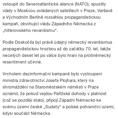
vstoupit do Severoatlantické aliance (NATO), spustily
vlády v Moskvou ovládaných satelitech v Praze, Varšavě
a Východním Berlíně rozsáhlou propagandistickou
kampaň, obviňující vládu Západního Německa z
„hitlerovského revanšismu“.
Podle Doskočila byl právě údajný německý revanšismus
propagandistickou hrozbou až do začátku 70. let, takže
necelých deset let po válce bylo hraní na protiněmecký
resentiment účinné.
Vrcholem dezinformační kampaně bylo vystoupení
ministra zdravotnictví Josefa Plojhara, který na
shromáždění na Staroměstském náměstí v Praze
oznámil, že pokud vejdou Pařížské dohody v platnost
(což se později stalo), připojí Západní Německo ke
svému území české „Sudety“ a polské pohraniční území,
kdysi součást Německa.