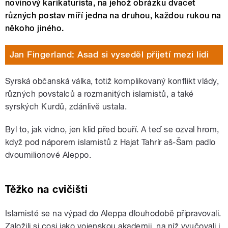
novinový karikaturista, na jehož obrázku dvacet
různých postav míří jedna na druhou, každou rukou na
někoho jiného.
Jan Fingerland: Asad si vyseděl přijetí mezi lidi
Syrská občanská válka, totiž komplikovaný konflikt vlády,
různých povstalců a rozmanitých islamistů, a také
syrských Kurdů, zdánlivě ustala.
Byl to, jak vidno, jen klid před bouří. A teď se ozval hrom,
když pod náporem islamistů z Hajat Tahrír aš-Šam padlo
dvoumilionové Aleppo.
Těžko na cvičišti
Islamisté se na výpad do Aleppa dlouhodobě připravovali.
Založili si cosi jako vojenskou akademii, na níž vyučovali i