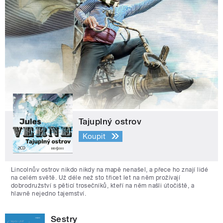
Tajuplný ostrov
Koupit
Lincolnův ostrov nikdo nikdy na mapě nenašel, a přece ho znají lidé
na celém světě. Už déle než sto třicet let na něm prožívají
dobrodružství s pěticí trosečníků, kteří na něm našli útočiště, a
hlavně nejedno tajemství.
Sestry