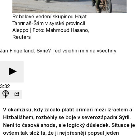
Rebelové vedení skupinou Haját
Tahrír aš-Šám v syrské provincii
Aleppo | Foto: Mahmoud Hasano,
Reuters
Jan Fingerland: Sýrie? Teď všichni míří na všechny
3:32
V okamžiku, kdy začalo platit příměří mezi Izraelem a
Hizballáhem, rozběhly se boje v severozápadní Sýrii.
Není to časová shoda, ale logický důsledek. Situace je
ovšem tak složitá, že ji nejpřesněji popsal jeden