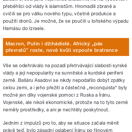
přeběhlíci od vlády k islamistům. Hromadili zbraně a
cvičili se pro válku nového typu, včetně produkce a
použití dronů. Je možné, že se poučili u loňského výpadu
Hamásu do Izraele.
Macron, Putin i džihádisté. Africký „pás
převratů” roste, nově kvůli vzpouře bratrance
Vše se odehrávalo na pozadí přetrvávající slabosti syrské
vlády a její nepopularity na sunnitské a kurdské periferii
země. Bašáru Asadovi se nikdy nepodařilo dobýt zpátky
celou zemi, a i jeho přežití a částečná „reconquista“ byly
možné jen díky vojenské pomoci z Ruska a Íránu.
Vojenské, ale nikoli ekonomické, protože na to tyto země
neměly prostředky, a ani je nechtěly poskytnout.
Jedním z impulzů pro to, aby se situace začala měnit
právě teď, bylo zásadní oslabení Íránu po říjnovém