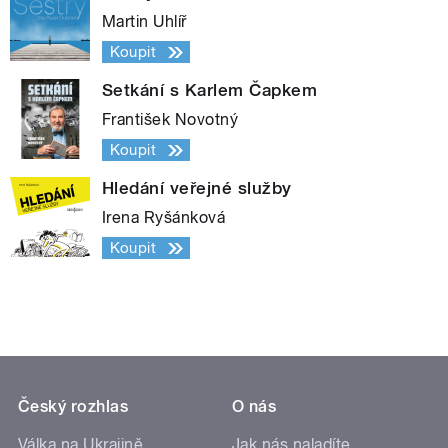
Martin Uhlíř
Koupit
Setkání s Karlem Čapkem
František Novotný
Koupit
Hledání veřejné služby
Irena Ryšánková
Koupit
Český rozhlas
O nás
Válka na Ukrajině
Jak nás naladíte