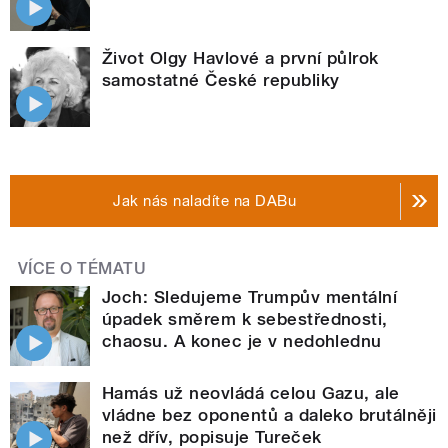
Život Olgy Havlové a první půlrok
samostatné České republiky
Jak nás naladíte na DABu
VÍCE O TÉMATU
Joch: Sledujeme Trumpův mentální
úpadek směrem k sebestřednosti,
chaosu. A konec je v nedohlednu
Hamás už neovládá celou Gazu, ale
vládne bez oponentů a daleko brutálněji
než dřív, popisuje Tureček