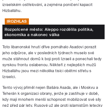
izraelském ostřelování, a zejména poničení kapacit
Hizballáhu.
IROZHLAS
Rozpolcené město: Aleppo rozdělila politika,
ekonomika a nakonec válka
Toto libanonské hnutí dříve pomáhalo Asadovi porazit
jeho odpůrce, ale v posledních týdnech muselo své
muže stáhnout domů k boji proti Izraeli a ponechali tedy
syrskou frontu oslabenou. Někteří z nejlepších mužů
Hizballáhu jsou mezi několika tisíci obětmi střetu s
Izraelci.
Tento vývoj přiměl nejen Bašára Asada, ale i Moskvu a
Teherán k organizaci obrany, jenže je zastihuje v době,
kdy mají mnohem menší schopnost mobilizovat své síly
než před pár lety. Rusové už ale proti islamistům letecky