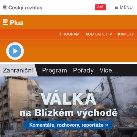
Přejít k hlavnímu obsahu
MENU
ŽIVĚ
PROGRAM
AUDIOARCHIV
KAMERY
Zahraniční
Program
Pořady
Více
…