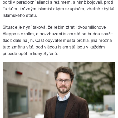
ocitli v paradoxní alianci s režimem, s nímž bojovali, proti
Turkům, i různým islamistickým skupinám, včetně zbytků
Islámského státu.
Situace je nyní taková, že režim ztratil dvoumilionové
Aleppo s okolím, a povzbuzení islamisté se budou snažit
tlačit dále na jih. Část obyvatel města prchla, jiná možná
tuto změnu vítá, pod vládou islamistů jsou v každém
případě opět miliony Syřanů.