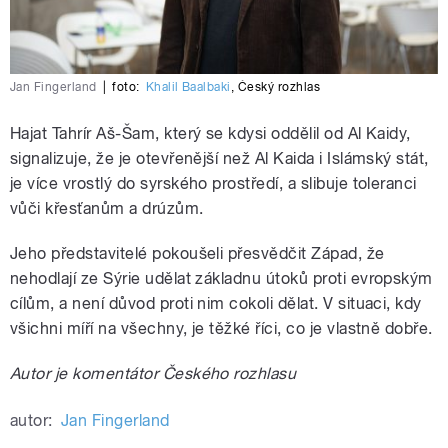
Jan Fingerland
|
foto:
Khalil Baalbaki
,
Český rozhlas
Hajat Tahrír Aš-Šam, který se kdysi oddělil od Al Kaidy,
signalizuje, že je otevřenější než Al Kaida i Islámský stát,
je více vrostlý do syrského prostředí, a slibuje toleranci
vůči křesťanům a drúzům.
Jeho představitelé pokoušeli přesvědčit Západ, že
nehodlají ze Sýrie udělat základnu útoků proti evropským
cílům, a není důvod proti nim cokoli dělat. V situaci, kdy
všichni míří na všechny, je těžké říci, co je vlastně dobře.
Autor je komentátor Českého rozhlasu
autor:
Jan Fingerland