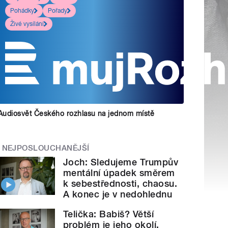
Pohádky
Pořady
Živé vysílání
Audiosvět Českého rozhlasu na jednom místě
NEJPOSLOUCHANĚJŠÍ
Joch: Sledujeme Trumpův
mentální úpadek směrem
k sebestřednosti, chaosu.
A konec je v nedohlednu
Telička: Babiš? Větší
problém je jeho okolí.