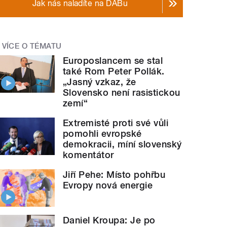
Jak nás naladíte na DABu
VÍCE O TÉMATU
Europoslancem se stal
také Rom Peter Pollák.
„Jasný vzkaz, že
Slovensko není rasistickou
zemí“
Extremisté proti své vůli
pomohli evropské
demokracii, míní slovenský
komentátor
Jiří Pehe: Místo pohřbu
Evropy nová energie
Daniel Kroupa: Je po