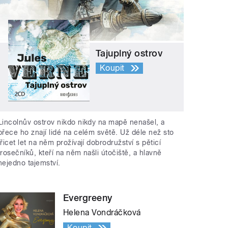
Tajuplný ostrov
Koupit
Lincolnův ostrov nikdo nikdy na mapě nenašel, a
přece ho znají lidé na celém světě. Už déle než sto
třicet let na něm prožívají dobrodružství s pěticí
trosečníků, kteří na něm našli útočiště, a hlavně
nejedno tajemství.
Evergreeny
Helena Vondráčková
Koupit