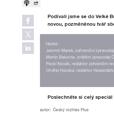
Podívali jsme se do Velké Br
novou, pozměněnou tvář sbo
Hosté:
Jaromír Marek, zahraniční zpravodaj
Martin Balucha, zvláštní zpravodaj 
Pavel Novák, redaktor zahraniční r
Ondřej Houska, redaktor Hospodářský
Poslechněte si celý speciál
autor:
Český rozhlas Plus