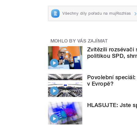
Všechny díly pořadu na mujRozhlas
MOHLO BY VÁS ZAJÍMAT
Zvítězili rozsévač
politikou SPD, shrn
Povolební speciál:
v Evropě?
HLASUJTE: Jste sp