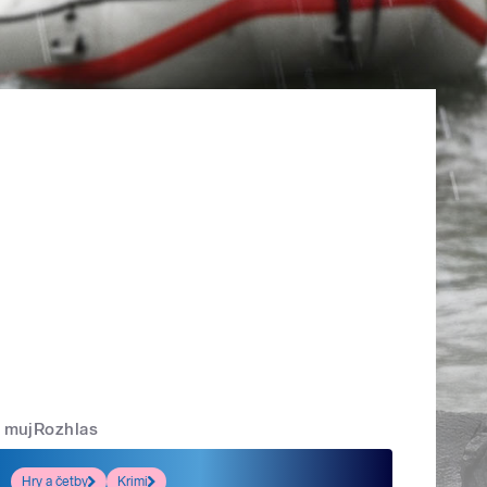
mujRozhlas
Hry a četby
Krimi