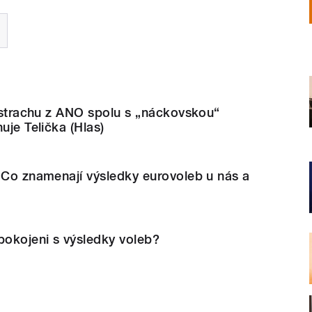
i strachu z ANO spolu s „náckovskou“
uje Telička (Hlas)
 Co znamenají výsledky eurovoleb u nás a
okojeni s výsledky voleb?