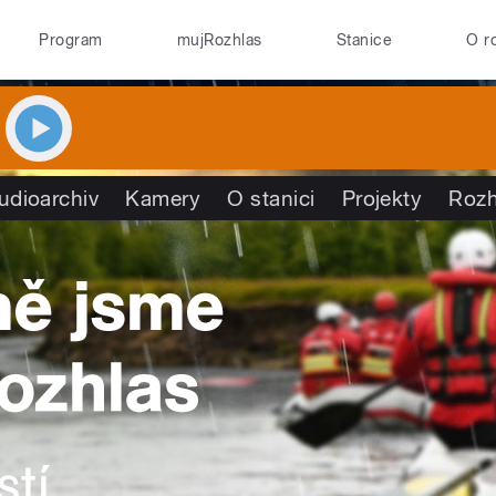
Program
mujRozhlas
Stanice
O r
udioarchiv
Kamery
O stanici
Projekty
Rozh