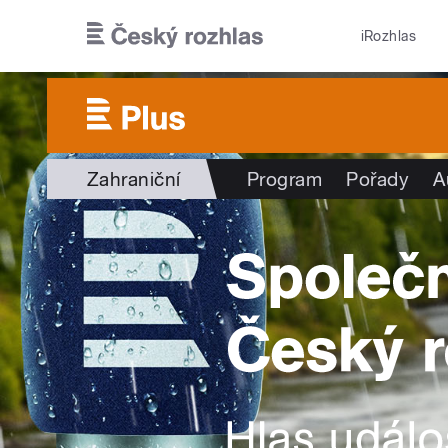
Přejít k hlavnímu obsahu
iRozhlas
Zahraniční
Program
Pořady
A