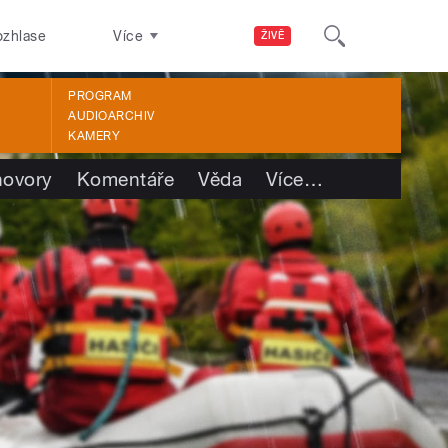
ozhlase
Více
ŽIVĚ
PROGRAM
AUDIOARCHIV
KAMERY
ovory
Komentáře
Věda
Více
…