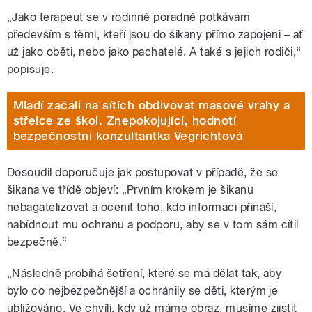
„Jako terapeut se v rodinné poradně potkávám
především s těmi, kteří jsou do šikany přímo zapojeni – ať
už jako oběti, nebo jako pachatelé. A také s jejich rodiči,“
popisuje.
Mladí začali na sítích obdivovat masové vrahy a
střelce ze škol. Znepokojující, hodnotí
bezpečnostní konzultantka Vegrichtová
Dosoudil doporučuje jak postupovat v případě, že se
šikana ve třídě objeví: „Prvním krokem je šikanu
nebagatelizovat a ocenit toho, kdo informaci přináší,
nabídnout mu ochranu a podporu, aby se v tom sám cítil
bezpečně.“
„
Následně probíhá šetření, které se má dělat tak, aby
bylo co nejbezpečnější a ochránily se děti, kterým je
ubližováno. Ve chvíli, kdy už máme obraz, musíme zjistit