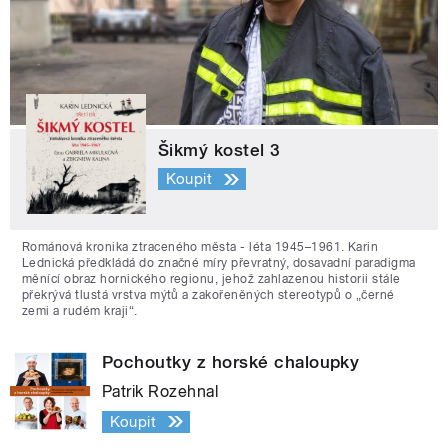
Šikmý kostel 3
Koupit
Románová kronika ztraceného města - léta 1945–1961. Karin
Lednická předkládá do značné míry převratný, dosavadní paradigma
měnící obraz hornického regionu, jehož zahlazenou historii stále
překrývá tlustá vrstva mýtů a zakořeněných stereotypů o „černé
zemi a rudém kraji“.
Pochoutky z horské chaloupky
Patrik Rozehnal
Koupit