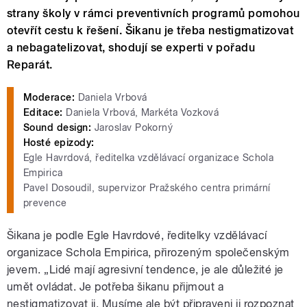
strany školy v rámci preventivních programů pomohou
otevřít cestu k řešení. Šikanu je třeba nestigmatizovat
a nebagatelizovat, shodují se experti v pořadu
Reparát.
Moderace:
Daniela Vrbová
Editace:
Daniela Vrbová, Markéta Vozková
Sound design:
Jaroslav Pokorný
Hosté epizody:
Egle Havrdová, ředitelka vzdělávací organizace Schola
Empirica
Pavel Dosoudil, supervizor Pražského centra primární
prevence
Šikana je podle Egle Havrdové, ředitelky vzdělávací
organizace Schola Empirica, přirozeným společenským
jevem. „Lidé mají agresivní tendence, je ale důležité je
umět ovládat. Je potřeba šikanu přijmout a
nestigmatizovat ji. Musíme ale být připraveni ji rozpoznat