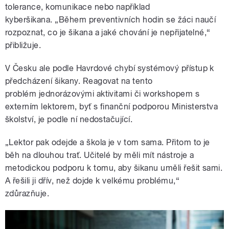
tolerance, komunikace nebo například
kyberšikana. „Během preventivních hodin se žáci naučí
rozpoznat, co je šikana a jaké chování je nepřijatelné,“
přibližuje.
V Česku ale podle Havrdové chybí systémový přístup k
předcházení šikany. Reagovat na tento
problém jednorázovými aktivitami či workshopem s
externím lektorem, byť s finanční podporou Ministerstva
školství, je podle ní nedostačující.
„Lektor pak odejde a škola je v tom sama. Přitom to je
běh na dlouhou trať. Učitelé by měli mít nástroje a
metodickou podporu k tomu, aby šikanu uměli řešit sami.
A řešili ji dřív, než dojde k velkému problému,“
zdůrazňuje.