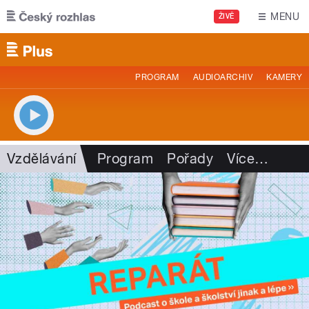
Přejít k hlavnímu obsahu
MENU
ŽIVĚ
PROGRAM
AUDIOARCHIV
KAMERY
Vzdělávání
Program
Pořady
Více
…