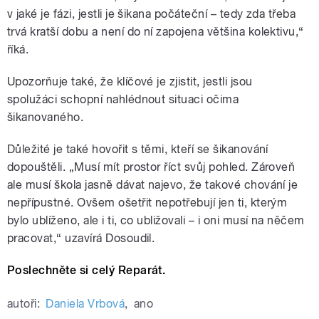
v jaké je fázi, jestli je šikana počáteční – tedy zda třeba
trvá kratší dobu a není do ní zapojena většina kolektivu,“
říká.
Upozorňuje také, že klíčové je zjistit, jestli jsou
spolužáci schopní nahlédnout situaci očima
šikanovaného.
Důležité je také hovořit s těmi, kteří se šikanování
dopouštěli. „Musí mít prostor říct svůj pohled. Zároveň
ale musí škola jasně dávat najevo, že takové chování je
nepřípustné. Ovšem ošetřit nepotřebují jen ti, kterým
bylo ublíženo, ale i ti, co ubližovali – i oni musí na něčem
pracovat,“ uzavírá Dosoudil.
Poslechněte si celý Reparát.
autoři:
Daniela Vrbová
,
ano