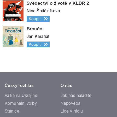
Svědectví o životě v KLDR 2
Nina Špitálníková
Koupit
Broučci
Jan Karafiát
Koupit
Český rozhlas
O nás
Válka na Ukrajině
Jak nás naladíte
Komunální volby
Nápověda
Stanice
Lidé v rádiu