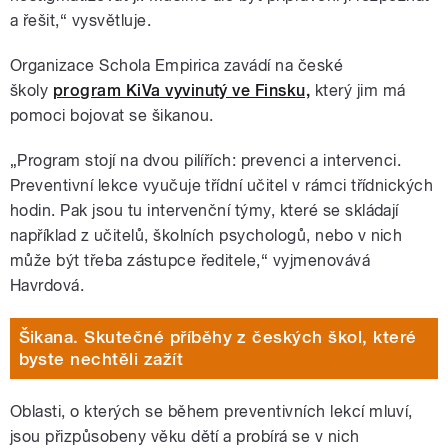
a řešit,“ vysvětluje.
Organizace Schola Empirica zavádí na české
školy
program KiVa vyvinutý ve Finsku,
který jim má
pomoci bojovat se šikanou.
„Program stojí na dvou pilířích: prevenci a intervenci.
Preventivní lekce vyučuje třídní učitel v rámci třídnických
hodin. Pak jsou tu intervenční týmy, které se skládají
například z učitelů, školních psychologů, nebo v nich
může být třeba zástupce ředitele,“ vyjmenovává
Havrdová.
Šikana. Skutečné příběhy z českých škol, které
byste nechtěli zažít
Oblasti, o kterých se během preventivních lekcí mluví,
jsou přizpůsobeny věku dětí a probírá se v nich