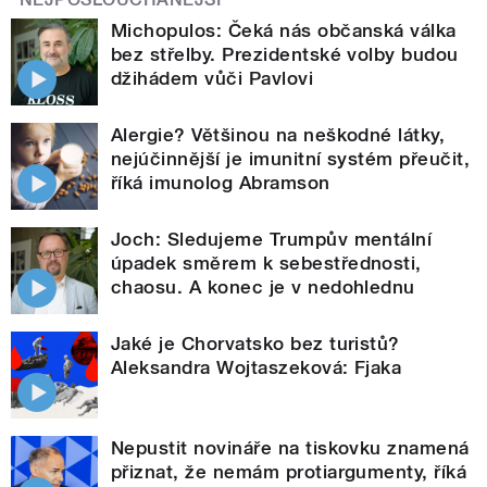
Michopulos: Čeká nás občanská válka
bez střelby. Prezidentské volby budou
džihádem vůči Pavlovi
Alergie? Většinou na neškodné látky,
nejúčinnější je imunitní systém přeučit,
říká imunolog Abramson
Joch: Sledujeme Trumpův mentální
úpadek směrem k sebestřednosti,
chaosu. A konec je v nedohlednu
Jaké je Chorvatsko bez turistů?
Aleksandra Wojtaszeková: Fjaka
Nepustit novináře na tiskovku znamená
přiznat, že nemám protiargumenty, říká