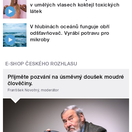
v umělých vlasech koktejl toxických
látek
V hlubinách oceánů funguje obří
odšťavňovač. Vyrábí potravu pro
mikroby
E-SHOP ČESKÉHO ROZHLASU
Přijměte pozvání na úsměvný doušek moudré
člověčiny.
František Novotný, moderátor