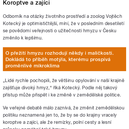
Koroptve a zajíci
Odborník na otázky životního prostředí a zoolog Vojtěch
Kotecký je optimističtější, míní, že v posledním desetiletí
se povědomí veřejnosti o užitečnosti hmyzu v Česku
změnilo k lepšímu.
O přežití hmyzu rozhodují někdy i maličkosti.
Dokládá to příběh motýla, kterému prospívá
proměnlivé mikroklima
„
Lidé rychle pochopili, že většinu opylování v naší krajině
zajišťuje divoký hmyz,“ říká Kotecký. Podle něj takový
přístup může přispět i ke změně v zemědělské politice.
Ve veřejné debatě málo zaznívá, že změnit zemědělskou
politiku neznamená jen to, že by se do krajiny vracely
koroptve a zajíci, ale že remízky, polní cesty a lesní