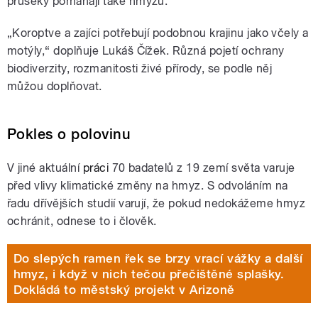
průseky pomáhají také hmyzu.
„
Koroptve a zajíci potřebují podobnou krajinu jako včely a
motýly,“ doplňuje Lukáš Čížek. Různá pojetí ochrany
biodiverzity, rozmanitosti živé přírody, se podle něj
můžou doplňovat.
Pokles o polovinu
V jiné aktuální
práci
70 badatelů z 19 zemí světa varuje
před vlivy klimatické změny na hmyz. S odvoláním na
řadu dřívějších studií varují, že pokud nedokážeme hmyz
ochránit, odnese to i člověk.
Do slepých ramen řek se brzy vrací vážky a další
hmyz, i když v nich tečou přečištěné splašky.
Dokládá to městský projekt v Arizoně