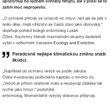
upozorňují na význam ochrany hmyzu, ale v praxi se to
zatím moc neprojevilo.
„
O ochraně přírody se výrazně víc mluví, než jak se pak v
reálu děje, malá vítězství se často staví jako obrovská,“
doplňuje pohled kolegů entomolog Lukáš
Čížek. Souhrnný článek mezinárodní skupiny badatelů
vyšel v odborném časopise
Ecology and Evolution
.
Paradoxně nejlépe klimatickou změnu snáší
škůdci.
„Například do
ochrany velryb se podle Jakuba
Čížka investovalo politického kapitálu o mnoho víc.
„Velryb je přitom relativně málo a neubývají zdaleka tak
rychle jako hmyz,“ podotýká
entomolog. Momentálně velryby dokonce přibývají.