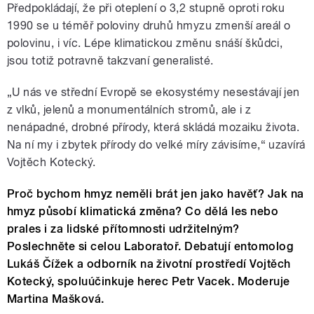
Předpokládají, že při oteplení o 3,2 stupně oproti roku
1990 se u téměř poloviny druhů hmyzu zmenší areál o
polovinu, i víc. Lépe klimatickou změnu snáší škůdci,
jsou totiž potravně takzvaní generalisté.
„
U nás ve střední Evropě se ekosystémy nesestávají jen
z vlků, jelenů a monumentálních stromů, ale i z
nenápadné, drobné přírody, která skládá mozaiku života.
Na ní my i zbytek přírody do velké míry závisíme,“ uzavírá
Vojtěch Kotecký.
Proč bychom hmyz neměli brát jen jako havěť? Jak na
hmyz působí klimatická změna? Co dělá les nebo
prales i za lidské přítomnosti udržitelným?
Poslechněte si celou Laboratoř. Debatují entomolog
Lukáš Čížek a odborník na životní prostředí Vojtěch
Kotecký, spoluúčinkuje herec Petr Vacek. Moderuje
Martina Mašková.