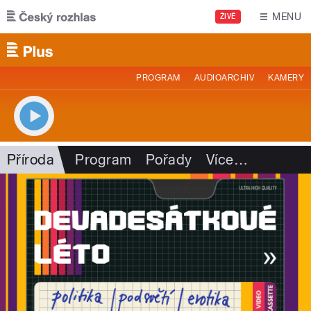
Přejít k hlavnímu obsahu
MENU
ŽIVĚ
PROGRAM
AUDIOARCHIV
KAMERY
Příroda
Program
Pořady
Více
…