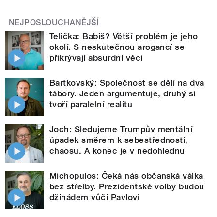
NEJPOSLOUCHANĚJŠÍ
Telička: Babiš? Větší problém je jeho
okolí. S neskutečnou arogancí se
přikrývají absurdní věci
Bartkovský: Společnost se dělí na dva
tábory. Jeden argumentuje, druhý si
tvoří paralelní realitu
Joch: Sledujeme Trumpův mentální
úpadek směrem k sebestřednosti,
chaosu. A konec je v nedohlednu
Michopulos: Čeká nás občanská válka
bez střelby. Prezidentské volby budou
džihádem vůči Pavlovi