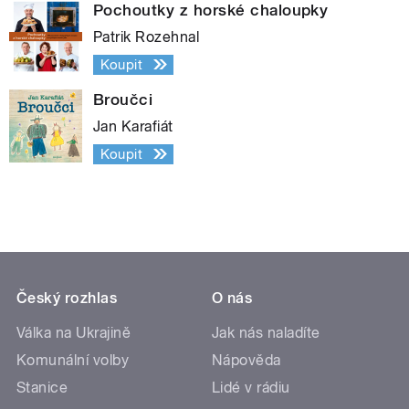
Pochoutky z horské chaloupky
Patrik Rozehnal
Koupit
Broučci
Jan Karafiát
Koupit
Český rozhlas
O nás
Válka na Ukrajině
Jak nás naladíte
Komunální volby
Nápověda
Stanice
Lidé v rádiu