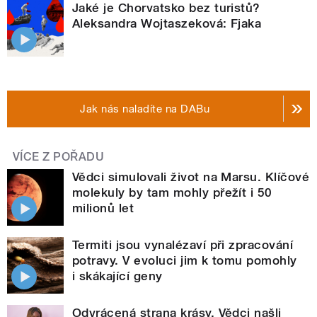
Jaké je Chorvatsko bez turistů?
Aleksandra Wojtaszeková: Fjaka
Jak nás naladíte na DABu
VÍCE Z POŘADU
Vědci simulovali život na Marsu. Klíčové
molekuly by tam mohly přežít i 50
milionů let
Termiti jsou vynalézaví při zpracování
potravy. V evoluci jim k tomu pomohly
i skákající geny
Odvrácená strana krásy. Vědci našli