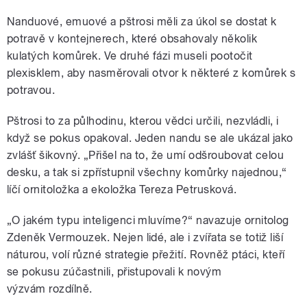
Nanduové, emuové a pštrosi měli za úkol se dostat k
potravě v kontejnerech, které obsahovaly několik
kulatých komůrek. Ve druhé fázi museli pootočit
plexisklem, aby nasměrovali otvor k některé z komůrek s
potravou.
Pštrosi to za půlhodinu, kterou vědci určili, nezvládli, i
když se pokus opakoval. Jeden nandu se ale ukázal jako
zvlášť šikovný. „Přišel na to, že umí odšroubovat celou
desku, a tak si zpřístupnil všechny komůrky najednou,“
líčí ornitoložka a ekoložka Tereza Petrusková.
„O jakém typu inteligenci mluvíme?“ navazuje ornitolog
Zdeněk Vermouzek. Nejen lidé, ale i zvířata se totiž liší
náturou, volí různé strategie přežití. Rovněž ptáci, kteří
se pokusu zúčastnili, přistupovali k novým
výzvám rozdílně.