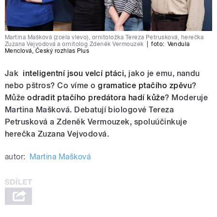
Martina Mašková (zcela vlevo), ornitoložka Tereza Petrusková, herečka
Zuzana Vejvodová a ornitolog Zdeněk Vermouzek
|
foto:
Vendula
Menclová
,
Český rozhlas Plus
Jak
inteligentní jsou velcí ptáci,
jako je emu, nandu
nebo pštros? Co víme o
gramatice ptačího zpěvu
?
Může
odradit ptačího predátora hadí kůže
? Moderuje
Martina Mašková. Debatují biologové Tereza
Petrusková a Zdeněk Vermouzek, spoluúčinkuje
herečka Zuzana Vejvodová.
autor:
Martina Mašková