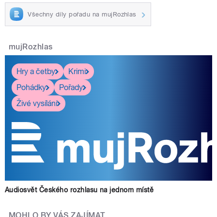
Všechny díly pořadu na mujRozhlas
mujRozhlas
Hry a četby
Krimi
Pohádky
Pořady
Živé vysílání
Audiosvět Českého rozhlasu na jednom místě
MOHLO BY VÁS ZAJÍMAT