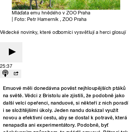
Mláďata emu hnědého v ZOO Praha
| Foto: Petr Hamerník , ZOO Praha
Vědecké novinky, které odborníci vysvětlují a herci glosují
25:37
Emuové měli donedávna pověst nejhloupějších ptáků
na světě. Vědci z Bristolu ale zjistili, že podobně jako
další velcí opeřenci, nanduové, si někteří z nich poradí
i se složitějšími úkoly. Jeden nandu dokázal využít
novou a efektivní cestu, aby se dostal k potravě, která
nenapadla ani experimentátory. Podobně, byť