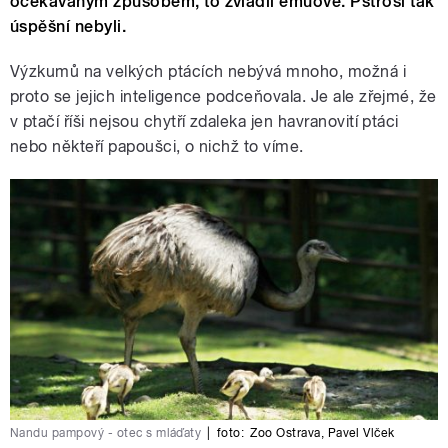
očekávaným způsobem, to zvládli emuové. Pštrosi tak
úspěšní nebyli.
Výzkumů na velkých ptácích nebývá mnoho, možná i
proto se jejich inteligence podceňovala. Je ale zřejmé, že
v ptačí říši nejsou chytří zdaleka jen havranovití ptáci
nebo někteří papoušci, o nichž to víme.
Nandu pampový - otec s mláďaty
|
foto:
Zoo Ostrava
,
Pavel Vlček