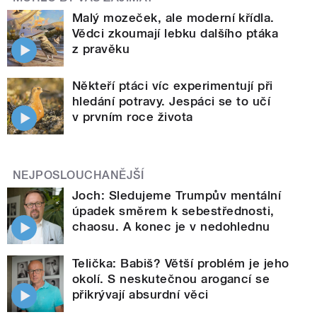
Malý mozeček, ale moderní křídla.
Vědci zkoumají lebku dalšího ptáka
z pravěku
Někteří ptáci víc experimentují při
hledání potravy. Jespáci se to učí
v prvním roce života
NEJPOSLOUCHANĚJŠÍ
Joch: Sledujeme Trumpův mentální
úpadek směrem k sebestřednosti,
chaosu. A konec je v nedohlednu
Telička: Babiš? Větší problém je jeho
okolí. S neskutečnou arogancí se
přikrývají absurdní věci