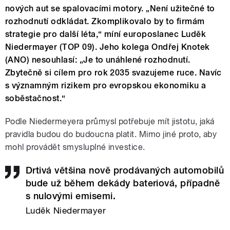
nových aut se spalovacími motory. „Není užitečné to
rozhodnutí odkládat. Zkomplikovalo by to firmám
strategie pro další léta,“ míní europoslanec Luděk
Niedermayer (TOP 09). Jeho kolega Ondřej Knotek
(ANO) nesouhlasí: „Je to unáhlené rozhodnutí.
Zbytečně si cílem pro rok 2035 svazujeme ruce. Navíc
s významným rizikem pro evropskou ekonomiku a
soběstačnost.“
Podle Niedermeyera průmysl potřebuje mít jistotu, jaká
pravidla budou do budoucna platit. Mimo jiné proto, aby
mohl provádět smysluplné investice.
Drtivá většina nově prodávaných automobilů
bude už během dekády bateriová, případně
s nulovými emisemi.
Luděk Niedermayer