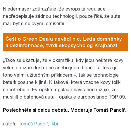
Niedermayer zdůrazňuje, že evropská regulace
nepředepisuje žádnou technologii, pouze říká, že auta
mají být s nulovými emisemi.
Češi o Green Dealu nevědí nic. Leda domněnky
a dezinformace, tvrdí ekopsycholog Krajhanzl
„Také se ukazuje, že v okamžiku, kdy jsou některé kovy
velmi obtížně dostupné anebo jsou drahé – a Tesla je
toho velmi užitečným příkladem –, tak se technologie
baterií posune k jiné. K takové, která vzácné kovy tolik
nepotřebuje. Evropská regulace navíc nenařizuje, že
musí jít o bateriová auta,“ opakuje europoslanec TOP 09.
Poslechněte si celou debatu. Moderuje Tomáš Pancíř.
autoři:
Tomáš Pancíř
,
kbr