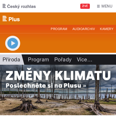
Přejít k hlavnímu obsahu
MENU
ŽIVĚ
PROGRAM
AUDIOARCHIV
KAMERY
Příroda
Program
Pořady
Více
…