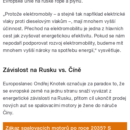
Evropské unie na ruské ropě a plynu.
„Protože elektromobily – a stejně tak například elektrické
vlaky proti dieselovým vlakům –, mají mnohem vyšší
účinnost. Přechod na elektromobilitu je jedna z hlavních
cest jak zvyšovat energetickou efektivitu. Pokud se nám
nepodaří podporovat rozvoj elektromobility, budeme mít
mnohem vyšší nároky na spotřebu energií,“ vysvětluje.
Závislost na Rusku vs. Číně
Europoslanec Ondřej Knotek označuje z
a paradox to, že
se evropské země na jednu stranu snaží vyvázat z
energetické závislosti na Rusku, přitom cíl ukončit prodej
nových aut se spalovacími motory je žene do náruče
Číny.
Zákaz spalovacích motorů po roce 2035? S