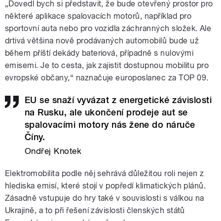
„Dovedl bych si představit, že bude otevřený prostor pro
některé aplikace spalovacích motorů, například pro
sportovní auta nebo pro vozidla záchranných složek. Ale
drtivá většina nově prodávaných automobilů bude už
během příští dekády bateriová, případně s nulovými
emisemi. Je to cesta, jak zajistit dostupnou mobilitu pro
evropské občany,“ naznačuje europoslanec za TOP 09.
EU se snaží vyvázat z energetické závislosti
na Rusku, ale ukončení prodeje aut se
spalovacími motory nás žene do náruče
Číny.
Ondřej Knotek
Elektromobilita podle něj sehrává důležitou roli nejen z
hlediska emisí, které stojí v popředí klimatických plánů.
Zásadně vstupuje do hry také v souvislosti s válkou na
Ukrajině, a to při řešení závislosti členských států