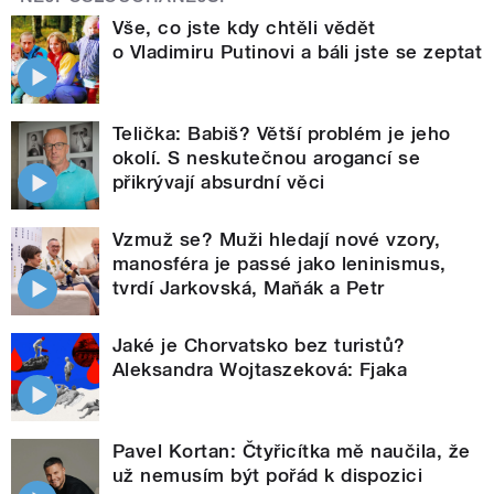
Vše, co jste kdy chtěli vědět
o Vladimiru Putinovi a báli jste se zeptat
Telička: Babiš? Větší problém je jeho
okolí. S neskutečnou arogancí se
přikrývají absurdní věci
Vzmuž se? Muži hledají nové vzory,
manosféra je passé jako leninismus,
tvrdí Jarkovská, Maňák a Petr
Jaké je Chorvatsko bez turistů?
Aleksandra Wojtaszeková: Fjaka
Pavel Kortan: Čtyřicítka mě naučila, že
už nemusím být pořád k dispozici