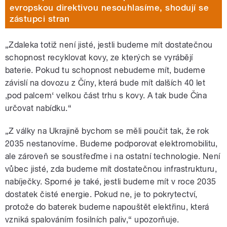
evropskou direktivou nesouhlasíme, shodují se
zástupci stran
„Zdaleka totiž není jisté, jestli budeme mít dostatečnou
schopnost recyklovat kovy, ze kterých se vyrábějí
baterie. Pokud tu schopnost nebudeme mít, budeme
závislí na dovozu z Číny, která bude mít dalších 40 let
,pod palcem‘ velkou část trhu s kovy. A tak bude Čína
určovat nabídku.“
„Z války na Ukrajině bychom se měli poučit tak, že rok
2035 nestanovíme. Budeme podporovat elektromobilitu,
ale zároveň se soustřeďme i na ostatní technologie. Není
vůbec jisté, zda budeme mít dostatečnou infrastrukturu,
nabíječky. Sporné je také, jestli budeme mít v roce 2035
dostatek čisté energie. Pokud ne, je to pokrytectví,
protože do baterek budeme napouštět elektřinu, která
vzniká spalováním fosilních paliv,“ upozorňuje.