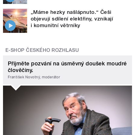
„Máme hezky našlápnuto.“ Češi
objevují sdílení elektřiny, vznikají
i komunitní větrníky
E-SHOP ČESKÉHO ROZHLASU
Přijměte pozvání na úsměvný doušek moudré
člověčiny.
František Novotný, moderátor