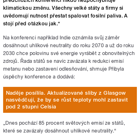
předchozích konferencí nikdo nezpochybňuje
klimatickou změnu. Všechny velké státy a firmy si
uvědomují nutnost přestat spalovat fosilní paliva. A
stojí před otázkou jak.“
Na konferenci například Indie oznámila svůj záměr
dosáhnout uhlíkové neutrality do roku 2070 a už do roku
2030 chce polovinu své energie vyrábět z obnovitelných
zdrojů. Ř
ada států
se navíc zavázala k redukci emisí
metanu nebo zastavení odlesňování, shrnuje Přibyla
úspěchy konference a dodává:
Naděje posílila. Aktualizované sliby z Glasgow
nasvědčují, že by se růst teploty mohl zastavit
pod 2 stupni Celsia
„Dnes pochází 85 procent světových emisí ze států,
které se zavázaly dosáhnout uhlíkové neutrality.“