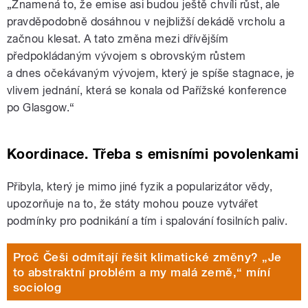
„Znamená to, že emise asi budou ještě chvíli růst, ale
pravděpodobně dosáhnou v nejbližší dekádě vrcholu a
začnou klesat. A tato změna mezi dřívějším
předpokládaným vývojem s obrovským růstem
a dnes očekávaným vývojem, který je spíše stagnace, je
vlivem jednání, která se konala od Pařížské konference
po Glasgow.“
Koordinace. Třeba s emisními povolenkami
Přibyla, který je mimo jiné fyzik a popularizátor vědy,
upozorňuje na to, že státy mohou pouze vytvářet
podmínky pro podnikání a tím i spalování fosilních paliv.
Proč Češi odmítají řešit klimatické změny? „Je
to abstraktní problém a my malá země,“ míní
sociolog