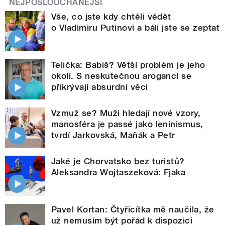
NEJPOSLOUCHANĚJŠÍ
Vše, co jste kdy chtěli vědět
o Vladimiru Putinovi a báli jste se zeptat
Telička: Babiš? Větší problém je jeho
okolí. S neskutečnou arogancí se
přikrývají absurdní věci
Vzmuž se? Muži hledají nové vzory,
manosféra je passé jako leninismus,
tvrdí Jarkovská, Maňák a Petr
Jaké je Chorvatsko bez turistů?
Aleksandra Wojtaszeková: Fjaka
Pavel Kortan: Čtyřicítka mě naučila, že
už nemusím být pořád k dispozici