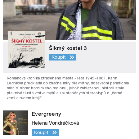
Šikmý kostel 3
Koupit
Románová kronika ztraceného města - léta 1945–1961. Karin
Lednická předkládá do značné míry převratný, dosavadní paradigma
měnící obraz hornického regionu, jehož zahlazenou historii stále
překrývá tlustá vrstva mýtů a zakořeněných stereotypů o „černé
zemi a rudém kraji“.
Evergreeny
Helena Vondráčková
Koupit