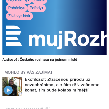
Pohádky
Pořady
Živé vysílání
Audiosvět Českého rozhlasu na jednom místě
MOHLO BY VÁS ZAJÍMAT
Ekofilozof: Ztracenou přírodu už
nezachráníme, ale čím dřív začneme
konat, tím bude kolaps mírnější