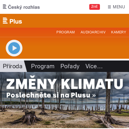
Přejít k hlavnímu obsahu
MENU
ŽIVĚ
PROGRAM
AUDIOARCHIV
KAMERY
Příroda
Program
Pořady
Více
…