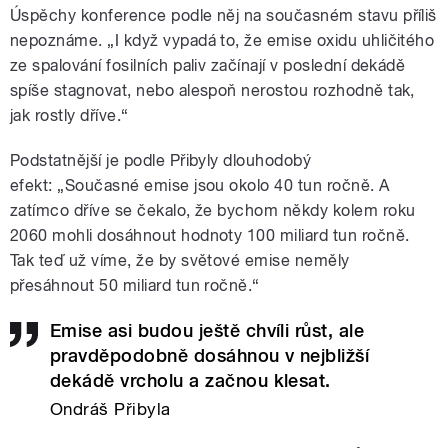
Úspěchy konference podle něj na současném stavu příliš
nepoznáme.
„I když vypadá to, že emise
oxidu uhličitého
ze spalování fosilních paliv začínají v poslední dekádě
spíše stagnovat, nebo alespoň nerostou rozhodně tak,
jak rostly dříve.“
Podstatnější je podle Přibyly dlouhodobý
efekt:
„Současné emise jsou okolo 40 tun ročně. A
zatímco
dříve se čekalo, že bychom někdy kolem roku
2060 mohli dosáhnout hodnoty 100 miliard tun ročně.
Tak teď už víme, že by světové emise neměly
přesáhnout 50 miliard tun ročně.“
Emise asi budou ještě chvíli růst, ale
pravděpodobně dosáhnou v nejbližší
dekádě vrcholu a začnou klesat.
Ondráš Přibyla