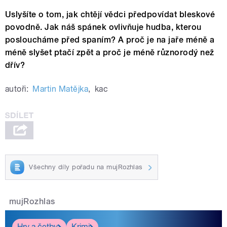
Uslyšíte o tom, jak chtějí vědci předpovídat bleskové
povodně. Jak náš spánek ovlivňuje hudba, kterou
posloucháme před spaním? A proč je na jaře méně a
méně slyšet ptačí zpět a proč je méně různorodý než
dřív?
autoři:
Martin Matějka
,
kac
Všechny díly pořadu na mujRozhlas
mujRozhlas
Hry a četby
Krimi