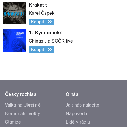
Krakatit
Karel Čapek
Koupit
1. Symfonická
Chinaski a SOČR live
Koupit
Český rozhlas
O nás
Válka na Ukrajině
Jak nás naladíte
Komunální volby
Nápověda
Stanice
Lidé v rádiu