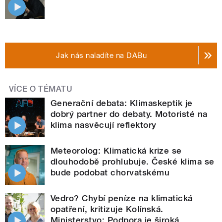
Jak nás naladíte na DABu
VÍCE O TÉMATU
Generační debata: Klimaskeptik je
dobrý partner do debaty. Motoristé na
klima nasvěcují reflektory
Meteorolog: Klimatická krize se
dlouhodobě prohlubuje. České klima se
bude podobat chorvatskému
Vedro? Chybí peníze na klimatická
opatření, kritizuje Kolínská.
Ministerstvo: Podpora je široká