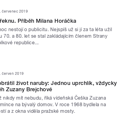
. červenec 2019
řeknu. Příběh Milana Horáčka
 nestojí o publicitu. Nejspíš už si jí za ta léta užil
 70. a 80. let se stal zakládajícím členem Strany
lkové republice...
. červen 2019
brátil život naruby: Jednou uprchlík, vždycky
běh Zuzany Brejchové
ž nikdy mít nebudu, říká vídeňská Češka Zuzana
omínce na bývalý domov. V roce 1968 bydlela na
tí a z okna viděla pražské mosty.