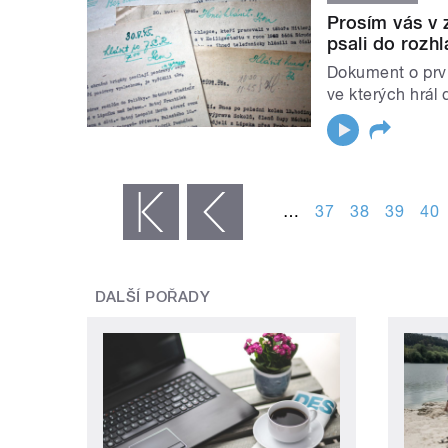
Prosím vás v 
psali do rozhl
Dokument o prv
ve kterých hrál 
STRÁNKY
…
37
38
39
40
« první
‹ předchozí
DALŠÍ POŘADY