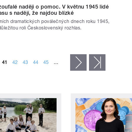
zoufalé naději o pomoc. V květnu 1945 lidé
asu s nadějí, že najdou blízké
ních dramatických poválečných dnech roku 1945,
důležitou roli Československý rozhlas.
41
42
43
44
45
…
následující ›
poslední »