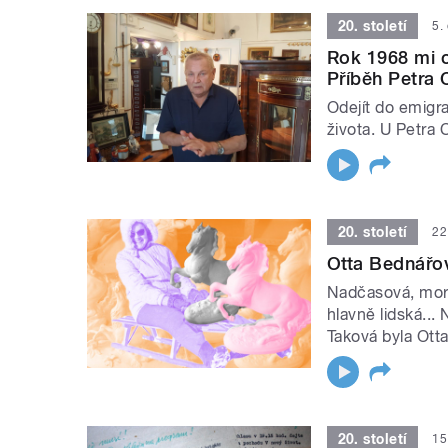
20. století
5.
Rok 1968 mi o
Příběh Petra 
Odejít do emigr
života. U Petra 
20. století
22
Otta Bednářov
Nadčasová, morá
hlavně lidská...
Taková byla Ott
20. století
15