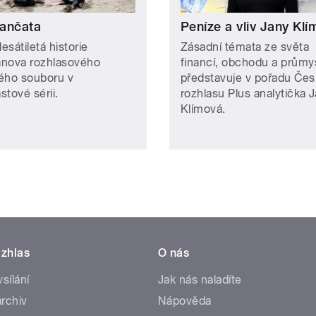
ančata
Peníze a vliv Jany Kl
sátiletá historie
Zásadní témata ze světa
nova rozhlasového
financí, obchodu a průmy
ého souboru v
představuje v pořadu Če
stové sérii.
rozhlasu Plus analytička 
Klímová.
zhlas
O nás
ysílání
Jak nás naladíte
rchiv
Nápověda