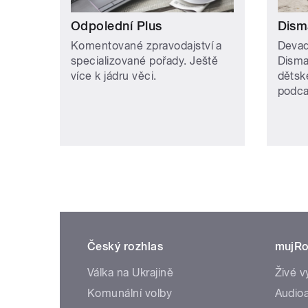
Odpolední Plus
Dism
Komentované zpravodajství a
Devade
specializované pořady. Ještě
Disma
více k jádru věci.
dětsk
podca
Český rozhlas
mujRo
Válka na Ukrajině
Živé v
Komunální volby
Audioa