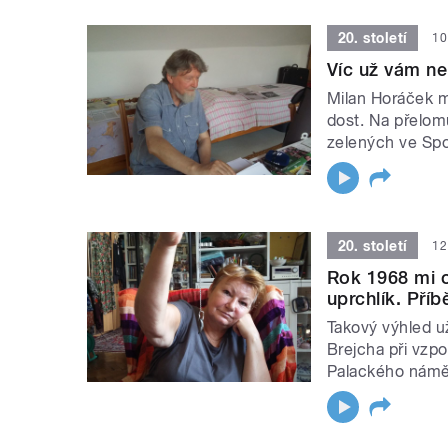
20. století
10
Víc už vám ne
Milan Horáček moc
dost. Na přelomu
zelených ve Spo
20. století
12
Rok 1968 mi o
uprchlík. Pří
Takový výhled u
Brejcha při vzp
Palackého náměs