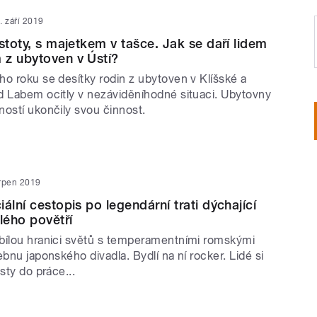
. září 2019
stoty, s majetkem v tašce. Jak se daří lidem
 z ubytoven v Ústí?
ho roku se desítky rodin z ubytoven v Klíšské a
d Labem ocitly v nezáviděníhodné situaci. Ubytovny
ností ukončily svou činnost.
srpen 2019
ální cestopis po legendární trati dýchající
lého povětří
bílou hranici světů s temperamentními romskými
ebnu japonského divadla. Bydlí na ní rocker. Lidé si
sty do práce...