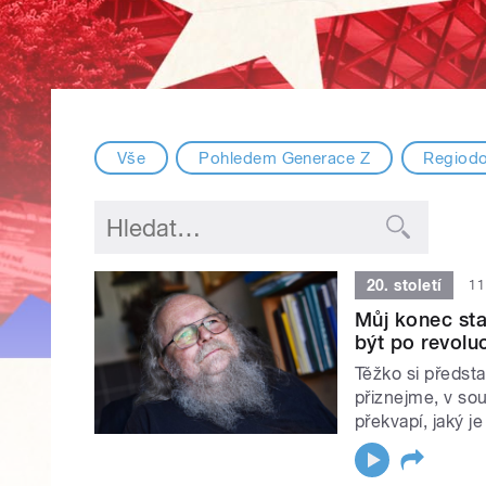
Vše
Pohledem Generace Z
Regiod
20. století
11
Můj konec sta
být po revolu
Těžko si předsta
přiznejme, v sou
překvapí, jaký j