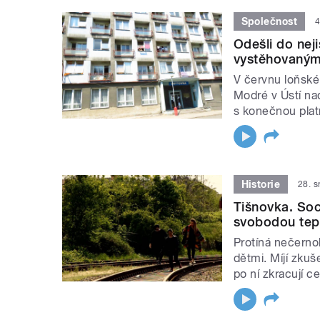
Společnost
4
Odešli do neji
vystěhovaným
V červnu loňské
Modré v Ústí na
s konečnou plat
Historie
28. 
Tišnovka. Soci
svobodou tep
Protíná nečerno
dětmi. Míjí zkuš
po ní zkracují ce