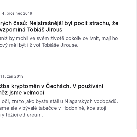
4. prosinec 2019
ých časů: Nejstrašnější byl pocit strachu, že
vzpomíná Tobiáš Jirous
 aniž by mohli ve svém životě cokoliv ovlivnit, mají ho
ový měl být i život Tobiáše Jirouse.
11. září 2019
žba kryptoměn v Čechách. V používání
eněz jsme velmocí
 oči, zní to jako byste stáli u Niagarských vodopádů.
sme ale v bývalé tabačce v Hodoníně, kde stojí
ry těžící ethereum.