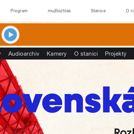
Program
mujRozhlas
Stanice
O r
y
Audioarchiv
Kamery
O stanici
Projekty