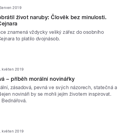
 červen 2019
brátil život naruby: Člověk bez minulosti.
Cejnara
ace znamená vždycky veliký zářez do osobního
Cejnara to platilo dvojnásob.
. květen 2019
á – příběh morální novinářky
lní, zásadová, pevná ve svých názorech, statečná a
 Nejen novináři by se mohli jejím životem inspirovat.
a Bednářová.
. květen 2019