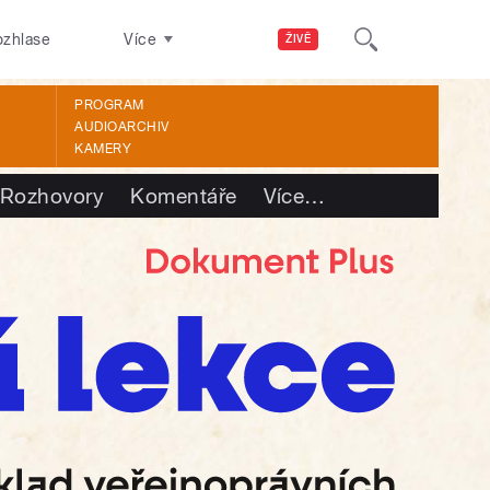
ozhlase
Více
ŽIVĚ
PROGRAM
AUDIOARCHIV
KAMERY
Rozhovory
Komentáře
Více
…