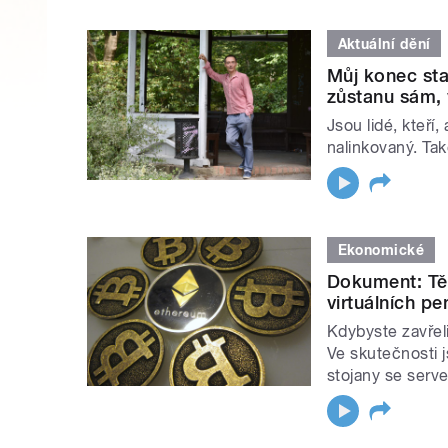
Aktuální dění
Můj konec star
zůstanu sám, 
Jsou lidé, kteří,
nalinkovaný. Tak
Ekonomické
Dokument: Tě
virtuálních p
Kdybyste zavřeli
Ve skutečnosti j
stojany se serve