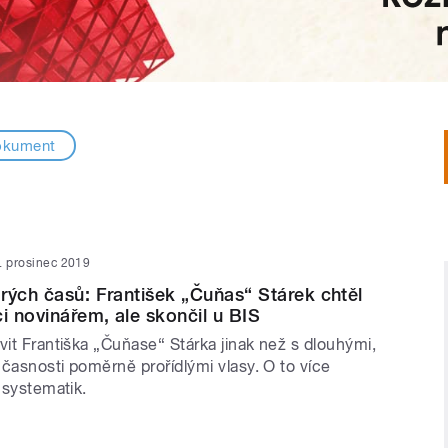
okument
. prosinec 2019
rých časů: František „Čuňas“ Stárek chtěl
ci novinářem, ale skončil u BIS
vit Františka „Čuňase“ Stárka jinak než s dlouhými,
časnosti poměrně prořídlými vlasy. O to více
e systematik.