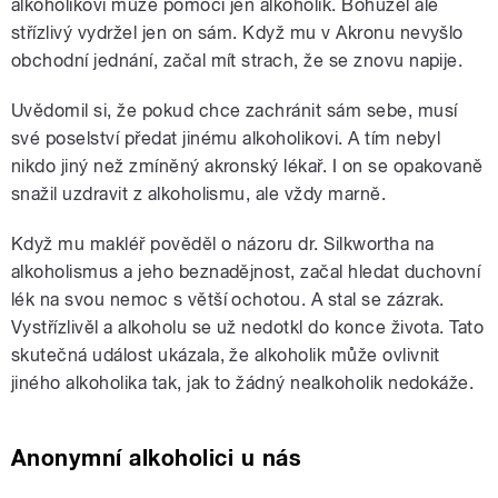
alkoholikovi může pomoci jen alkoholik. Bohužel ale
střízlivý vydržel jen on sám. Když mu v Akronu nevyšlo
obchodní jednání, začal mít strach, že se znovu napije.
Uvědomil si, že pokud chce zachránit sám sebe, musí
své poselství předat jinému alkoholikovi. A tím nebyl
nikdo jiný než zmíněný akronský lékař. I on se opakovaně
snažil uzdravit z alkoholismu, ale vždy marně.
Když mu makléř pověděl o názoru dr. Silkwortha na
alkoholismus a jeho beznadějnost, začal hledat duchovní
lék na svou nemoc s větší ochotou. A stal se zázrak.
Vystřízlivěl a alkoholu se už nedotkl do konce života. Tato
skutečná událost ukázala, že alkoholik může ovlivnit
jiného alkoholika tak, jak to žádný nealkoholik nedokáže.
Anonymní alkoholici u nás