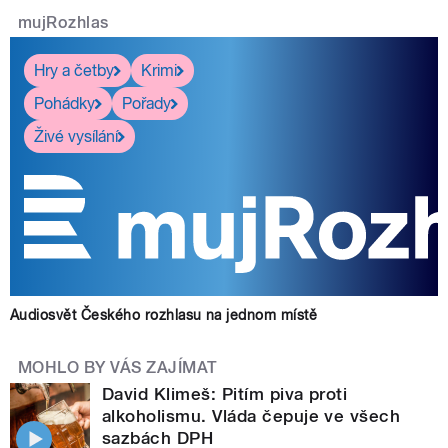
mujRozhlas
Hry a četby
Krimi
Pohádky
Pořady
Živé vysílání
Audiosvět Českého rozhlasu na jednom místě
MOHLO BY VÁS ZAJÍMAT
David Klimeš: Pitím piva proti
alkoholismu. Vláda čepuje ve všech
sazbách DPH