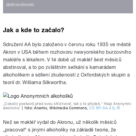
dobrovolnosti.
Jak a kde to začalo?
Sdružení AA bylo založeno v červnu roku 1935 ve městě
Akron v USA během rozhovoru newyorského burzovního
makléře s lékařem. V té době už makléř šest měsíců
abstinoval, a to po zvláštním setkání s kamarádem
alkoholikem a sdílení zkušeností z Oxfordských skupin a
teorií dr. Williama Silkwortha.
„Cokoliv postavíš před svou střízlivost, tak o to přijdeš,“ říkají Anonymní
alkoholici
|
foto:
Anamix
,
Wikimedia Commons
,
CC BY-SA 4.0
,
©
Než se makléř vydal do Akronu, už několik měsíců
„pracoval“ s jinými alkoholiky na základě teorie, že