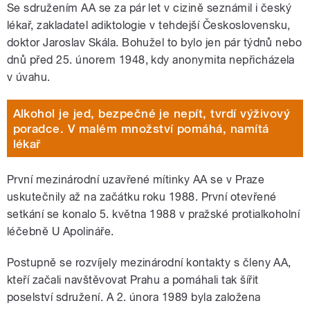
Se sdružením AA se za pár let v cizině seznámil i český
lékař, zakladatel adiktologie v tehdejší Československu,
doktor Jaroslav Skála. Bohužel to bylo jen pár týdnů nebo
dnů před 25. únorem 1948, kdy anonymita nepřicházela
v úvahu.
Alkohol je jed, bezpečné je nepít, tvrdí výživový
poradce. V malém množství pomáhá, namítá
lékař
První mezinárodní uzavřené mítinky AA se v Praze
uskutečnily až na začátku roku 1988. První otevřené
setkání se konalo 5. května 1988 v pražské protialkoholní
léčebně U Apolináře.
Postupně se rozvíjely mezinárodní kontakty s členy AA,
kteří začali navštěvovat Prahu a pomáhali tak šířit
poselství sdružení. A 2. února 1989 byla založena