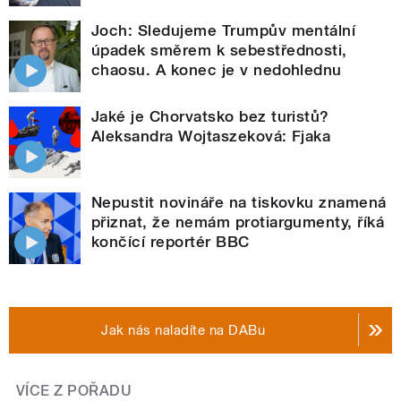
Joch: Sledujeme Trumpův mentální
úpadek směrem k sebestřednosti,
chaosu. A konec je v nedohlednu
Jaké je Chorvatsko bez turistů?
Aleksandra Wojtaszeková: Fjaka
Nepustit novináře na tiskovku znamená
přiznat, že nemám protiargumenty, říká
končící reportér BBC
Jak nás naladíte na DABu
VÍCE Z POŘADU