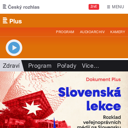
Přejít k hlavnímu obsahu
MENU
ŽIVĚ
PROGRAM
AUDIOARCHIV
KAMERY
Zdraví
Program
Pořady
Více
…