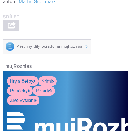
autoři:
Martin Srb
,
marz
Všechny díly pořadu na mujRozhlas
mujRozhlas
Hry a četby
Krimi
Pohádky
Pořady
Živé vysílání