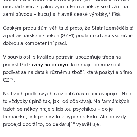
moc ráda věci s palmovým tukem a někdy se dívám na
zemi původu – kupuji si hlavně české výrobky,“ říká.
Českým produktům věří také proto, že Státní zemědělská
a potravinářská inspekce (SZPI) podle ní odvádí skutečně
dobrou a kompetentní práci.
V souvislosti s kvalitou potravin upozorňuje třeba na
projekt
Potraviny na pranýři
, kde mají lidé možnost
podívat se na data k různému zboží, která poskytla přímo
SZPI.
Na trzích podle svých slov příliš často nenakupuje. „Není
to vždycky úplně tak, jak lidé očekávají. Na farmářských
trzích se někdy hraje s lidskou psychikou – co je
farmářské, je lepší než to z hypermarketu. Ale ne vždy
prodejci dodrží to, co deklarují,“ vysvětluje.