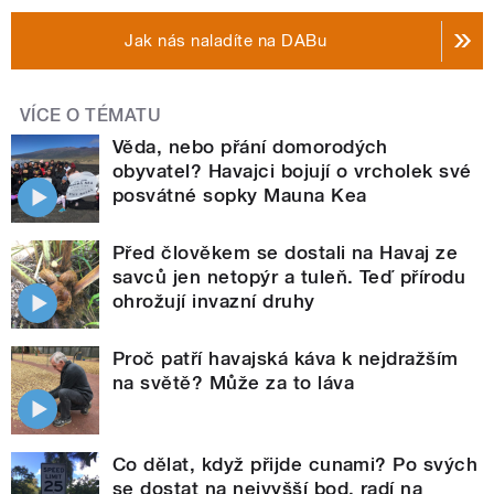
Jak nás naladíte na DABu
VÍCE O TÉMATU
Věda, nebo přání domorodých
obyvatel? Havajci bojují o vrcholek své
posvátné sopky Mauna Kea
Před člověkem se dostali na Havaj ze
savců jen netopýr a tuleň. Teď přírodu
ohrožují invazní druhy
Proč patří havajská káva k nejdražším
na světě? Může za to láva
Co dělat, když přijde cunami? Po svých
se dostat na nejvyšší bod, radí na