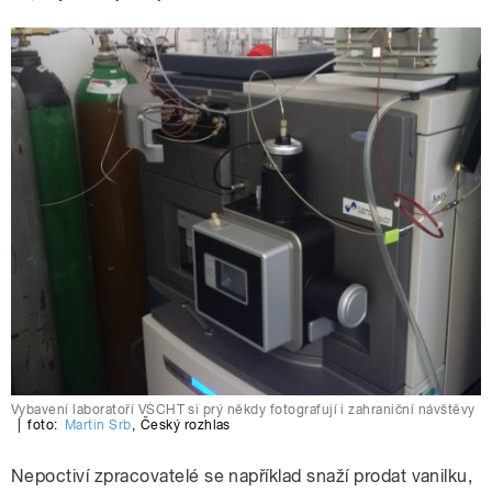
Vybavení laboratoří VŠCHT si prý někdy fotografují i zahraniční návštěvy
|
foto:
Martin Srb
,
Český rozhlas
Nepoctiví zpracovatelé se například snaží prodat vanilku,