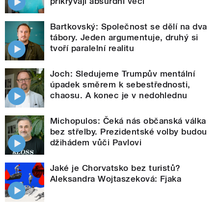
přikrývají absurdní věci
Bartkovský: Společnost se dělí na dva
tábory. Jeden argumentuje, druhý si
tvoří paralelní realitu
Joch: Sledujeme Trumpův mentální
úpadek směrem k sebestřednosti,
chaosu. A konec je v nedohlednu
Michopulos: Čeká nás občanská válka
bez střelby. Prezidentské volby budou
džihádem vůči Pavlovi
Jaké je Chorvatsko bez turistů?
Aleksandra Wojtaszeková: Fjaka