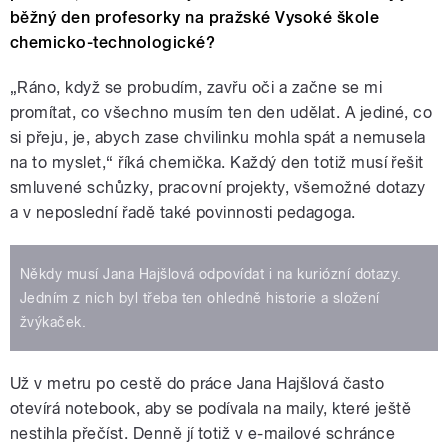
běžný den profesorky na pražské Vysoké škole
chemicko-technologické?
„Ráno, když se probudím, zavřu oči a začne se mi
promítat, co všechno musím ten den udělat. A jediné, co
si přeju, je, abych zase chvilinku mohla spát a nemusela
na to myslet,“ říká chemička. Každý den totiž musí řešit
smluvené schůzky, pracovní projekty, všemožné dotazy
a v neposlední řadě také povinnosti pedagoga.
Někdy musí Jana Hajšlová odpovídat i na kuriózní dotazy.
Jedním z nich byl třeba ten ohledně historie a složení
žvýkaček.
Už v metru po cestě do práce Jana Hajšlová často
otevírá notebook, aby se podívala na maily, které ještě
nestihla přečíst. Denně jí totiž v e-mailové schránce