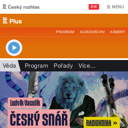
Přejít k hlavnímu obsahu
MENU
ŽIVĚ
PROGRAM
AUDIOARCHIV
KAMERY
Věda
Program
Pořady
Více
…