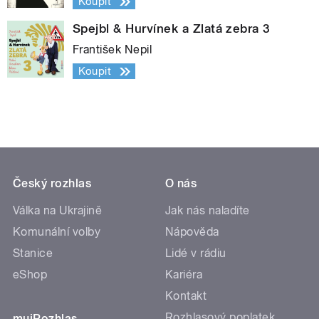
Koupit
Spejbl & Hurvínek a Zlatá zebra 3
František Nepil
Koupit
Český rozhlas
O nás
Válka na Ukrajině
Jak nás naladíte
Komunální volby
Nápověda
Stanice
Lidé v rádiu
eShop
Kariéra
Kontakt
Rozhlasový poplatek
mujRozhlas