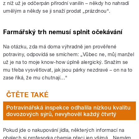
z níž už je odčerpán přírodní vanilín – někdy ho nahradí
umělým a někdy se ji snaží prodat „prázdnou“.
Farmářský trh nemusí splnit očekávání
Na otázku, zda má doma výhradně jen prověřené
potraviny, odpovídá se smíchem: „Vůbec ne, můj manžel
už je na to moje know-how úplně alergický. Snažím se
mu třeba vysvětlovat, jak jsou párky nezdravé – on na to
zase říká, že mu chutnají…“
Potravinářská inspekce odhalila nízkou kvalitu
dovozových sýrů, nevyhověl každý čtvrtý
Pokud jde o nakupování jídla, některých informací na
obalech si profesorka chemie přeci jen všímá. „Nemám