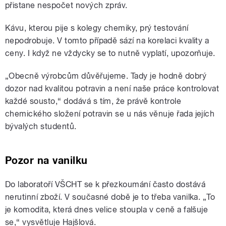
přistane nespočet nových zpráv.
Kávu, kterou pije s kolegy chemiky, prý testování
nepodrobuje. V tomto případě sází na korelaci kvality a
ceny. I když ne vždycky se to nutně vyplatí, upozorňuje.
„Obecně výrobcům důvěřujeme. Tady je hodně dobrý
dozor nad kvalitou potravin a není naše práce kontrolovat
každé sousto,“ dodává s tím, že právě kontrole
chemického složení potravin se u nás věnuje řada jejích
bývalých studentů.
Pozor na vanilku
Do laboratoří VŠCHT se k přezkoumání často dostává
nerutinní zboží. V současné době je to třeba vanilka. „To
je komodita, která dnes velice stoupla v ceně a falšuje
se,“ vysvětluje Hajšlová.