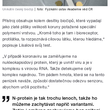
Unikátní český biočip
|
foto:
Fyzikální ústav Akademie věd ČR
Přístroj obsahuje kolem desítky biočipů, které vypadají
jako zlaté plíšky velikosti koruny potažené speciální
polymerní vrstvou. „Kromě toho je tam i bioreceptor,
protilátka, ta rozpoznává cílovou látku, kterou hledáme,“
popisuje Lísalová svůj test.
„V případě koronaviru se zaměřujeme na
nukleokapsidový protein, který je uvnitř viru a je v
komplexu s virovou RNA. Takže detekujeme celý
komplex najednou. Tím pádem hmota, která se na tento
penízek naváže, způsobí dostatečnou odezvu senzoru,
abychom určili pozitivitu.“
N-protein je tak trochu lenoch, takže ho
můžeme zachytávat napříč variantami.