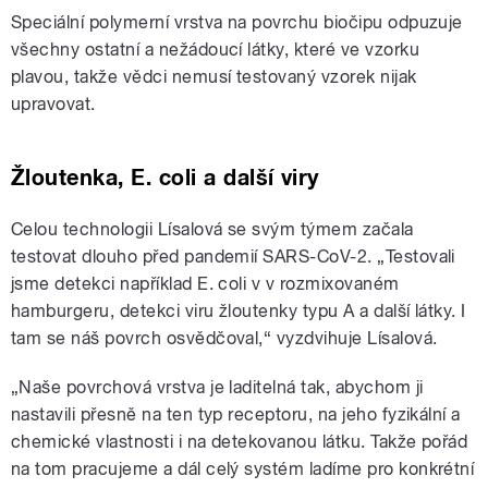
Speciální polymerní vrstva na povrchu biočipu odpuzuje
všechny ostatní a nežádoucí látky, které ve vzorku
plavou, takže vědci nemusí testovaný vzorek nijak
upravovat.
Žloutenka, E. coli a další viry
Celou technologii Lísalová se svým týmem začala
testovat dlouho před pandemií SARS-CoV-2. „Testovali
jsme detekci například E. coli v v rozmixovaném
hamburgeru, detekci viru žloutenky typu A a další látky. I
tam se náš povrch osvědčoval,“ vyzdvihuje Lísalová.
„Naše povrchová vrstva je laditelná tak, abychom ji
nastavili přesně na ten typ receptoru, na jeho fyzikální a
chemické vlastnosti i na detekovanou látku. Takže pořád
na tom pracujeme a dál celý systém ladíme pro konkrétní