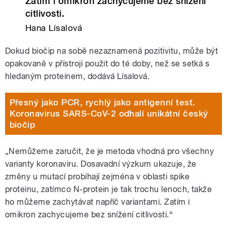
Zatím i omikron zachycujeme bez snížení
citlivosti.
Hana Lísalová
Dokud biočip na sobě nezaznamená pozitivitu, může být
opakovaně v přístroji použit do té doby, než se setká s
hledaným proteinem, dodává Lísalová.
Přesný jako PCR, rychlý jako antigenní test.
Koronavirus SARS-CoV-2 odhalí unikátní český
biočip
„Nemůžeme zaručit, že je metoda vhodná pro všechny
varianty koronaviru. Dosavadní výzkum ukazuje, že
změny u mutací probíhají zejména v oblasti spike
proteinu, zatímco N-protein je tak trochu lenoch, takže
ho můžeme zachytávat napříč variantami. Zatím i
omikron zachycujeme bez snížení citlivosti.“