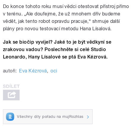
Do konce tohoto roku musí vědci otestovat přístroj přímo
v terénu.
„A
le doufejme, že už mnohem dřív budeme
vědět, jak tento robot opravdu pracuje,“ shrnuje další
plány pro novou testovací metodu Hana Lísalová.
Jak se biočip vyvíjel? Jaké to je být vědkyní se
zrakovou vadou? Poslechněte si celé Studio
Leonardo, Hany Lísalové se ptá Eva Kézrová.
autoři:
Eva Kézrová
,
oci
Všechny díly pořadu na mujRozhlas