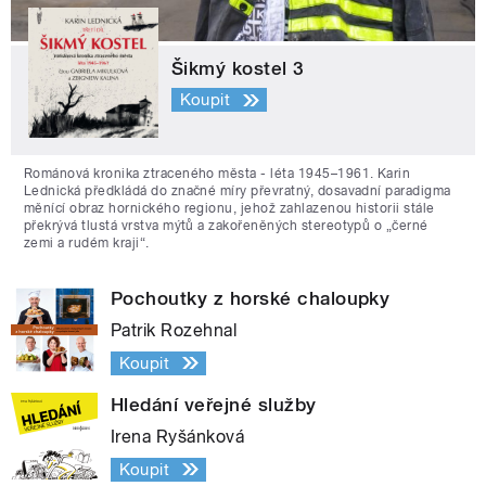
Šikmý kostel 3
Koupit
Románová kronika ztraceného města - léta 1945–1961. Karin
Lednická předkládá do značné míry převratný, dosavadní paradigma
měnící obraz hornického regionu, jehož zahlazenou historii stále
překrývá tlustá vrstva mýtů a zakořeněných stereotypů o „černé
zemi a rudém kraji“.
Pochoutky z horské chaloupky
Patrik Rozehnal
Koupit
Hledání veřejné služby
Irena Ryšánková
Koupit