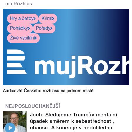
mujRozhlas
Hry a četby
Krimi
Pohádky
Pořady
Živé vysílání
Audiosvět Českého rozhlasu na jednom místě
NEJPOSLOUCHANĚJŠÍ
Joch: Sledujeme Trumpův mentální
úpadek směrem k sebestřednosti,
chaosu. A konec je v nedohlednu