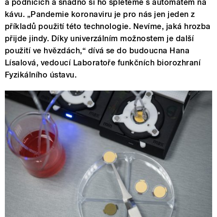
a podnicích a snadno si ho spleteme s automatem na
kávu. „Pandemie koronaviru je pro nás jen jeden z
příkladů použití této technologie. Nevíme, jaká hrozba
přijde jindy. Díky univerzálním možnostem je další
použití ve hvězdách,“ dívá se do budoucna Hana
Lísalová, vedoucí Laboratoře funkčních biorozhraní
Fyzikálního ústavu.