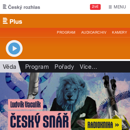
Přejít k hlavnímu obsahu
MENU
ŽIVĚ
PROGRAM
AUDIOARCHIV
KAMERY
Věda
Program
Pořady
Více
…