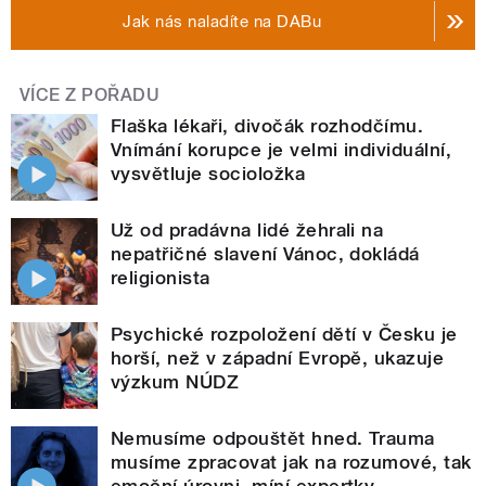
Jak nás naladíte na DABu
VÍCE Z POŘADU
Flaška lékaři, divočák rozhodčímu.
Vnímání korupce je velmi individuální,
vysvětluje socioložka
Už od pradávna lidé žehrali na
nepatřičné slavení Vánoc, dokládá
religionista
Psychické rozpoložení dětí v Česku je
horší, než v západní Evropě, ukazuje
výzkum NÚDZ
Nemusíme odpouštět hned. Trauma
musíme zpracovat jak na rozumové, tak
emoční úrovni, míní expertky