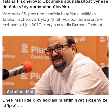
Taťana Fischerová: Občanská sounáležitost vynese
do čela vždy správného člověka
Ve středu 25. prosince zemřela herečka a politička
Taťana Fischerová. Bylo jí 72 let. Poslechněte si archivní
rozhovor z října 2017, který s ní vedla Barbora Tachecí.
Aktuální dění
Dnes mají lidé díky sociálním sítím svět složený ze
střípků,...