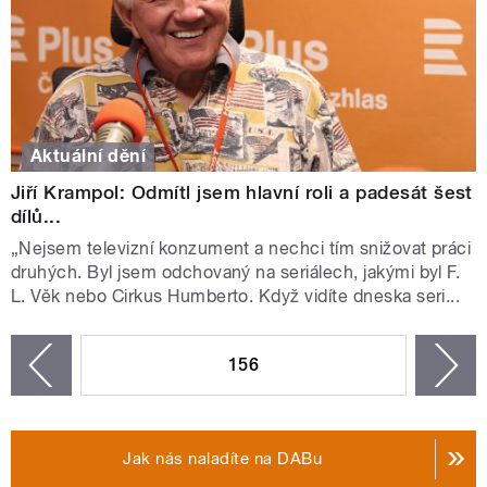
Aktuální dění
Jiří Krampol: Odmítl jsem hlavní roli a padesát šest
dílů...
„Nejsem televizní konzument a nechci tím snižovat práci
druhých. Byl jsem odchovaný na seriálech, jakými byl F.
L. Věk nebo Cirkus Humberto. Když vidíte dneska seri...
STRÁNKY
156
n
zí
Jak nás naladíte na DABu