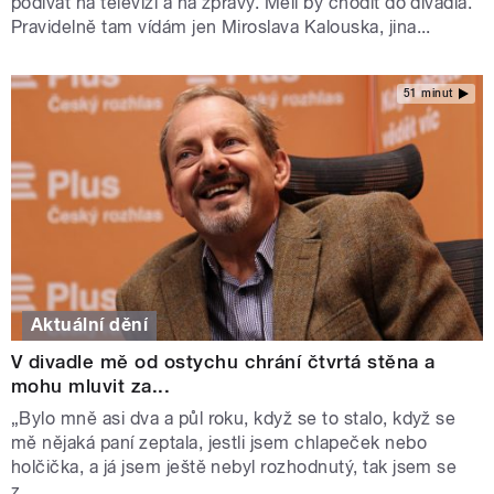
podívat na televizi a na zprávy. Měli by chodit do divadla.
Pravidelně tam vídám jen Miroslava Kalouska, jina...
51 minut
Aktuální dění
V divadle mě od ostychu chrání čtvrtá stěna a
mohu mluvit za...
„Bylo mně asi dva a půl roku, když se to stalo, když se
mě nějaká paní zeptala, jestli jsem chlapeček nebo
holčička, a já jsem ještě nebyl rozhodnutý, tak jsem se
z...