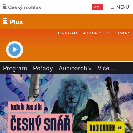
Přejít k hlavnímu obsahu
MENU
ŽIVĚ
PROGRAM
AUDIOARCHIV
KAMERY
Program
Pořady
Audioarchiv
Více
…