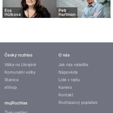
Eva
Petr
Hůlková
Hartman
Český rozhlas
O nás
Válka na Ukrajině
Jak nás naladíte
Komunální volby
Nápověda
Stanice
Lidé v rádiu
eShop
Kariéra
Kontakt
Rozhlasový poplatek
mujRozhlas
Živé vysílání