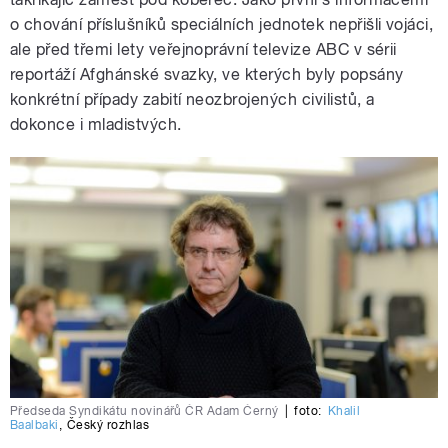
o chování příslušníků speciálních jednotek nepřišli vojáci,
ale před třemi lety veřejnoprávní televize ABC v sérii
reportáží Afghánské svazky, ve kterých byly popsány
konkrétní případy zabití neozbrojených civilistů, a
dokonce i mladistvých.
Předseda Syndikátu novinářů ČR Adam Černý
|
foto:
Khalil
Baalbaki
,
Český rozhlas