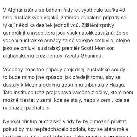
V Afghánistánu se během řady let vystřídalo takřka 40
tisíc australských vojáků, zatímco odhalené případy se
týkají několika desítek jednotlivců. Zjištění zprávy
generálního inspektora jsou však natolik závažná, že se
vedení australské armády za ně veřejně omluvilo, stejně
jako se omluvil australský premiér Scott Morrison
afghánskému prezidentovi Ašrafu Ghánímu.
Všechny popsané případy projednají australské soudy –
to bude mimo jiné způsob, jak předejít tomu, aby se
dostaly k Mezinárodnímu trestnímu tribunálu v Haagu.
Tato instituce totiž projednává válečné zločiny, které není
možné trestat v zemi, kde se staly, nebo v zemi, kde se
nacházejí pachatelé.
Nynější přístup australské vlády by bylo možné přivítat,
pokud by mu nepředcházelo období, kdy se aféra měla
takříkajíc zamést pod koberec. Jako první s informacemi