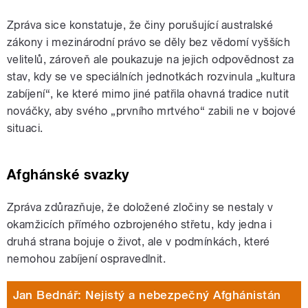
Zpráva sice konstatuje, že činy porušující australské
zákony i mezinárodní právo se děly bez vědomí vyšších
velitelů, zároveň ale poukazuje na jejich odpovědnost za
stav, kdy se ve speciálních jednotkách rozvinula „kultura
zabíjení“, ke které mimo jiné patřila ohavná tradice nutit
nováčky, aby svého „prvního mrtvého“ zabili ne v bojové
situaci.
Afghánské svazky
Zpráva zdůrazňuje, že doložené zločiny se nestaly v
okamžicích přímého ozbrojeného střetu, kdy jedna i
druhá strana bojuje o život, ale v podmínkách, které
nemohou zabíjení ospravedlnit.
Jan Bednář: Nejistý a nebezpečný Afghánistán