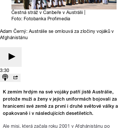
Čestná stráž v Canbeře v Austrálii |
Foto: Fotobanka Profimedia
Adam Černý: Austrálie se omlouvá za zločiny vojáků v
Afghánistánu
3:30
K zemím hrdým na své vojáky patří jistě Austrálie,
protože muži a ženy v jejích uniformách bojovali za
hranicemi své země za první i druhé světové války a
opakovaně i v následujících desetiletích.
Ale misi, která začala roku 2001 v Afghánistánu po