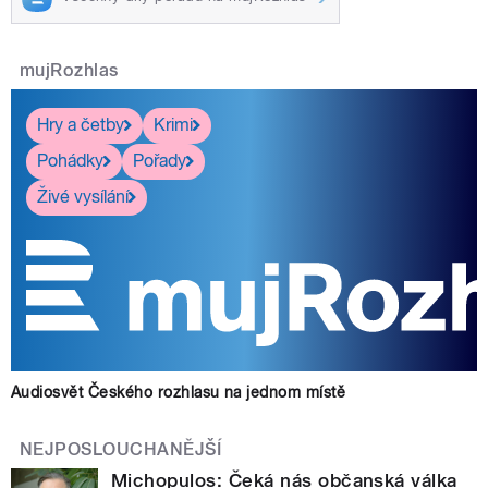
mujRozhlas
Hry a četby
Krimi
Pohádky
Pořady
Živé vysílání
Audiosvět Českého rozhlasu na jednom místě
NEJPOSLOUCHANĚJŠÍ
Michopulos: Čeká nás občanská válka