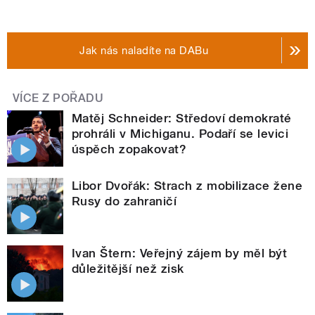
Jak nás naladíte na DABu
VÍCE Z POŘADU
Matěj Schneider: Středoví demokraté
prohráli v Michiganu. Podaří se levici
úspěch zopakovat?
Libor Dvořák: Strach z mobilizace žene
Rusy do zahraničí
Ivan Štern: Veřejný zájem by měl být
důležitější než zisk