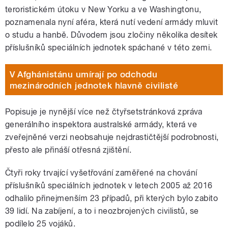
teroristickém útoku v New Yorku a ve Washingtonu,
poznamenala nyní aféra, která nutí vedení armády mluvit
o studu a hanbě. Důvodem jsou zločiny několika desítek
příslušníků speciálních jednotek spáchané v této zemi.
V Afghánistánu umírají po odchodu
mezinárodních jednotek hlavně civilisté
Popisuje je nynější více než čtyřsetstránková zpráva
generálního inspektora australské armády, která ve
zveřejněné verzi neobsahuje nejdrastičtější podrobnosti,
přesto ale přináší otřesná zjištění.
Čtyři roky trvající vyšetřování zaměřené na chování
příslušníků speciálních jednotek v letech 2005 až 2016
odhalilo přinejmenším 23 případů, při kterých bylo zabito
39 lidí. Na zabíjení, a to i neozbrojených civilistů, se
podílelo 25 vojáků.