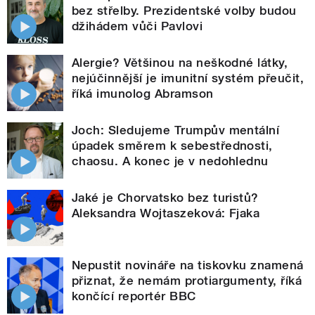
bez střelby. Prezidentské volby budou
džihádem vůči Pavlovi
Alergie? Většinou na neškodné látky,
nejúčinnější je imunitní systém přeučit,
říká imunolog Abramson
Joch: Sledujeme Trumpův mentální
úpadek směrem k sebestřednosti,
chaosu. A konec je v nedohlednu
Jaké je Chorvatsko bez turistů?
Aleksandra Wojtaszeková: Fjaka
Nepustit novináře na tiskovku znamená
přiznat, že nemám protiargumenty, říká
končící reportér BBC