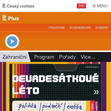
Přejít k hlavnímu obsahu
MENU
ŽIVĚ
PROGRAM
AUDIOARCHIV
KAMERY
Zahraniční
Program
Pořady
Více
…