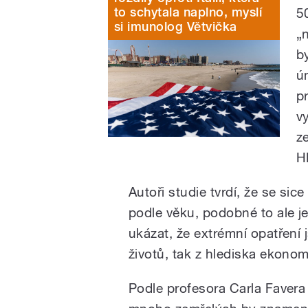
to schytala naplno, myslí
50
si imunolog Větvička
„
b
ú
p
v
z
H
Autoři studie tvrdí, že se sic
podle věku, podobné to ale je 
ukázat, že extrémní opatření 
životů, tak z hlediska ekonom
Podle profesora Carla Favera z