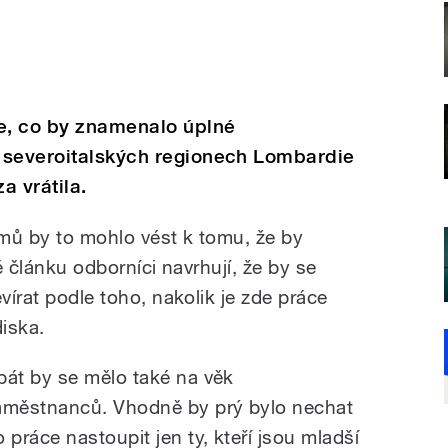
še, co by znamenalo úplné
 severoitalských regionech Lombardie
a vrátila.
mů by to mohlo vést k tomu, že by
vé článku odborníci navrhují, že by se
vírat podle toho, nakolik je zde práce
iska.
bát by se mělo také na věk
aměstnanců. Vhodně by prý bylo nechat
o práce nastoupit jen ty, kteří jsou mladší