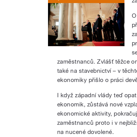
z
O
p
z
p
s
zaměstnanců. Zvlášť těžce om
také na stavebnictví – v těch
ekonomiky přišlo o práci dev
I když západní vlády teď opat
ekonomik, zůstává nové vzpl
ekonomické aktivity, pokraču
zaměstnanců proto i v nejbli
na nucené dovolené.