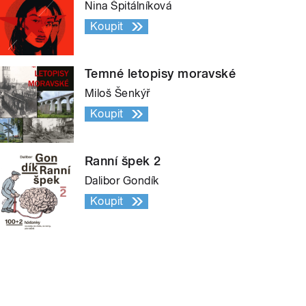
Nina Špitálníková
Koupit
Temné letopisy moravské
Miloš Šenkýř
Koupit
Ranní špek 2
Dalibor Gondík
Koupit