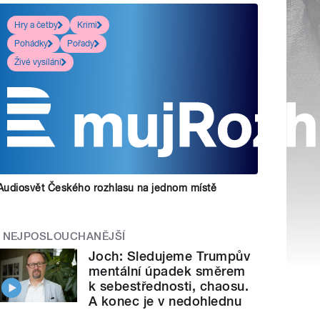
Hry a četby
Krimi
Pohádky
Pořady
Živé vysílání
Audiosvět Českého rozhlasu na jednom místě
NEJPOSLOUCHANĚJŠÍ
Joch: Sledujeme Trumpův
mentální úpadek směrem
k sebestřednosti, chaosu.
A konec je v nedohlednu