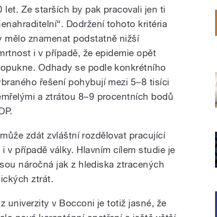
 let. Ze starších by pak pracovali jen ti
nenahraditelní“. Dodržení tohoto kritéria
y mělo znamenat podstatně nižší
mrtnost i v případě, že epidemie opět
ropukne. Odhady se podle konkrétního
ybraného řešení pohybují mezi 5–8 tisíci
emřelými a ztrátou 8–9 procentních bodů
DP.
e může zdát zvláštní rozdělovat pracující
i v případě války. Hlavním cílem studie je
jsou náročná jak z hlediska ztracených
ických ztrát.
 univerzity v Bocconi je totiž jasné, že