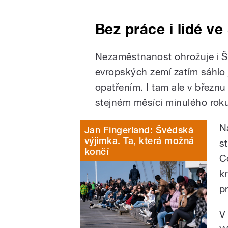
Bez práce i lidé v
Nezaměstnanost ohrožuje i Šv
evropských zemí zatím sáhlo
opatřením. I tam ale v březnu
stejném měsíci minulého rok
N
Jan Fingerland: Švédská
výjimka. Ta, která možná
s
končí
C
k
p
V