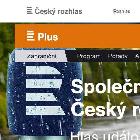
Přejít k hlavnímu obsahu
iRozhlas
Zahraniční
Program
Pořady
A