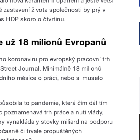
 nová karanténní opatření a ještě větší
 zastavení života společnosti by prý v
s HDP skoro o čtvrtinu.
 už 18 milionů Evropanů
o koronaviru pro evropský pracovní trh
 Street Journal. Minimálně 18 milionů
dního měsíce o práci, nebo si muselo
působila to pandemie, která čím dál tím
íc poznamenává trh práce a nutí vlády,
by vynakládaly stovky miliard na podporu
očasně či trvale propuštěných