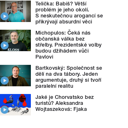
Telička: Babiš? Větší
problém je jeho okolí.
S neskutečnou arogancí se
přikrývají absurdní věci
Michopulos: Čeká nás
občanská válka bez
střelby. Prezidentské volby
budou džihádem vůči
Pavlovi
Bartkovský: Společnost se
dělí na dva tábory. Jeden
argumentuje, druhý si tvoří
paralelní realitu
Jaké je Chorvatsko bez
turistů? Aleksandra
Wojtaszeková: Fjaka