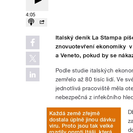
4:05
Italský deník La Stampa pí
znovuotevření ekonomiky v
a Veneto, pokud by se nákaz
Podle studie italských ekono
zemřelo až 80 tisíc lidí. Ve s
jednotlivá pracoviště měla ote
nebezpečná z infekčního hled
D
Každá země zřejmě
dostala úplně jinou dávku
z
viru. Proto jsou tak velké
d
rozdíly oproti Itálii, která