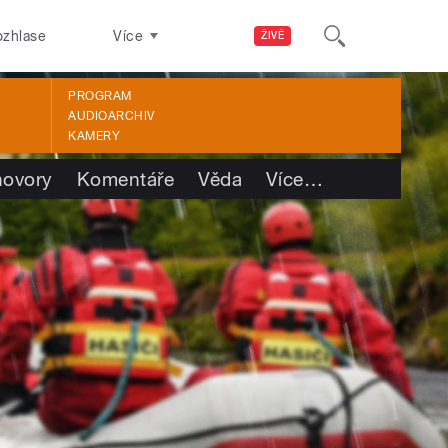
ozhlase
Více
ŽIVĚ
PROGRAM
AUDIOARCHIV
KAMERY
ovory
Komentáře
Věda
Více
…