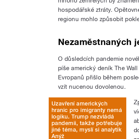
mnoho zemřelých by znamenalo
hospodářské ztráty. Opětovné
regionu mohlo způsobit pokle
Nezaměstnaných je
O důsledcích pandemie novéh
píše americký deník The Wall
Evropanů přišlo během posle
vzít nucenou dovolenou.
Z
Uzavření amerických
hranic pro imigranty nemá
v
logiku. Trump nezvládá
a
pandemii, takže potřebuje
jiné téma, myslí si analytik
d
Anýž