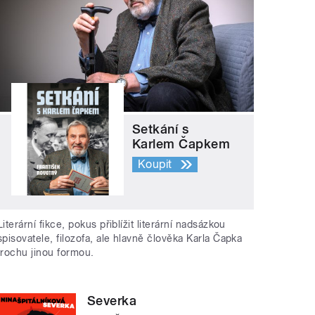
Setkání s
Karlem Čapkem
Koupit
Literární fikce, pokus přiblížit literární nadsázkou
spisovatele, filozofa, ale hlavně člověka Karla Čapka
trochu jinou formou.
Severka