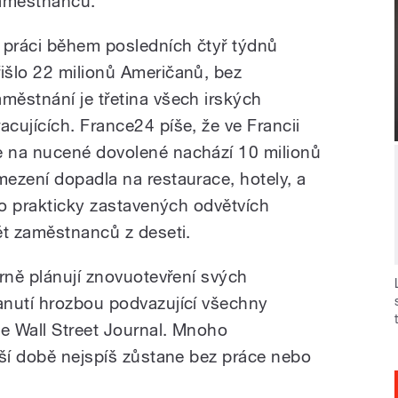
aměstnanců.
 práci během posledních čtyř týdnů
řišlo 22 milionů Američanů, bez
aměstnání je třetina všech irských
racujících. France24 píše, že ve Francii
e na nucené dovolené nachází 10 milionů
ezení dopadla na restaurace, hotely, a
to prakticky zastavených odvětvích
ět zaměstnanců z deseti.
rně plánují znovuotevření svých
anutí hrozbou podvazující všechny
je Wall Street Journal. Mnoho
žší době nejspíš zůstane bez práce nebo