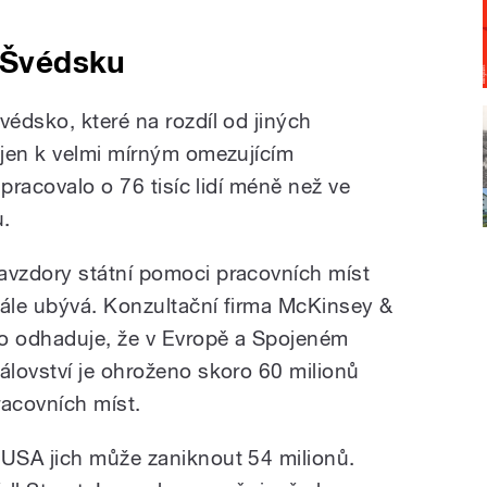
e Švédsku
édsko, které na rozdíl od jiných
 jen k velmi mírným omezujícím
 pracovalo o 76 tisíc lidí méně než ve
u.
avzdory státní pomoci pracovních míst
tále ubývá. Konzultační firma McKinsey &
o odhaduje, že v Evropě a Spojeném
rálovství je ohroženo skoro 60 milionů
racovních míst.
 USA jich může zaniknout 54 milionů.