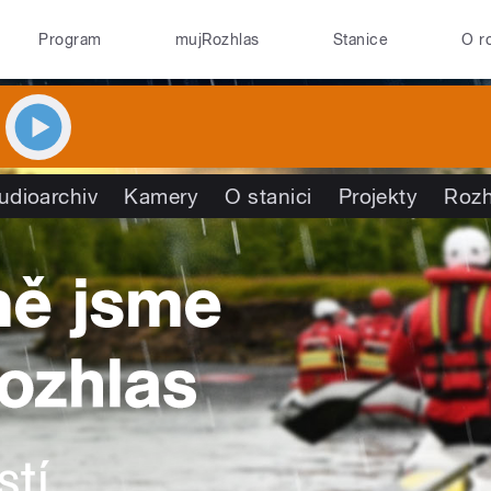
Program
mujRozhlas
Stanice
O r
udioarchiv
Kamery
O stanici
Projekty
Rozh