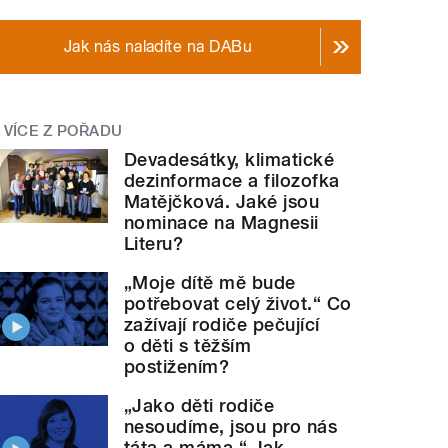
Jak nás naladíte na DABu
VÍCE Z POŘADU
Devadesátky, klimatické
dezinformace a filozofka
Matějčková. Jaké jsou
nominace na Magnesii
Literu?
„Moje dítě mě bude
potřebovat celý život.“ Co
zažívají rodiče pečující
o děti s těžším
postižením?
„Jako děti rodiče
nesoudíme, jsou pro nás
táta a máma.“ Jak