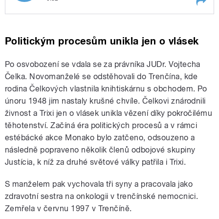
Play /
Špionka z Apolky (2. díl)
Politickým procesům unikla jen o vlásek
Po osvobození se vdala se za právníka JUDr. Vojtecha
Čelka. Novomanželé se odstěhovali do Trenčína, kde
rodina Čelkových vlastnila knihtiskárnu s obchodem. Po
únoru 1948 jim nastaly krušné chvíle. Čelkovi znárodnili
živnost a Trixi jen o vlásek unikla vězení díky pokročilému
pause
těhotenství. Začíná éra politických procesů a v rámci
estébácké akce Monako bylo zatčeno, odsouzeno a
následně popraveno několik členů odbojové skupiny
Justícia, k níž za druhé světové války patřila i Trixi.
S manželem pak vychovala tři syny a pracovala jako
zdravotní sestra na onkologii v trenčínské nemocnici.
Zemřela v červnu 1997 v Trenčíně.