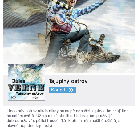
Tajuplný ostrov
Koupit
Lincolnův ostrov nikdo nikdy na mapě nenašel, a přece ho znají lidé
na celém světě. Už déle než sto třicet let na něm prožívají
dobrodružství s pěticí trosečníků, kteří na něm našli útočiště, a
hlavně nejedno tajemství.