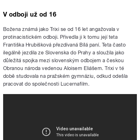
V odboji už od 16
Božena známá jako Trixi se od 16 let angažovala v
protinacistickém odboji. Přivedla ji k tomu její teta
Františka Hrubišková přezdívaná Bílá paní. Teta často
ilegálně jezdila ze Slovenska do Prahy a sloužila jako
důležitá spojka mezi slovenským odbojem a českou
Obranou národa vedenou Aloisem Eliášem. Trixi v té
době studovala na pražském gymnáziu, odkud odešla
pracovat do společnosti Lucernafilm.
Prvá: Špiónka Trixi - Božena
Pospíšilová Čelková