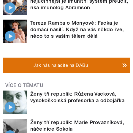
nejúčinnější je imunitní systém přeučit,
říká imunolog Abramson
Tereza Ramba o Monyové: Facka je
domácí násilí. Když na vás někdo řve,
něco to s vaším tělem dělá
Jak nás naladíte na DABu
VÍCE O TÉMATU
Ženy tří republik: Růžena Vacková,
vysokoškolská profesorka a odbojářka
Ženy tří republik: Marie Provazníková,
náčelnice Sokola