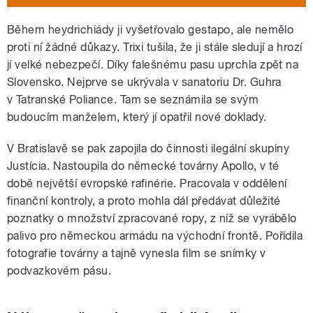
Během heydrichiády ji vyšetřovalo gestapo, ale nemělo
proti ní žádné důkazy. Trixi tušila, že ji stále sledují a hrozí
jí velké nebezpečí. Díky falešnému pasu uprchla zpět na
Slovensko. Nejprve se ukrývala v sanatoriu Dr. Guhra
v Tatranské Poliance. Tam se seznámila se svým
budoucím manželem, který jí opatřil nové doklady.
V Bratislavě se pak zapojila do činnosti ilegální skupiny
Justícia. Nastoupila do německé továrny Apollo, v té
době největší evropské rafinérie. Pracovala v oddělení
finanční kontroly, a proto mohla dál předávat důležité
poznatky o množství zpracované ropy, z níž se vyrábělo
palivo pro německou armádu na východní frontě. Pořídila
fotografie továrny a tajně vynesla film se snímky v
podvazkovém pásu.