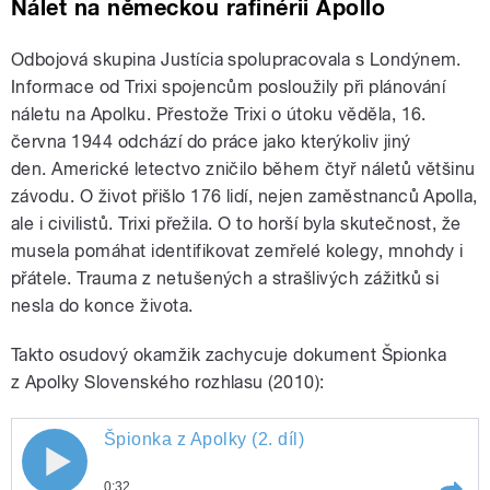
Nálet na německou rafinérii Apollo
Odbojová skupina Justícia spolupracovala s Londýnem.
Informace od Trixi spojencům posloužily při plánování
náletu na Apolku. Přestože Trixi o útoku věděla, 16.
června 1944 odchází do práce jako kterýkoliv jiný
den. Americké letectvo zničilo během čtyř náletů většinu
závodu. O život přišlo 176 lidí, nejen zaměstnanců Apolla,
ale i civilistů. Trixi přežila. O to horší byla skutečnost, že
musela pomáhat identifikovat zemřelé kolegy, mnohdy i
přátele. Trauma z netušených a strašlivých zážitků si
nesla do konce života.
Takto osudový okamžik zachycuje dokument Špionka
z Apolky Slovenského rozhlasu (2010):
Špionka z Apolky (2. díl)
Špionka z Apolky (2. díl)
0:32