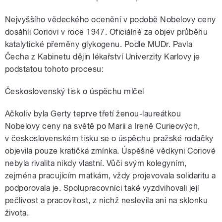
Nejvyššího vědeckého ocenění v podobě Nobelovy ceny
dosáhli Coriovi v roce 1947. Oficiálně za objev průběhu
katalytické přeměny glykogenu. Podle MUDr. Pavla
Čecha z Kabinetu dějin lékařství Univerzity Karlovy je
podstatou tohoto procesu:
Československý tisk o úspěchu mlčel
Ačkoliv byla Gerty teprve třetí ženou-laureátkou
Nobelovy ceny na světě po Marii a Ireně Curieových,
v československém tisku se o úspěchu pražské rodačky
objevila pouze kratičká zmínka. Úspěšné vědkyni Coriové
nebyla rivalita nikdy vlastní. Vůči svým kolegyním,
zejména pracujícím matkám, vždy projevovala solidaritu a
podporovala je. Spolupracovníci také vyzdvihovali její
pečlivost a pracovitost, z nichž neslevila ani na sklonku
života.