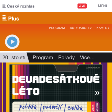
Přejít k hlavnímu obsahu
MENU
ŽIVĚ
PROGRAM
AUDIOARCHIV
KAMERY
20. století
Program
Pořady
Více
…