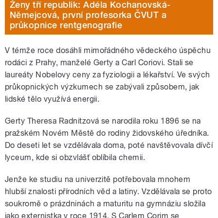
Ženy tří republik: Adéla Kochanovská-
Němejcová, první profesorka ČVUT a
průkopnice rentgenografie
V témže roce dosáhli mimořádného vědeckého úspěchu
rodáci z Prahy, manželé Gerty a Carl Coriovi. Stali se
laureáty Nobelovy ceny za fyziologii a lékařství. Ve svých
průkopnických výzkumech se zabývali způsobem, jak
lidské tělo využívá energii.
Gerty Theresa Radnitzová se narodila roku 1896 se na
pražském Novém Městě do rodiny židovského úředníka.
Do deseti let se vzdělávala doma, poté navštěvovala dívčí
lyceum, kde si obzvlášť oblíbila chemii.
Jenže ke studiu na univerzitě potřebovala mnohem
hlubší znalosti přírodních věd a latiny. Vzdělávala se proto
soukromě o prázdninách a maturitu na gymnáziu složila
jako externistka v roce 1914. S Carlem Corim se