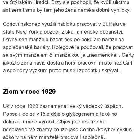
ve Štýrském Hradci. Brzy ale pochopil, že kvůli sílícímu
antisemitismu by tam jeho žena neměla dobré vyhlídky.
Coriovi nakonec využili nabídku pracovat v Buffalu ve
státě New York a později získali americké občanství.
Dávný sen manželů bádat bok po boku ale narazil na
společenské bariéry. Kolegové je poučovali, že pracovat
se svým manželem či manželkou je „neamerické“. Gerty
jakožto žena navíc dostala horší pracovní místo než Carl
a společný výzkum proto museli zpočátku skrývat.
Zlom v roce 1929
Už v roce 1929 zaznamenali velký vědecký úspěch.
Popsali, co se v těle děje s glykogenem a také ho
dokázali uměle vyrobit. Objev je dnes trochu
nespravedlivě známý pouze jako Coriho /koryho/ cyklus,
ačkoliv na něm manželé pracovali společně.