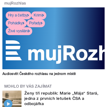
mujRozhlas
Hry a četby
Krimi
Pohádky
Pořady
Živé vysílání
Audiosvět Českého rozhlasu na jednom místě
MOHLO BY VÁS ZAJÍMAT
Ženy tří republik: Marie „Mája“ Stará,
jedna z prvních letušek ČSA a
odbojářka