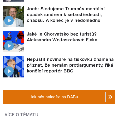
Joch: Sledujeme Trumpův mentální
úpadek směrem k sebestřednosti,
chaosu. A konec je v nedohlednu
Jaké je Chorvatsko bez turistů?
Aleksandra Wojtaszeková: Fjaka
Nepustit novináře na tiskovku znamená
přiznat, že nemám protiargumenty, říká
končící reportér BBC
Jak nás naladíte na DABu
VÍCE O TÉMATU