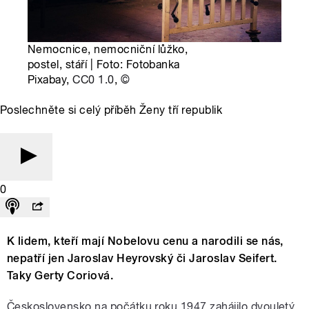
Nemocnice, nemocniční lůžko,
postel, stáří | Foto: Fotobanka
Pixabay,
CC0 1.0
,
©
Poslechněte si celý příběh Ženy tří republik
0
K lidem, kteří mají Nobelovu cenu a narodili se nás,
nepatří jen Jaroslav Heyrovský či Jaroslav Seifert.
Taky Gerty Coriová.
Československo na počátku roku 1947 zahájilo dvouletý