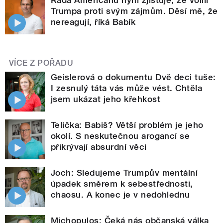
Řada Američanů nyní zjišťuje, že volili
Trumpa proti svým zájmům. Děsí mě, že
nereagují, říká Babík
VÍCE Z POŘADU
Geislerová o dokumentu Dvě deci tuše:
I zesnulý táta vás může vést. Chtěla
jsem ukázat jeho křehkost
Telička: Babiš? Větší problém je jeho
okolí. S neskutečnou arogancí se
přikrývají absurdní věci
Joch: Sledujeme Trumpův mentální
úpadek směrem k sebestřednosti,
chaosu. A konec je v nedohlednu
Michopulos: Čeká nás občanská válka