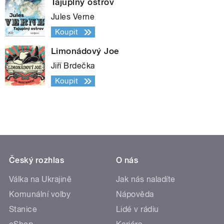
Tajuplný ostrov
Jules Verne
Koupit
Limonádový Joe
Jiří Brdečka
Koupit
Český rozhlas
O nás
Válka na Ukrajině
Jak nás naladíte
Komunální volby
Nápověda
Stanice
Lidé v rádiu