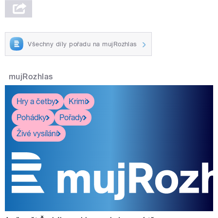
Všechny díly pořadu na mujRozhlas
mujRozhlas
Hry a četby
Krimi
Pohádky
Pořady
Živé vysílání