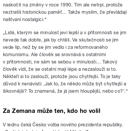
naskočit na změny v roce 1990. Tím ale netrpí, protože
neztratili historickou paměť… Takže myslím, že převládají
naštvaní nostalgici.“
„Lidé, kterým se minulost jeví lepší a v přítomnosti se jim
nevede tak dobře, jak by chtěli. Ve skutečnosti se jim
vede líp, než by se jim vedlo i za reformovaného
komunismu. Ale člověk se srovnává s ostatními
v přítomnosti, ne sám se sebou v minulosti… Takový
člověk vidí, že se ostatní mají lépe a nezaslouží si to.
Někteří si to zaslouží, protože jsou chytřejší. To je taky
důvod k nenávisti: ,Jak to, že někdo může být chytřejší a
šikovnější? To znamená, že já jsem hloupější, nebo co?‘.“
Za Zemana může ten, kdo ho volil
V lednu čeká Česko volba nového prezidenta republiky.