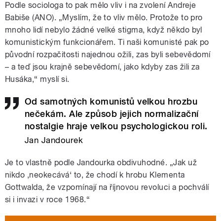
Podle sociologa to pak mělo vliv i na zvolení Andreje
Babiše (ANO). „Myslím, že to vliv mělo. Protože to pro
mnoho lidí nebylo žádné velké stigma, když někdo byl
komunistickým funkcionářem. Ti naši komunisté pak po
původní rozpačitosti najednou ožili, zas byli sebevědomí
– a teď jsou krajně sebevědomí, jako kdyby zas žili za
Husáka,“ myslí si.
Od samotných komunistů velkou hrozbu
nečekám. Ale způsob jejich normalizační
nostalgie hraje velkou psychologickou roli.
Jan Jandourek
Je to vlastně podle Jandourka obdivuhodné. „Jak už
nikdo ,neokecává‘ to, že chodí k hrobu Klementa
Gottwalda, že vzpomínají na říjnovou revoluci a pochválí
si i invazi v roce 1968.“