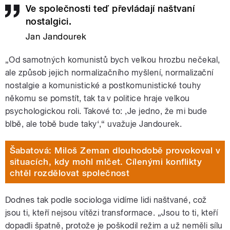
Ve společnosti teď převládají naštvaní
nostalgici.
Jan Jandourek
„Od samotných komunistů bych velkou hrozbu nečekal,
ale způsob jejich normalizačního myšlení, normalizační
nostalgie a komunistické a postkomunistické touhy
někomu se pomstít, tak ta v politice hraje velkou
psychologickou roli. Takové to: ,Je jedno, že mi bude
blbě, ale tobě bude taky‘,“ uvažuje Jandourek.
Šabatová: Miloš Zeman dlouhodobě provokoval v
situacích, kdy mohl mlčet. Cílenými konflikty
chtěl rozdělovat společnost
Dodnes tak podle sociologa vidíme lidi naštvané, což
jsou ti, kteří nejsou vítězi transformace. „Jsou to ti, kteří
dopadli špatně, protože je poškodil režim a už neměli sílu