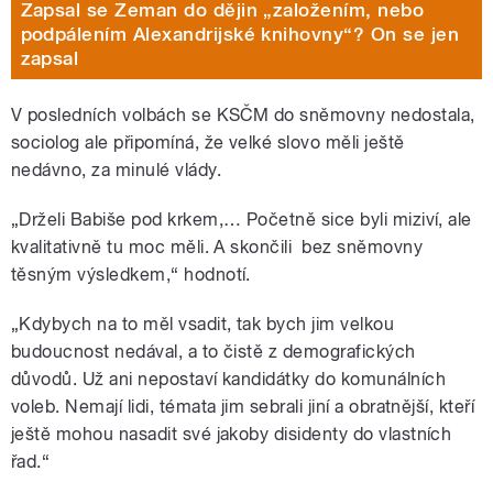
Zapsal se Zeman do dějin „založením, nebo
podpálením Alexandrijské knihovny“? On se jen
zapsal
V posledních volbách se KSČM do sněmovny nedostala,
sociolog ale připomíná, že velké slovo měli ještě
nedávno, za minulé vlády.
„Drželi Babiše pod krkem,… Početně sice byli miziví, ale
kvalitativně tu moc měli. A skončili bez sněmovny
těsným výsledkem,“ hodnotí.
„Kdybych na to měl vsadit, tak bych jim velkou
budoucnost nedával, a to čistě z demografických
důvodů. Už ani nepostaví kandidátky do komunálních
voleb. Nemají lidi, témata jim sebrali jiní a obratnější, kteří
ještě mohou nasadit své jakoby disidenty do vlastních
řad.“