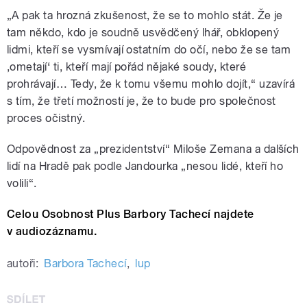
„A pak ta hrozná zkušenost, že se to mohlo stát. Že je
tam někdo, kdo je soudně usvědčený lhář, obklopený
lidmi, kteří se vysmívají ostatním do očí, nebo že se tam
,ometají‘ ti, kteří mají pořád nějaké soudy, které
prohrávají… Tedy, že k tomu všemu mohlo dojít,“ uzavírá
s tím, že třetí možností je, že to bude pro společnost
proces očistný.
Odpovědnost za „prezidentství“ Miloše Zemana a dalších
lidí na Hradě pak podle Jandourka „nesou lidé, kteří ho
volili“.
Celou Osobnost Plus Barbory Tachecí najdete
v audiozáznamu.
autoři:
Barbora Tachecí
,
lup