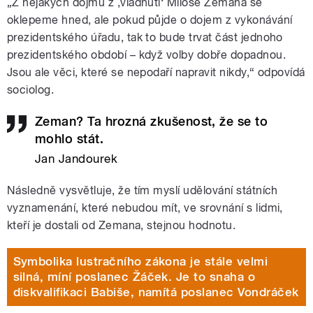
„Z nějakých dojmů z ,vládnutí‘ Miloše Zemana se
oklepeme hned, ale pokud půjde o dojem z vykonávání
prezidentského úřadu, tak to bude trvat část jednoho
prezidentského období – když volby dobře dopadnou.
Jsou ale věci, které se nepodaří napravit nikdy,“ odpovídá
sociolog.
Zeman? Ta hrozná zkušenost, že se to
mohlo stát.
Jan Jandourek
Následně vysvětluje, že tím myslí udělování státních
vyznamenání, které nebudou mít, ve srovnání s lidmi,
kteří je dostali od Zemana, stejnou hodnotu.
Symbolika lustračního zákona je stále velmi
silná, míní poslanec Žáček. Je to snaha o
diskvalifikaci Babiše, namítá poslanec Vondráček