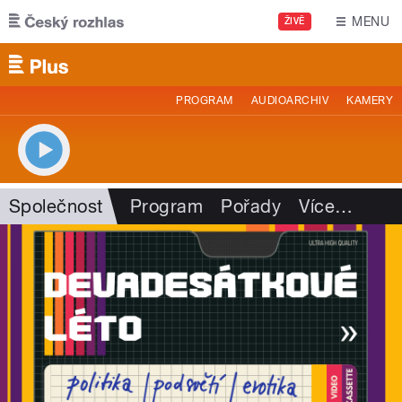
Přejít k hlavnímu obsahu
MENU
ŽIVĚ
PROGRAM
AUDIOARCHIV
KAMERY
Společnost
Program
Pořady
Více
…