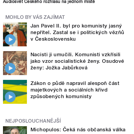
Audiosvět Českého rozhlasu na jednom místě
MOHLO BY VÁS ZAJÍMAT
Jan Pavel II. byl pro komunisty jasný
nepřítel. Zastal se i politických vězňů
v Československu
Nacisti ji umučili. Komunisti vzkřísili
jako vzor socialistické ženy. Osudové
ženy: Jožka Jabůrková
Zákon o půdě napravil alespoň část
majetkových a sociálních křivd
způsobených komunisty
NEJPOSLOUCHANĚJŠÍ
Michopulos: Čeká nás občanská válka