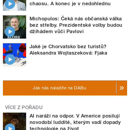
chaosu. A konec je v nedohlednu
Michopulos: Čeká nás občanská válka
bez střelby. Prezidentské volby budou
džihádem vůči Pavlovi
Jaké je Chorvatsko bez turistů?
Aleksandra Wojtaszeková: Fjaka
Jak nás naladíte na DABu
VÍCE Z POŘADU
AI naráží na odpor. V Americe posilují
novodobí luddité, kterým vadí dopady
technologie na život