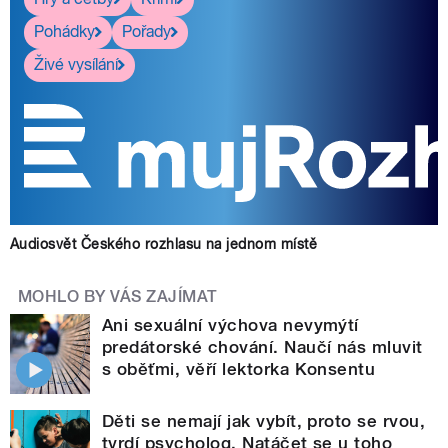
Pohádky
Pořady
Živé vysílání
Audiosvět Českého rozhlasu na jednom místě
MOHLO BY VÁS ZAJÍMAT
Ani sexuální výchova nevymýtí
predátorské chování. Naučí nás mluvit
s oběťmi, věří lektorka Konsentu
Děti se nemají jak vybít, proto se rvou,
tvrdí psycholog. Natáčet se u toho