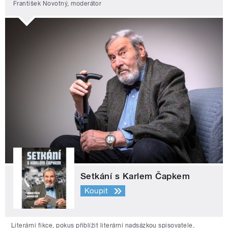
František Novotný, moderátor
Setkání s Karlem Čapkem
Koupit
Literární fikce, pokus přiblížit literární nadsázkou spisovatele,