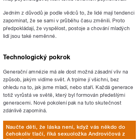
Jedním z důvodů je podle vědců to, že lidé mají tendenci
zapomínat, že se sami v průběhu času změnili. Proto
předpokládají, že vyspělost, postoje a chování mladých
lidí jsou také neměnné.
Technologický pokrok
Generační amnézie má ale dost možná zásadní vliv na
způsob, jakým vidíme svět. A trpíme jí všichni, bez
ohledu na to, jak jsme mladí, nebo staří. Každá generace
totiž vyrůstá ve světě, který byl formován předešlými
generacemi. Nové pokolení pak na tuto skutečnost
zdánlivě zapomíná.
Naučte děti, že láska není, když vás někdo do
čehokoliv tlačí, říká sexuoložka Androvičová z