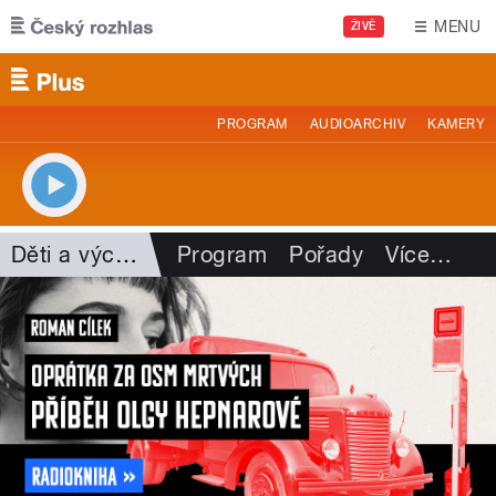
Přejít k hlavnímu obsahu
MENU
ŽIVĚ
PROGRAM
AUDIOARCHIV
KAMERY
Děti a výchova
Program
Pořady
Více
…