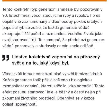
Tento konkrétní typ generační amnézie byl pozorován v
90. letech mezi vědci studujícími ryby a rybolov. I přes
objektivně zaznamenaný a dlouhodobý pokles určitých
populací ryb se zdálo, že každá generace vědců
akceptuje nižší počet a rozmanitost vodního života jako
svoji startovací linii. To znamená, že předchozí generace
vědců pozorovaly a studovaly oceán zcela odlišně.
Lidstvo kolektivně zapomíná na přirozený
svět a na to, jaký kdysi byl.
Vědci kvůli tomu nedokázali plně vysvětlit mizení druhů.
Každá generace totiž přijala sníženou biologickou
rozmanitost oceánů, kterou zdědila, jako normální. Tento
efekt posunu startovací linie je běžný a častý nejen při
zkoumání životního prostředí. Odehrává se v každé
oblasti společnosti.