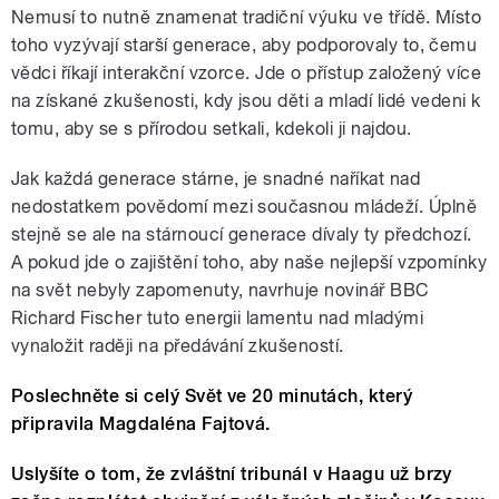
Nemusí to nutně znamenat tradiční výuku ve třídě. Místo
toho vyzývají starší generace, aby podporovaly to, čemu
vědci říkají interakční vzorce. Jde o přístup založený více
na získané zkušenosti, kdy jsou děti a mladí lidé vedeni k
tomu, aby se s přírodou setkali, kdekoli ji najdou.
Jak každá generace stárne, je snadné naříkat nad
nedostatkem povědomí mezi současnou mládeží. Úplně
stejně se ale na stárnoucí generace dívaly ty předchozí.
A pokud jde o zajištění toho, aby naše nejlepší vzpomínky
na svět nebyly zapomenuty, navrhuje novinář BBC
Richard Fischer tuto energii lamentu nad mladými
vynaložit raději na předávání zkušeností.
Poslechněte si celý Svět ve 20 minutách, který
připravila Magdaléna Fajtová.
Uslyšíte o tom, že z
vláštní tribunál v Haagu už brzy