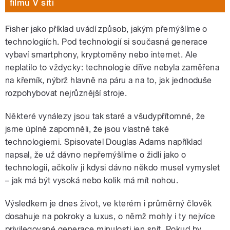
filmu V síti
Fisher jako příklad uvádí způsob, jakým přemýšlíme o
technologiích. Pod technologií si současná generace
vybaví smartphony, kryptoměny nebo internet. Ale
neplatilo to vždycky: technologie dříve nebyla zaměřena
na křemík, nýbrž hlavně na páru a na to, jak jednoduše
rozpohybovat nejrůznější stroje.
Některé vynálezy jsou tak staré a všudypřítomné, že
jsme úplně zapomněli, že jsou vlastně také
technologiemi. Spisovatel Douglas Adams například
napsal, že už dávno nepřemýšlíme o židli jako o
technologii, ačkoliv ji kdysi dávno někdo musel vymyslet
– jak má být vysoká nebo kolik má mít nohou.
Výsledkem je dnes život, ve kterém i průměrný člověk
dosahuje na pokroky a luxus, o němž mohly i ty nejvíce
privilegované generace minulosti jen snít. Pokud by