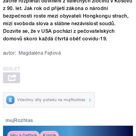
začne rozplétat obvinění z válečných zločinů v Kosovu
z 90. let. Jak r
ok od přijetí zákona o národní
bezpečnosti roste mezi obyvateli Hongkongu strach,
mizí svoboda slova a slábne nezávislost soudů.
Dozvíte se, že v USA pochází z pečovatelských
domovů skoro každá čtvrtá oběť covidu-19.
autor:
Magdaléna Fajtová
Všechny díly pořadu na mujRozhlas
mujRozhlas
Hry a četby
Krimi