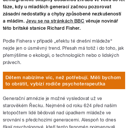
fáze, kdy u mladších generací začnou pozorovat
zásadní nedostatky a chyby způsobené nezkušeností
a mládím.
Jevu se na stránkách BBC
věnuje novinář
této britské stanice Richard Fisher.
Podle Fishera v případě „efektu té dnešní mládeže“
nejde jen o úsměvný trend. Přesah má totiž i do toho, jak
přemýšlíme o ekologii, o technologiích nebo o lidských
právech.
Dětem nabízíme víc, než potřebují. Měli bychom
to obrátit, vybízí rodiče psychoterapeutka
Generační amnézie je možné vysledovat už ve
starověkém Řecku. Nejméně od roku 624 před naším
letopočtem lidé bědovali nad úpadkem mládeže ve
srovnání s předchozími generacemi. Alespoň to dnes
říkají psychologové, kteří tento fenomén pojmenovali.