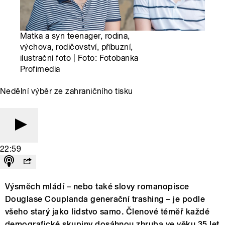
Matka a syn teenager, rodina,
výchova, rodičovství, příbuzní,
ilustrační foto | Foto: Fotobanka
Profimedia
Nedělní výběr ze zahraničního tisku
22:59
Výsměch mládí – nebo také slovy romanopisce
Douglase Couplanda generační trashing – je podle
všeho starý jako lidstvo samo. Členové téměř každé
demografické skupiny dosáhnou zhruba ve věku 35 let