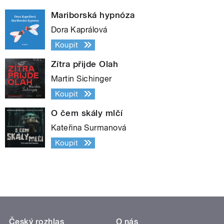
Mariborská hypnóza
Dora Kaprálová
Koupit
Zítra přijde Olah
Martin Sichinger
Koupit
O čem skály mlčí
Kateřina Surmanová
Koupit
Český rozhlas
O nás