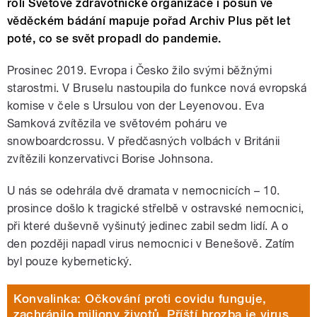
roli Světové zdravotnické organizace i posun ve
věděckém bádání mapuje pořad Archiv Plus pět let
poté, co se svět propadl do pandemie.
Prosinec 2019. Evropa i Česko žilo svými běžnými
starostmi. V Bruselu nastoupila do funkce nová evropská
komise v čele s Ursulou von der Leyenovou. Eva
Samková zvítězila ve světovém poháru ve
snowboardcrossu. V předčasných volbách v Británii
zvítězili konzervativci Borise Johnsona.
U nás se odehrála dvě dramata v nemocnicích – 10.
prosince došlo k tragické střelbě v ostravské nemocnici,
při které duševně vyšinutý jedinec zabil sedm lidí. A o
den později napadl virus nemocnici v Benešově. Zatím
byl pouze kybernetický.
Konvalinka: Očkování proti covidu funguje,
zachránilo miliony životů. Příští hrozba je virus