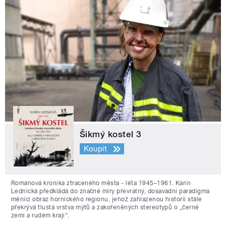
Šikmý kostel 3
Koupit
Románová kronika ztraceného města - léta 1945–1961. Karin
Lednická předkládá do značné míry převratný, dosavadní paradigma
měnící obraz hornického regionu, jehož zahlazenou historii stále
překrývá tlustá vrstva mýtů a zakořeněných stereotypů o „černé
zemi a rudém kraji“.