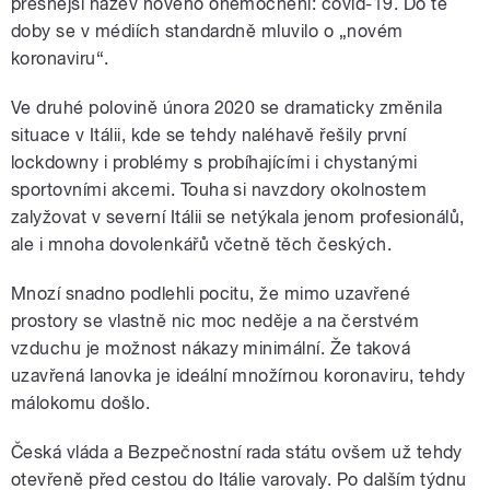
přesnější název nového onemocnění: covid-19. Do té
doby se v médiích standardně mluvilo o „novém
koronaviru“.
Ve druhé polovině února 2020 se dramaticky změnila
situace v Itálii, kde se tehdy naléhavě řešily první
lockdowny i problémy s probíhajícími i chystanými
sportovními akcemi. Touha si navzdory okolnostem
zalyžovat v severní Itálii se netýkala jenom profesionálů,
ale i mnoha dovolenkářů včetně těch českých.
Mnozí snadno podlehli pocitu, že mimo uzavřené
prostory se vlastně nic moc neděje a na čerstvém
vzduchu je možnost nákazy minimální. Že taková
uzavřená lanovka je ideální množírnou koronaviru, tehdy
málokomu došlo.
Česká vláda a Bezpečnostní rada státu ovšem už tehdy
otevřeně před cestou do Itálie varovaly. Po dalším týdnu