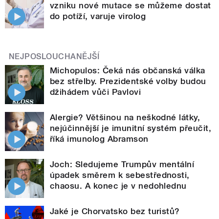
vzniku nové mutace se můžeme dostat
do potíží, varuje virolog
NEJPOSLOUCHANĚJŠÍ
Michopulos: Čeká nás občanská válka
bez střelby. Prezidentské volby budou
džihádem vůči Pavlovi
Alergie? Většinou na neškodné látky,
nejúčinnější je imunitní systém přeučit,
říká imunolog Abramson
Joch: Sledujeme Trumpův mentální
úpadek směrem k sebestřednosti,
chaosu. A konec je v nedohlednu
Jaké je Chorvatsko bez turistů?