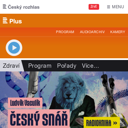
Přejít k hlavnímu obsahu
MENU
ŽIVĚ
PROGRAM
AUDIOARCHIV
KAMERY
Zdraví
Program
Pořady
Více
…