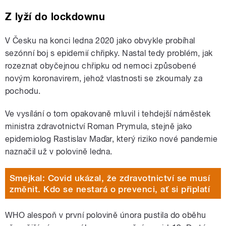
Z lyží do lockdownu
V Česku na konci ledna 2020 jako obvykle probíhal
sezónní boj s epidemií chřipky. Nastal tedy problém, jak
rozeznat obyčejnou chřipku od nemoci způsobené
novým koronavirem, jehož vlastnosti se zkoumaly za
pochodu.
Ve vysílání o tom opakovaně mluvil i tehdejší náměstek
ministra zdravotnictví Roman Prymula, stejně jako
epidemiolog Rastislav Maďar, který riziko nové pandemie
naznačil už v polovině ledna.
Smejkal: Covid ukázal, že zdravotnictví se musí
změnit. Kdo se nestará o prevenci, ať si připlatí
WHO alespoň v první polovině února pustila do oběhu