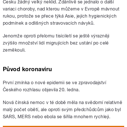
Česku žádný velký neklid. Zdánlivě se jednalo o další
variaci choroby, nad kterou můžeme v Evropě mávnout
rukou, protože se přece týká Asie, jejích hygienických
podmínek a odlišných stravovacích návyků.
Jenomže oproti přelomu tisíciletí se ještě výrazněji
zvýšilo množství lidí migrujících bez ustání po celé
zeměkouli.
Původ koronaviru
První zmínka o nové epidemii se ve zpravodajství
Českého rozhlasu objevila 20. ledna.
Nová čínská nemoc v té době měla na svědomí relativně
malý počet obětí, ale oproti svým předchůdcům jako byl
SARS, MERS nebo ebola se šířila mnohem rychleji.