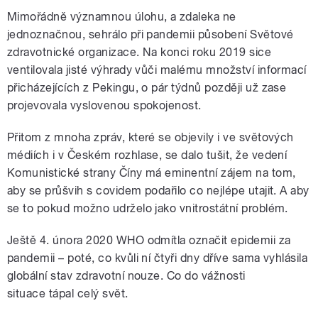
Mimořádně významnou úlohu, a zdaleka ne
jednoznačnou, sehrálo při pandemii působení Světové
zdravotnické organizace. Na konci roku 2019 sice
ventilovala jisté výhrady vůči malému množství informací
přicházejících z Pekingu, o pár týdnů později už zase
projevovala vyslovenou spokojenost.
Přitom z mnoha zpráv, které se objevily i ve světových
médiích i v Českém rozhlase, se dalo tušit, že vedení
Komunistické strany Číny má eminentní zájem na tom,
aby se průšvih s covidem podařilo co nejlépe utajit. A aby
se to pokud možno udrželo jako vnitrostátní problém.
Ještě 4. února 2020 WHO odmítla označit epidemii za
pandemii – poté, co kvůli ní čtyři dny dříve sama vyhlásila
globální stav zdravotní nouze. Co do vážnosti
situace tápal celý svět.