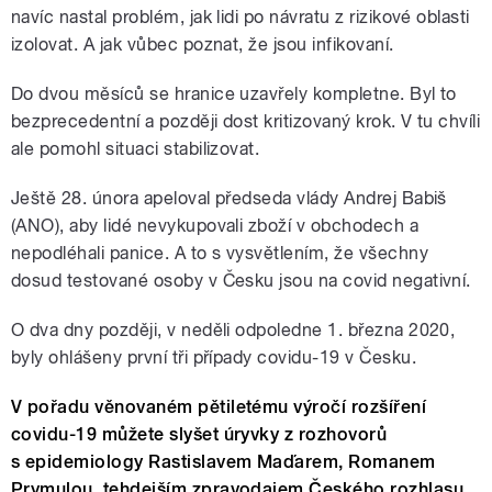
navíc nastal problém, jak lidi po návratu z rizikové oblasti
izolovat. A jak vůbec poznat, že jsou infikovaní.
Do dvou měsíců se hranice uzavřely kompletne. Byl to
bezprecedentní a později dost kritizovaný krok. V tu chvíli
ale pomohl situaci stabilizovat.
Ještě 28. února apeloval předseda vlády Andrej Babiš
(ANO), aby lidé nevykupovali zboží v obchodech a
nepodléhali panice. A to s vysvětlením, že všechny
dosud testované osoby v Česku jsou na covid negativní.
O dva dny později, v neděli odpoledne 1. března 2020,
byly ohlášeny první tři případy covidu-19 v Česku.
V pořadu věnovaném pětiletému výročí rozšíření
covidu-19 můžete slyšet úryvky z rozhovorů
s epidemiology Rastislavem Maďarem, Romanem
Prymulou, tehdejším zpravodajem Českého rozhlasu