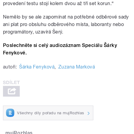
provedení testu stojí kolem dvou až tří set korun.“
Nemělo by se ale zapomínat na potřebné odběrové sady
ani plat pro obsluhu odběrového místa, laboranty nebo
programátory, uzavírá Šerý.
Poslechněte si celý audiozáznam Speciálu Šárky
Fenykové.
autoři:
Šárka Fenyková
,
Zuzana Marková
Všechny díly pořadu na mujRozhlas
mujRozhlas