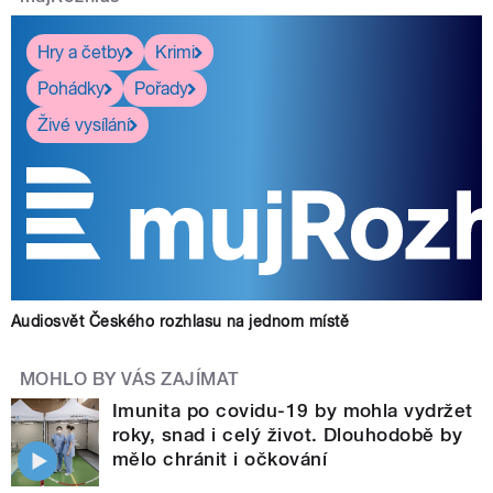
Hry a četby
Krimi
Pohádky
Pořady
Živé vysílání
Audiosvět Českého rozhlasu na jednom místě
MOHLO BY VÁS ZAJÍMAT
Imunita po covidu-19 by mohla vydržet
roky, snad i celý život. Dlouhodobě by
mělo chránit i očkování