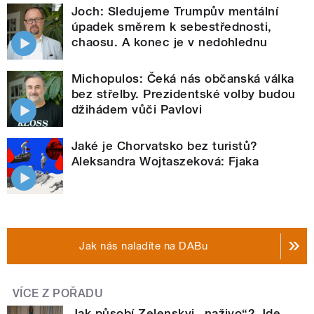
Joch: Sledujeme Trumpův mentální
úpadek směrem k sebestřednosti,
chaosu. A konec je v nedohlednu
Michopulos: Čeká nás občanská válka
bez střelby. Prezidentské volby budou
džihádem vůči Pavlovi
Jaké je Chorvatsko bez turistů?
Aleksandra Wojtaszeková: Fjaka
Jak nás naladíte na DABu
VÍCE Z POŘADU
Jak působí Zelenskyj „naživo“? Jde