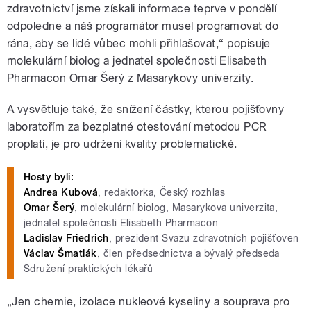
zdravotnictví jsme získali informace teprve v pondělí
odpoledne a náš programátor musel programovat do
rána, aby se lidé vůbec mohli přihlašovat,“ popisuje
molekulární biolog a
jednatel společnosti Elisabeth
Pharmacon
Omar Šerý z Masarykovy univerzity.
A vysvětluje také, že snížení částky, kterou pojišťovny
laboratořím za bezplatné otestování metodou PCR
proplatí, je pro udržení kvality problematické.
Hosty byli:
Andrea Kubová
, redaktorka, Český rozhlas
Omar Šerý
, molekulární biolog, Masarykova univerzita,
jednatel společnosti Elisabeth Pharmacon
Ladislav Friedrich
, prezident Svazu zdravotních pojišťoven
Václav Šmatlák
, člen předsednictva a bývalý předseda
Sdružení praktických lékařů
„Jen chemie, izolace nukleové kyseliny a souprava pro