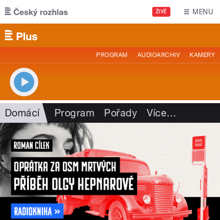
Přejít k hlavnímu obsahu
MENU
ŽIVĚ
PROGRAM
AUDIOARCHIV
KAMERY
Domácí
Program
Pořady
Více
…