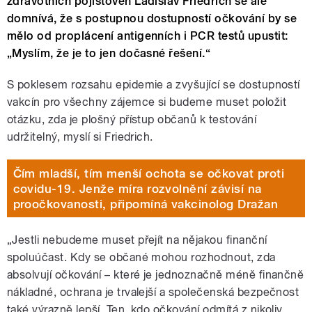
zdravotních pojišťoven Ladislav Friedrich se ale
domnívá, že s postupnou dostupností očkování by se
mělo od proplácení antigenních i PCR testů upustit:
„Myslím, že je to jen dočasné řešení.“
S poklesem rozsahu epidemie a zvyšující se dostupností
vakcín pro všechny zájemce si budeme muset položit
otázku, zda je plošný přístup občanů k testování
udržitelný, myslí si Friedrich.
Čím mladší, tím menší ochota se očkovat proti
covidu-19. Jenže míra rozvolnění závisí na
proočkovanosti, připomíná vakcinolog Dražan
„Jestli nebudeme muset přejít na nějakou finanční
spoluúčast. Kdy se občané mohou rozhodnout, zda
absolvují očkování – které je jednoznačně méně finančně
nákladné, ochrana je trvalejší a společenská bezpečnost
také výrazně lepší. Ten, kdo očkování odmítá z nikoliv