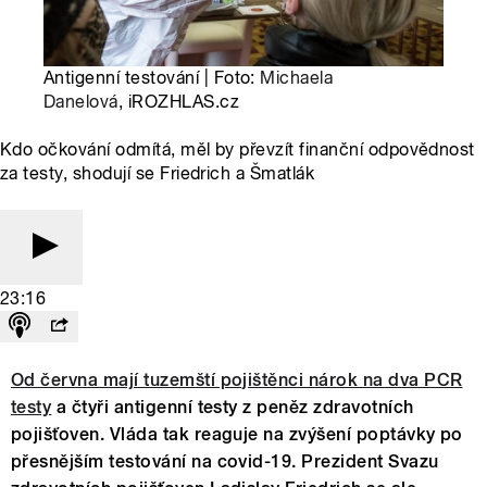
Antigenní testování | Foto:
Michaela
Danelová
, iROZHLAS.cz
Kdo očkování odmítá, měl by převzít finanční odpovědnost
za testy, shodují se Friedrich a Šmatlák
23:16
Od června mají tuzemští pojištěnci nárok na dva PCR
testy
a čtyři antigenní testy z peněz zdravotních
pojišťoven. Vláda tak reaguje na zvýšení poptávky po
přesnějším testování na covid-19. Prezident Svazu