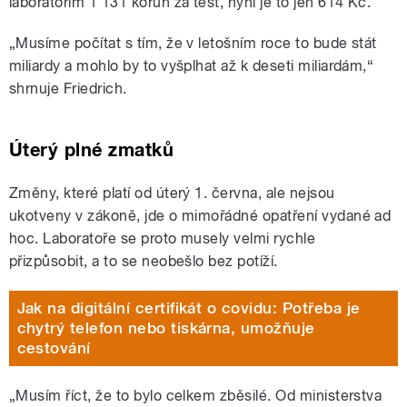
laboratořím 1 131 korun za test, nyní je to jen 614 Kč.
„Musíme počítat s tím, že v letošním roce to bude stát
miliardy a mohlo by to vyšplhat až k deseti miliardám,“
shrnuje Friedrich.
Úterý plné zmatků
Změny, které platí od úterý 1. června, ale nejsou
ukotveny v zákoně, jde o mimořádné opatření vydané ad
hoc. Laboratoře se proto musely velmi rychle
přizpůsobit, a to se neobešlo bez potíží.
Jak na digitální certifikát o covidu: Potřeba je
chytrý telefon nebo tiskárna, umožňuje
cestování
„Musím říct, že to bylo celkem zběsilé. Od ministerstva