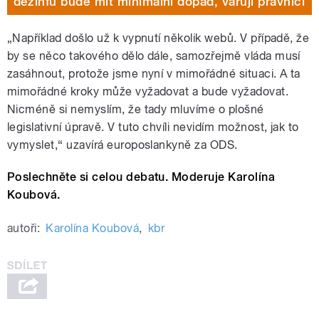
dezinfu bude mít minimální dopad, varují právníci
„Například došlo už k vypnutí několik webů. V případě, že
by se něco takového dělo dále, samozřejmě vláda musí
zasáhnout, protože jsme nyní v mimořádné situaci. A ta
mimořádné kroky může vyžadovat a bude vyžadovat.
Nicméně si nemyslím, že tady mluvíme o plošné
legislativní úpravě. V tuto chvíli nevidím možnost, jak to
vymyslet,“ uzavírá europoslankyně za ODS.
Poslechněte si celou debatu. Moderuje Karolína
Koubová.
autoři:
Karolína Koubová
,
kbr