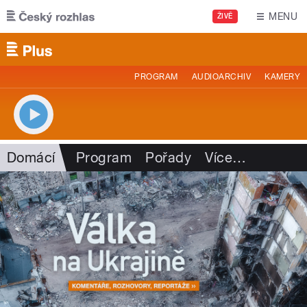
Přejít k hlavnímu obsahu
MENU
ŽIVĚ
PROGRAM
AUDIOARCHIV
KAMERY
Domácí
Program
Pořady
Více
…