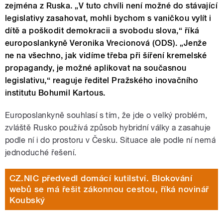
zejména z Ruska. „V tuto chvíli není možné do stávající
legislativy zasahovat, mohli bychom s vaničkou vylít i
dítě a poškodit demokracii a svobodu slova,“ říká
europoslankyně Veronika Vrecionová (ODS). „Jenže
ne na všechno, jak vidíme třeba při šíření kremelské
propagandy, je možné aplikovat na současnou
legislativu,“ reaguje ředitel Pražského inovačního
institutu Bohumil Kartous.
Europoslankyně souhlasí s tím, že jde o velký problém,
zvláště
Rusko používá způsob hybridní války a zasahuje
podle ní i do prostoru v Česku. Situace ale podle ní nemá
jednoduché řešení.
CZ.NIC předvedl domácí kutilství. Blokování
webů se má řešit zákonnou cestou, říká novinář
Koubský