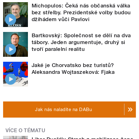
Michopulos: Čeká nás občanská válka
bez střelby. Prezidentské volby budou
džihádem vůči Pavlovi
Bartkovský: Společnost se dělí na dva
tábory. Jeden argumentuje, druhý si
tvoří paralelní realitu
Jaké je Chorvatsko bez turistů?
Aleksandra Wojtaszeková: Fjaka
Jak nás naladíte na DABu
VÍCE O TÉMATU