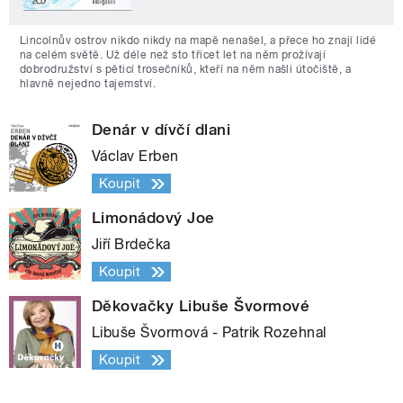
Lincolnův ostrov nikdo nikdy na mapě nenašel, a přece ho znají lidé
na celém světě. Už déle než sto třicet let na něm prožívají
dobrodružství s pěticí trosečníků, kteří na něm našli útočiště, a
hlavně nejedno tajemství.
Denár v dívčí dlani
Václav Erben
Koupit
Limonádový Joe
Jiří Brdečka
Koupit
Děkovačky Libuše Švormové
Libuše Švormová - Patrik Rozehnal
Koupit