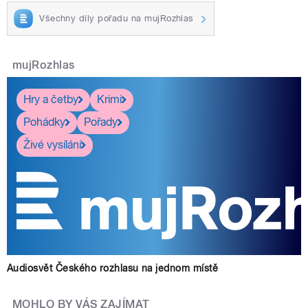
Všechny díly pořadu na mujRozhlas
mujRozhlas
Hry a četby
Krimi
Pohádky
Pořady
Živé vysílání
Audiosvět Českého rozhlasu na jednom místě
MOHLO BY VÁS ZAJÍMAT