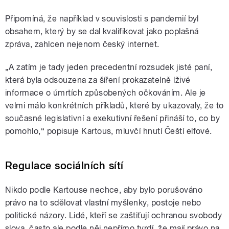
Připomíná, že například v souvislosti s pandemií byl
obsahem, který by se dal kvalifikovat jako poplašná
zpráva, zahlcen nejenom český internet.
„A zatím je tady jeden precedentní rozsudek jisté paní,
která byla odsouzena za šíření prokazatelně lživé
informace o úmrtích způsobených očkováním. Ale je
velmi málo konkrétních příkladů, které by ukazovaly, že to
současné legislativní a exekutivní řešení přináší to, co by
pomohlo,“ popisuje Kartous, mluvčí hnutí Čeští elfové.
Regulace sociálních sítí
Nikdo podle Kartouse nechce, aby bylo porušováno
právo na to sdělovat vlastní myšlenky, postoje nebo
politické názory. Lidé, kteří se zaštiťují ochranou svobody
slova, často ale podle něj nepřímo tvrdí, že mají právo na