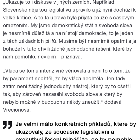
„Ukazuje to i diskuse v jiných zemích. Například
Slovensko nějakou legislativu upravilo a již nyní dochází k
velké kritice. A to ta úprava byla přijata pouze s časovým
omezením. My jsme demokratický stát a svoboda slova
je nesmírně důležitá a na ní stojí demokracie, to je jeden
z těch základních pilířů. Musíme být nesmírně opatrní a já
bohužel v tuto chvíli žádné jednoduché řešení, které by
nám pomohlo, nevidím,“ přiznává.
„Vláda se tomu intenzivně věnovala a není to o tom, že
by parlament nechtěl, že by vláda nechtěla. Jen tady
zatím není žádný jednoduchý nástroj, který by to ošetřil
tak, aby zároveň nezasáhl svobodu slova a který by
nebylo možné v budoucnu někdy zneužít,“ dodává
Vrecionová.
Je velmi málo konkrétních příkladů, které by
ukazovaly, že současné legislativní a
exekutivní řešení přináší to, co by pomohlo.