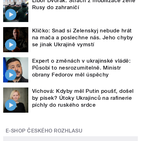
Libor Dvořák: Strach z mobilizace žene
Rusy do zahraničí
Kličko: Snad si Zelenskyj nebude hrát
na mača a poslechne nás. Jeho chyby
se jinak Ukrajině vymstí
Expert o změnách v ukrajinské vládě:
Působí to nesrozumitelně. Ministr
obrany Fedorov měl úspěchy
Víchová: Kdyby měl Putin poušť, došel
by písek? Útoky Ukrajinců na rafinerie
píchly do ruského srdce
E-SHOP ČESKÉHO ROZHLASU