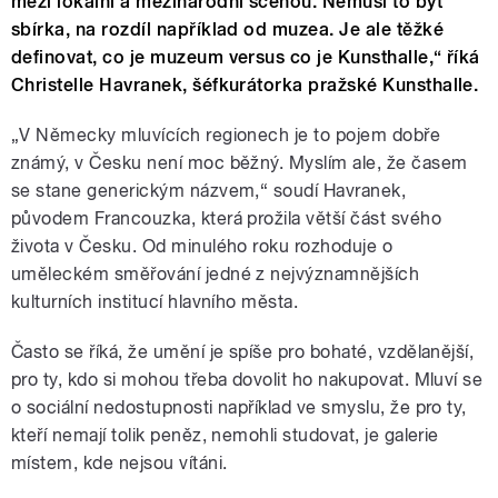
mezi lokální a mezinárodní scénou. Nemusí to být
sbírka, na rozdíl například od muzea. Je ale těžké
definovat, co je muzeum versus co je Kunsthalle,“ říká
Christelle Havranek, šéfkurátorka pražské Kunsthalle.
„V Německy mluvících regionech je to pojem dobře
známý, v Česku není moc běžný. Myslím ale, že časem
se stane generickým názvem,“ soudí Havranek,
původem Francouzka, která prožila větší část svého
života v Česku. Od minulého roku rozhoduje o
uměleckém směřování jedné z nejvýznamnějších
kulturních institucí hlavního města.
Často se říká, že umění je spíše pro bohaté, vzdělanější,
pro ty, kdo si mohou třeba dovolit ho nakupovat. Mluví se
o sociální nedostupnosti například ve smyslu, že pro ty,
kteří nemají tolik peněz, nemohli studovat, je galerie
místem, kde nejsou vítáni.