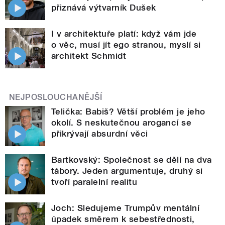
přiznává výtvarník Dušek
I v architektuře platí: když vám jde
o věc, musí jít ego stranou, myslí si
architekt Schmidt
NEJPOSLOUCHANĚJŠÍ
Telička: Babiš? Větší problém je jeho
okolí. S neskutečnou arogancí se
přikrývají absurdní věci
Bartkovský: Společnost se dělí na dva
tábory. Jeden argumentuje, druhý si
tvoří paralelní realitu
Joch: Sledujeme Trumpův mentální
úpadek směrem k sebestřednosti,