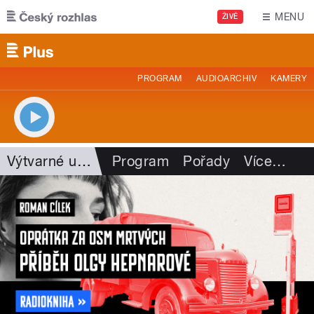
Přejít k hlavnímu obsahu
MENU
ŽIVĚ
PROGRAM
AUDIOARCHIV
KAMERY
Výtvarné umění
Program
Pořady
Více
…