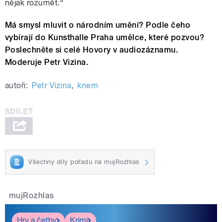
nějak rozumět.“
Má smysl mluvit o národním umění? Podle čeho
vybírají do Kunsthalle Praha umělce, které pozvou?
Poslechněte si celé Hovory v audiozáznamu.
Moderuje Petr Vizina.
autoři:
Petr Vizina
,
knem
Všechny díly pořadu na mujRozhlas
mujRozhlas
Hry a četby
Krimi