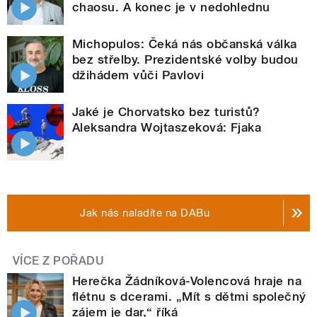
chaosu. A konec je v nedohlednu
Michopulos: Čeká nás občanská válka
bez střelby. Prezidentské volby budou
džihádem vůči Pavlovi
Jaké je Chorvatsko bez turistů?
Aleksandra Wojtaszeková: Fjaka
Jak nás naladíte na DABu
VÍCE Z POŘADU
Herečka Žádníková-Volencová hraje na
flétnu s dcerami. „Mít s dětmi společný
zájem je dar,“ říká