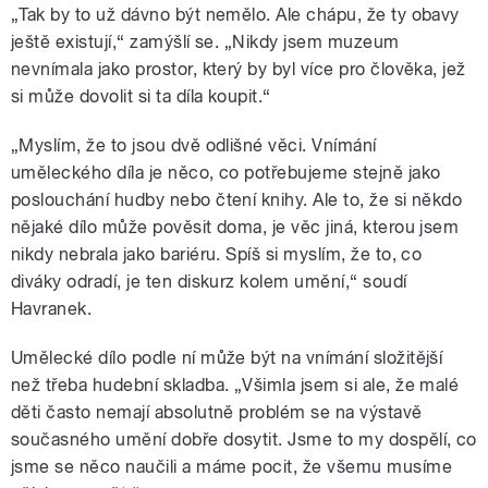
„Tak by to už dávno být nemělo. Ale chápu, že ty obavy
ještě existují,“ zamýšlí se. „Nikdy jsem muzeum
nevnímala jako prostor, který by byl více pro člověka, jež
si může dovolit si ta díla koupit.“
„Myslím, že to jsou dvě odlišné věci. Vnímání
uměleckého díla je něco, co potřebujeme stejně jako
poslouchání hudby nebo čtení knihy. Ale to, že si někdo
nějaké dílo může pověsit doma, je věc jiná, kterou jsem
nikdy nebrala jako bariéru. Spíš si myslím, že to, co
diváky odradí, je ten diskurz kolem umění,“ soudí
Havranek.
Umělecké dílo podle ní může být na vnímání složitější
než třeba hudební skladba. „Všimla jsem si ale, že malé
děti často nemají absolutně problém se na výstavě
současného umění dobře dosytit. Jsme to my dospělí, co
jsme se něco naučili a máme pocit, že všemu musíme