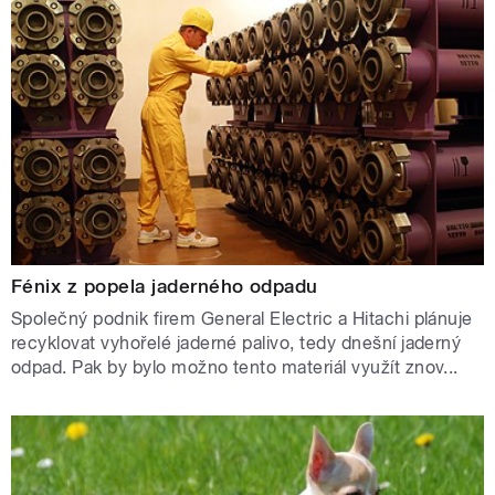
Fénix z popela jaderného odpadu
Společný podnik firem General Electric a Hitachi plánuje
recyklovat vyhořelé jaderné palivo, tedy dnešní jaderný
odpad. Pak by bylo možno tento materiál využít znov...