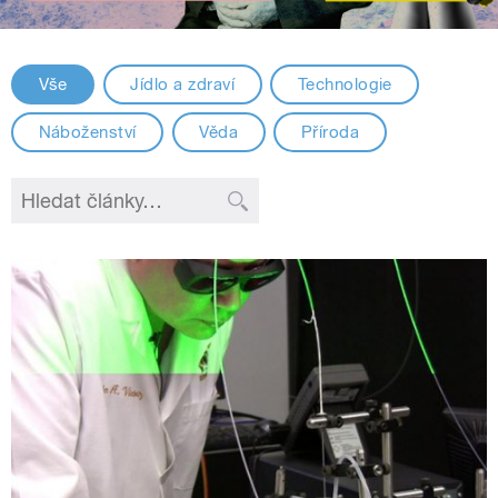
Vše
Jídlo a zdraví
Technologie
Náboženství
Věda
Příroda