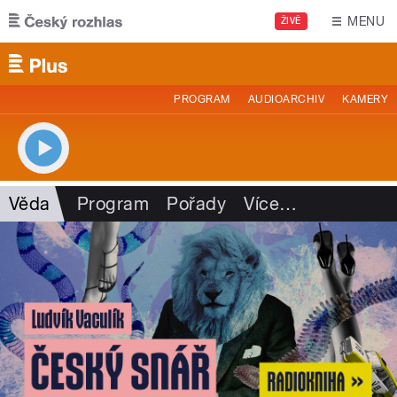
Přejít k hlavnímu obsahu
MENU
ŽIVĚ
PROGRAM
AUDIOARCHIV
KAMERY
Věda
Program
Pořady
Více
…