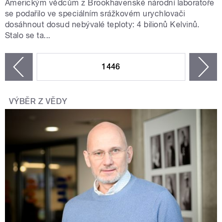
Americkým vědcům z Brookhavenské národní laboratoře
se podařilo ve speciálním srážkovém urychlovači
dosáhnout dosud nebývalé teploty: 4 bilionů Kelvinů.
Stalo se ta...
STRÁNKY
1446
n
zí
VÝBĚR Z VĚDY