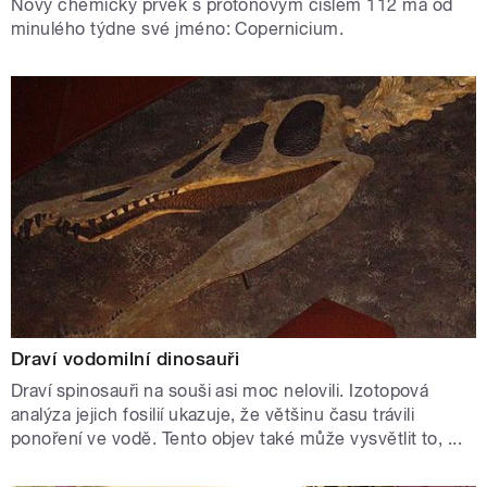
Nový chemický prvek s protonovým číslem 112 má od
minulého týdne své jméno: Copernicium.
Draví vodomilní dinosauři
Draví spinosauři na souši asi moc nelovili. Izotopová
analýza jejich fosilií ukazuje, že většinu času trávili
ponoření ve vodě. Tento objev také může vysvětlit to, ...