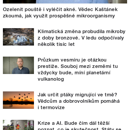
Ozelenit pouště i vyléčit akné. Vědec Kaštánek
zkoumá, jak využít prospěšné mikroorganismy
Klimatická změna probudila mikroby
z doby bronzové. V ledu odpočívaly
několik tisíc let
Průzkum vesmíru je otázkou
prestiže. Souboj mezi zeměmi tu
vždycky bude, míní planetární
vulkanolog
Jak určit ptáky migrující ve tmě?
Vědcům a dobrovolníkům pomáhá
i termovize
Krize a AI. Bude čím dál těžší
poznat, co je skutečnost. Státy se