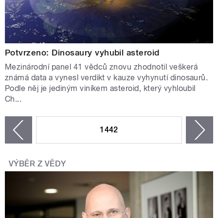
Potvrzeno: Dinosaury vyhubil asteroid
Mezinárodní panel 41 vědců znovu zhodnotil veškerá
známá data a vynesl verdikt v kauze vyhynutí dinosaurů.
Podle něj je jediným viníkem asteroid, který vyhloubil
Ch...
STRÁNKY
1442
n
zí
VÝBĚR Z VĚDY