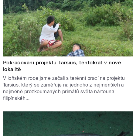
Pokračování projektu Tarsius, tentokrát v nové
lokalitě
V loňském roce jsme začali s terénní prací na projektu
Tarsius, který se zaměřuje na jednoho z nejmenších a
nejméně prozkoumaných primátů světa nártouna
filipínskéh...