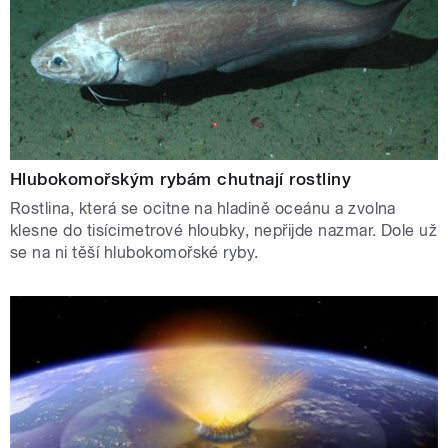
Hlubokomořským rybám chutnají rostliny
Rostlina, která se ocitne na hladině oceánu a zvolna
klesne do tisícimetrové hloubky, nepřijde nazmar. Dole už
se na ni těší hlubokomořské ryby.