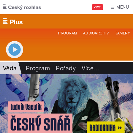
Přejít k hlavnímu obsahu
MENU
ŽIVĚ
PROGRAM
AUDIOARCHIV
KAMERY
Věda
Program
Pořady
Více
…