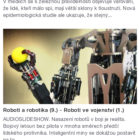
V médiích se s železnou pravidelností objevuje varování,
že lidé, kteří málo spí, mají větší sklony k tloustnutí. Nová
epidemiologická studie ale ukazuje, že stejný...
Roboti a robotika (9.) - Roboti ve vojenství (1.)
AUDIOSLIDESHOW. Nasazení robotů v boji je realita.
Bojový letoun bez pilota v mnoha směrech předčí
lidského protivníka. Inteligentní miny se dokážou postavit
na to ...