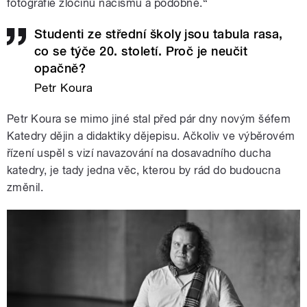
fotografie zločinů nacismu a podobně.“
Studenti ze střední školy jsou tabula rasa,
co se týče 20. století. Proč je neučit
opačně?
Petr Koura
Petr Koura se mimo jiné stal před pár dny novým šéfem
Katedry dějin a didaktiky dějepisu. Ačkoliv ve výběrovém
řízení uspěl s vizí navazování na dosavadního ducha
katedry, je tady jedna věc, kterou by rád do budoucna
změnil.