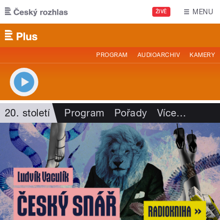
Přejít k hlavnímu obsahu
MENU
ŽIVĚ
PROGRAM
AUDIOARCHIV
KAMERY
20. století
Program
Pořady
Více
…