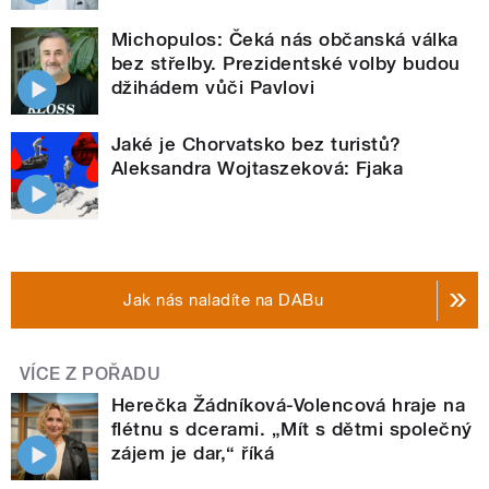
Michopulos: Čeká nás občanská válka
bez střelby. Prezidentské volby budou
džihádem vůči Pavlovi
Jaké je Chorvatsko bez turistů?
Aleksandra Wojtaszeková: Fjaka
Jak nás naladíte na DABu
VÍCE Z POŘADU
Herečka Žádníková-Volencová hraje na
flétnu s dcerami. „Mít s dětmi společný
zájem je dar,“ říká