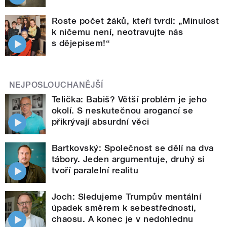
Roste počet žáků, kteří tvrdí: „Minulost
k ničemu není, neotravujte nás
s dějepisem!“
NEJPOSLOUCHANĚJŠÍ
Telička: Babiš? Větší problém je jeho
okolí. S neskutečnou arogancí se
přikrývají absurdní věci
Bartkovský: Společnost se dělí na dva
tábory. Jeden argumentuje, druhý si
tvoří paralelní realitu
Joch: Sledujeme Trumpův mentální
úpadek směrem k sebestřednosti,
chaosu. A konec je v nedohlednu