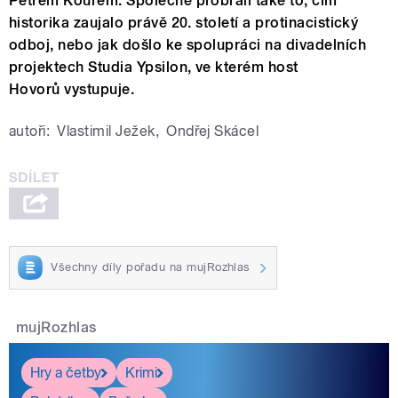
Petrem Kourem. Společně probrali také to, čím
historika zaujalo právě 20. století a protinacistický
odboj, nebo jak došlo ke spolupráci na divadelních
projektech Studia Ypsilon, ve kterém host
Hovorů vystupuje.
autoři:
Vlastimil Ježek
,
Ondřej Skácel
Všechny díly pořadu na mujRozhlas
mujRozhlas
Hry a četby
Krimi