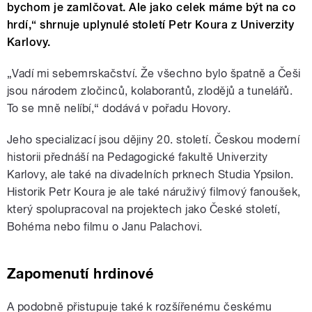
bychom je zamlčovat. Ale jako celek máme být na co
hrdí,“ shrnuje uplynulé století Petr Koura z Univerzity
Karlovy.
„Vadí mi sebemrskačství. Že všechno bylo špatně a Češi
jsou národem zločinců, kolaborantů, zlodějů a tunelářů.
To se mně nelíbí,“ dodává v pořadu Hovory.
Jeho specializací jsou dějiny 20. století. Českou moderní
historii přednáší na Pedagogické fakultě Univerzity
Karlovy, ale také na divadelních prknech Studia Ypsilon.
Historik Petr Koura je ale také náruživý filmový fanoušek,
který spolupracoval na projektech jako České století,
Bohéma nebo filmu o Janu Palachovi.
Zapomenutí hrdinové
A podobně přistupuje také k rozšířenému českému