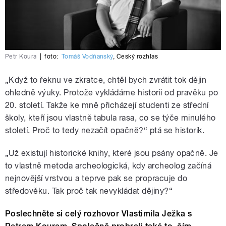
Petr Koura
|
foto:
Tomáš Vodňanský
,
Český rozhlas
„Když to řeknu ve zkratce, chtěl bych zvrátit tok dějin
ohledně výuky. Protože vykládáme historii od pravěku po
20. století. Takže ke mně přicházejí studenti ze střední
školy, kteří jsou vlastně tabula rasa, co se týče minulého
století. Proč to tedy nezačít opačně?“ ptá se historik.
„Už existují historické knihy, které jsou psány opačně. Je
to vlastně metoda archeologická, kdy archeolog začíná
nejnovější vrstvou a teprve pak se propracuje do
středověku. Tak proč tak nevykládat dějiny?“
Poslechněte si celý rozhovor Vlastimila Ježka s