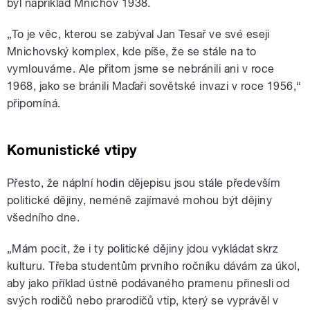
byl například Mnichov 1938.
„To je věc, kterou se zabýval Jan Tesař ve své eseji
Mnichovský komplex, kde píše, že se stále na to
vymlouváme. Ale přitom jsme se nebránili ani v roce
1968, jako se bránili Maďaři sovětské invazi v roce 1956,“
připomíná.
Komunistické vtipy
Přesto, že náplní hodin dějepisu jsou stále především
politické dějiny, neméně zajímavé mohou být dějiny
všedního dne.
„Mám pocit, že i ty politické dějiny jdou vykládat skrz
kulturu. Třeba studentům prvního ročníku dávám za úkol,
aby jako příklad ústně podávaného pramenu přinesli od
svých rodičů nebo prarodičů vtip, který se vyprávěl v