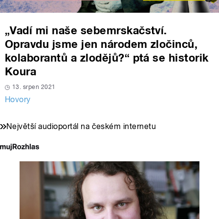
„Vadí mi naše sebemrskačství.
Opravdu jsme jen národem zločinců,
kolaborantů a zlodějů?“ ptá se historik
Koura
13. srpen 2021
Hovory
Největší audioportál na českém internetu