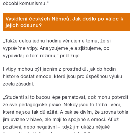
období komunismu.“
Vysídlení českých Němců. Jak došlo po válce k
jejich odsunu?
„Takže celou jednu hodinu věnujeme tomu, že si
vyprávíme vtipy. Analyzujeme je a zjišťujeme, co
vypovídají o tom režimu,“ přibližuje.
I vtipy mohou být jedním z prostředků, jak do hodin
historie dostat emoce, které jsou pro úspěšnou výuku
zcela zásadní.
„Studenti si to budou lépe pamatovat, což mohu potvrdit
ze své pedagogické praxe. Někdy jsou to třeba i věci,
které nejsou tak důležité. A pak se divím, že zrovna tohle
jim uvízne v hlavě, ale mají to spojené s emocí. Ať už
pozitivní, nebo negativní – když jim ukážu nějaké