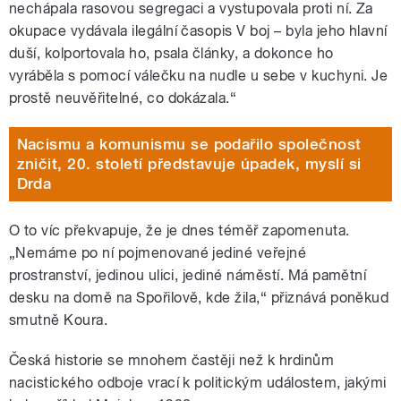
nechápala rasovou segregaci a vystupovala proti ní. Za
okupace vydávala ilegální časopis V boj – byla jeho hlavní
duší, kolportovala ho, psala články, a dokonce ho
vyráběla s pomocí válečku na nudle u sebe v kuchyni. Je
prostě neuvěřitelné, co dokázala.“
Nacismu a komunismu se podařilo společnost
zničit, 20. století představuje úpadek, myslí si
Drda
O to víc překvapuje, že je dnes téměř zapomenuta.
„Nemáme po ní pojmenované jediné veřejné
prostranství, jedinou ulici, jediné náměstí. Má pamětní
desku na domě na Spořilově, kde žila,“ přiznává poněkud
smutně Koura.
Česká historie se mnohem častěji než k hrdinům
nacistického odboje vrací k politickým událostem, jakými