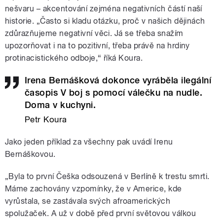
nešvaru – akcentování zejména negativních částí naší
historie. „Často si kladu otázku, proč v našich dějinách
zdůrazňujeme negativní věci. Já se třeba snažím
upozorňovat i na to pozitivní, třeba právě na hrdiny
protinacistického odboje,“ říká Koura.
Irena Bernášková dokonce vyráběla ilegální
časopis V boj s pomocí válečku na nudle.
Doma v kuchyni.
Petr Koura
Jako jeden příklad za všechny pak uvádí Irenu
Bernáškovou.
„Byla to první Češka odsouzená v Berlíně k trestu smrti.
Máme zachovány vzpomínky, že v Americe, kde
vyrůstala, se zastávala svých afroamerických
spolužaček. A už v době před první světovou válkou