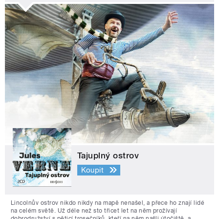
Tajuplný ostrov
Koupit
Lincolnův ostrov nikdo nikdy na mapě nenašel, a přece ho znají lidé
na celém světě. Už déle než sto třicet let na něm prožívají
dobrodružství s pěticí trosečníků, kteří na něm našli útočiště, a