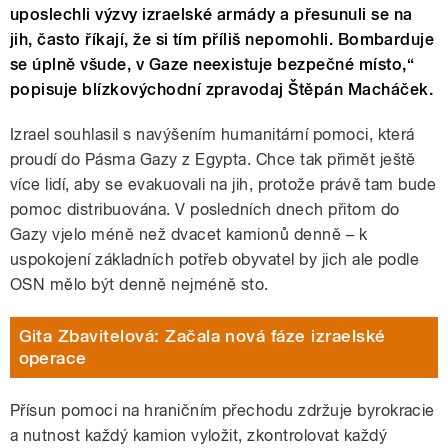
uposlechli výzvy izraelské armády a přesunuli se na
jih, často říkají, že si tím příliš nepomohli. Bombarduje
se úplně všude, v Gaze neexistuje bezpečné místo,“
popisuje blízkovýchodní zpravodaj Štěpán Macháček.
Izrael souhlasil s navýšením humanitární pomoci, která
proudí do Pásma Gazy z Egypta. Chce tak přimět ještě
více lidí, aby se evakuovali na jih, protože právě tam bude
pomoc distribuována. V posledních dnech přitom do
Gazy vjelo méně než dvacet kamionů denně – k
uspokojení základních potřeb obyvatel by jich ale podle
OSN mělo být denně
nejméně sto
.
Gita Zbavitelová: Začala nová fáze izraelské
operace
Přísun pomoci na hraničním přechodu zdržuje byrokracie
a nutnost každý kamion vyložit, zkontrolovat každý