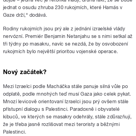
jednat o osudu zhruba 230 rukojmích, které Hamás v
Gaze drží,“ dodává.
Rodiny rukojmích jsou prý ale z jednání izraelské vlády
nervózní. Premiér Benjamin Netanjahu se s nimi setkal až
tři týdny po masakru, navíc se nezdá, že by osvobození
rukojmích bylo největší prioritou vojenské operace.
Nový začátek?
Mezi Izraelci podle Macháčka stále panuje silná vůle po
odplatě, podle mnohých teď musí Gaza jako celek pykat.
Mnozí levicově orientovaní Izraelci jsou prý ovšem stále
přístupní dialogu s Palestinci. Paradoxně i obyvatelé
kibuců, ve kterých se masakry odehrály, stále zdůrazňují,
že je třeba jasně rozlišovat mezi teroristy a běžnými
Palestinci.