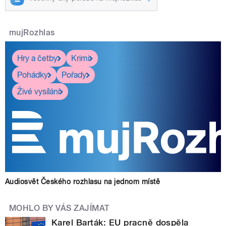
mujRozhlas
Hry a četby
Krimi
Pohádky
Pořady
Živé vysílání
Audiosvět Českého rozhlasu na jednom místě
MOHLO BY VÁS ZAJÍMAT
Karel Barták: EU pracně dospěla