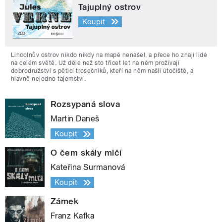
Tajuplný ostrov
Koupit
Lincolnův ostrov nikdo nikdy na mapě nenašel, a přece ho znají lidé
na celém světě. Už déle než sto třicet let na něm prožívají
dobrodružství s pěticí trosečníků, kteří na něm našli útočiště, a
hlavně nejedno tajemství.
Rozsypaná slova
Martin Daneš
Koupit
O čem skály mlčí
Kateřina Surmanová
Koupit
Zámek
Franz Kafka