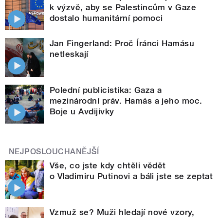
k výzvě, aby se Palestincům v Gaze
dostalo humanitární pomoci
Jan Fingerland: Proč Íránci Hamásu
netleskají
Polední publicistika: Gaza a
mezinárodní práv. Hamás a jeho moc.
Boje u Avdijivky
NEJPOSLOUCHANĚJŠÍ
Vše, co jste kdy chtěli vědět
o Vladimiru Putinovi a báli jste se zeptat
Vzmuž se? Muži hledají nové vzory,