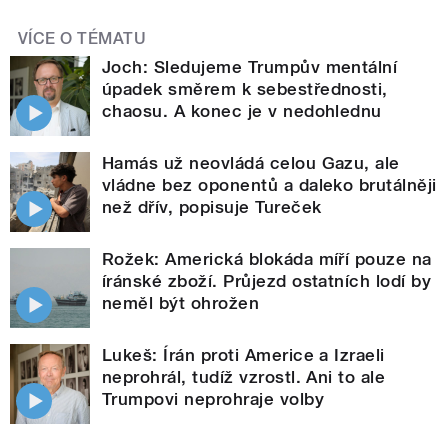
VÍCE O TÉMATU
Joch: Sledujeme Trumpův mentální
úpadek směrem k sebestřednosti,
chaosu. A konec je v nedohlednu
Hamás už neovládá celou Gazu, ale
vládne bez oponentů a daleko brutálněji
než dřív, popisuje Tureček
Rožek: Americká blokáda míří pouze na
íránské zboží. Průjezd ostatních lodí by
neměl být ohrožen
Lukeš: Írán proti Americe a Izraeli
neprohrál, tudíž vzrostl. Ani to ale
Trumpovi neprohraje volby