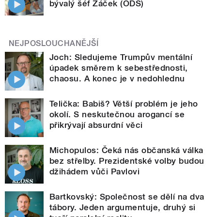
bývalý šéf Žáček (ODS)
NEJPOSLOUCHANĚJŠÍ
Joch: Sledujeme Trumpův mentální
úpadek směrem k sebestřednosti,
chaosu. A konec je v nedohlednu
Telička: Babiš? Větší problém je jeho
okolí. S neskutečnou arogancí se
přikrývají absurdní věci
Michopulos: Čeká nás občanská válka
bez střelby. Prezidentské volby budou
džihádem vůči Pavlovi
Bartkovský: Společnost se dělí na dva
tábory. Jeden argumentuje, druhý si