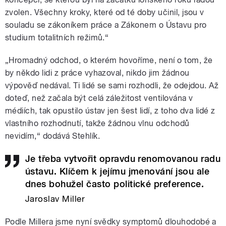
zvolen. Všechny kroky, které od té doby učinil, jsou v
souladu se zákoníkem práce a Zákonem o Ústavu pro
studium totalitních režimů.“
„Hromadný odchod, o kterém hovoříme, není o tom, že
by někdo lidi z práce vyhazoval, nikdo jim žádnou
výpověď nedával. Ti lidé se sami rozhodli, že odejdou. Až
doteď, než začala být celá záležitost ventilována v
médiích, tak opustilo ústav jen šest lidí, z toho dva lidé z
vlastního rozhodnutí, takže žádnou vlnu odchodů
nevidím,“ dodává Stehlík.
Je třeba vytvořit opravdu renomovanou radu
ústavu. Klíčem k jejímu jmenování jsou ale
dnes bohužel často politické preference.
Jaroslav Miller
Podle Millera jsme nyní svědky symptomů dlouhodobé a