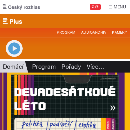
Přejít k hlavnímu obsahu
MENU
ŽIVĚ
PROGRAM
AUDIOARCHIV
KAMERY
Domácí
Program
Pořady
Více
…