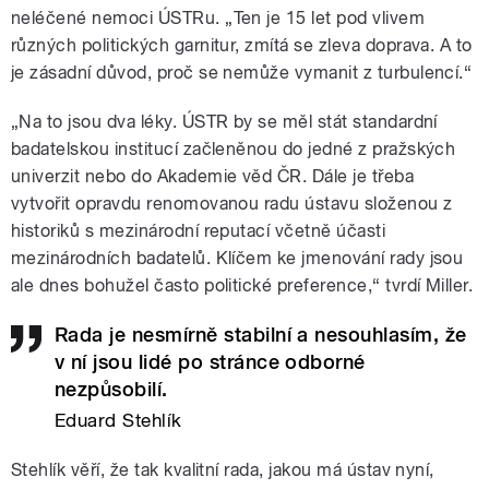
neléčené nemoci ÚSTRu. „Ten je 15 let pod vlivem
různých politických garnitur, zmítá se zleva doprava. A to
je zásadní důvod, proč se nemůže vymanit z turbulencí.“
„Na to jsou dva léky. ÚSTR by se měl stát standardní
badatelskou institucí začleněnou do jedné z pražských
univerzit nebo do Akademie věd ČR. Dále je třeba
vytvořit opravdu renomovanou radu ústavu složenou z
historiků s mezinárodní reputací včetně účasti
mezinárodních badatelů. Klíčem ke jmenování rady jsou
ale dnes bohužel často politické preference,“ tvrdí Miller.
Rada je nesmírně stabilní a nesouhlasím, že
v ní jsou lidé po stránce odborné
nezpůsobilí.
Eduard Stehlík
Stehlík věří, že tak kvalitní rada, jakou má ústav nyní,