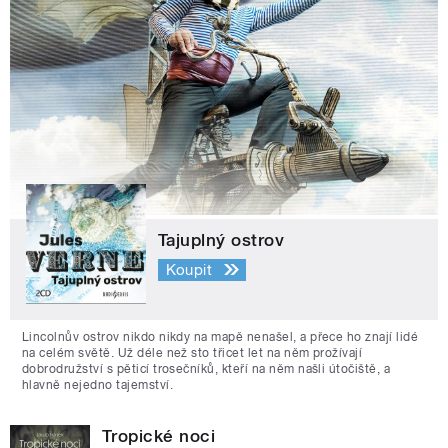
Tajuplný ostrov
Koupit
Lincolnův ostrov nikdo nikdy na mapě nenašel, a přece ho znají lidé
na celém světě. Už déle než sto třicet let na něm prožívají
dobrodružství s pěticí trosečníků, kteří na něm našli útočiště, a
hlavně nejedno tajemství.
Tropické noci