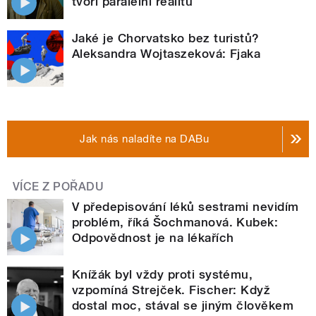
tvoří paralelní realitu
Jaké je Chorvatsko bez turistů?
Aleksandra Wojtaszeková: Fjaka
Jak nás naladíte na DABu
VÍCE Z POŘADU
V předepisování léků sestrami nevidím
problém, říká Šochmanová. Kubek:
Odpovědnost je na lékařích
Knížák byl vždy proti systému,
vzpomíná Strejček. Fischer: Když
dostal moc, stával se jiným člověkem