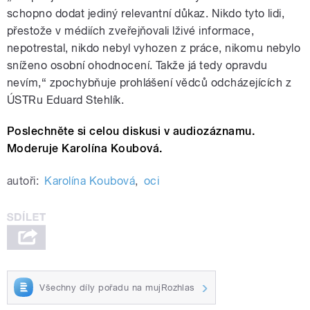
schopno dodat jediný relevantní důkaz. Nikdo tyto lidi,
přestože v médiích zveřejňovali lživé informace,
nepotrestal, nikdo nebyl vyhozen z práce, nikomu nebylo
sníženo osobní ohodnocení. Takže já tedy opravdu
nevím,“ zpochybňuje prohlášení
vědců odcházejících
z
ÚSTRu Eduard Stehlík.
Poslechněte si celou diskusi v audiozáznamu.
Moderuje Karolína Koubová.
autoři:
Karolína Koubová
,
oci
Všechny díly pořadu na mujRozhlas