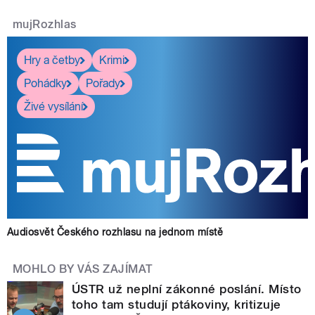
mujRozhlas
Hry a četby
Krimi
Pohádky
Pořady
Živé vysílání
Audiosvět Českého rozhlasu na jednom místě
MOHLO BY VÁS ZAJÍMAT
ÚSTR už neplní zákonné poslání. Místo
toho tam studují ptákoviny, kritizuje