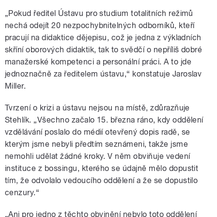
„Pokud ředitel Ústavu pro studium totalitních režimů
nechá odejít 20 nezpochybnitelných odborníků, kteří
pracují na didaktice dějepisu, což je jedna z výkladních
skříní oborových didaktik, tak to svědčí o nepříliš dobré
manažerské kompetenci a personální práci. A to jde
jednoznačně za ředitelem ústavu,“ konstatuje Jaroslav
Miller.
Tvrzení o krizi a ústavu nejsou na místě, zdůrazňuje
Stehlík. „Všechno začalo 15. března ráno, kdy oddělení
vzdělávání poslalo do médií otevřený dopis radě, se
kterým jsme nebyli předtím seznámeni, takže jsme
nemohli udělat žádné kroky. V něm obviňuje vedení
instituce z bossingu, kterého se údajně mělo dopustit
tím, že odvolalo vedoucího oddělení a že se dopustilo
cenzury.“
„Ani pro jedno z těchto obvinění nebylo toto oddělení