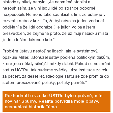
historicky nikdy nebyla. „Je nesmírně stabilní a
nesouhlasím, že v ní jsou lidé po stránce odborné
nezpůsobilí. Nemohu také souhlasit s tím, že ústav je v
rozvratu nebo v krizi. To, že byl odvolán jeden vedoucí
oddělení a že lidé odcházejí, je jejich volba a jsem
přesvědčen, že zejména proto, že už mají nabídku místa
jinde a tuším dokonce kde.“
Problém ústavu nestojí na lidech, ale je systémový,
opakuje Miller. „Bohužel ústav podléhá politickým tlakům,
které jsou někdy silnější, někdy slabší. Pokud se nezmění
status ÚSTRu, tak budeme svědky krize instituce za rok,
za pět let, za deset let. Ideologie státu se zde promítá do
státem prosazované politiky, politiky paměti.“
Rozhodnutí o vzniku ÚSTRu bylo správné, míní
novinář Spurný. Realita potvrdila moje obavy,
nesouhlasí historik Tůma