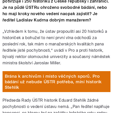
potvrzuje i 250 historiků z České republiky i zahraničí.
Je na půdě ÚSTRu ohroženo svobodné bádání, nebo
ho mají kroky nového vedení naopak zajistit? Je
ředitel Ladislav Kudrna dobrým manažerem?
„Vzhledem k tomu, že ústav propouští asi 20 historiků a
historiček a bohužel to není první vlna odchodů za
poslední rok, tak mám o manažerských kvalitách pana
ředitele jisté pochybnosti,“ uvádí v Pro a proti historik,
bývalý rektor olomoucké univerzity a současný náměstek
ministra školství Jaroslav Miller.
Brána k archivům i místo věčných sporů. Pro
bádání už nebude ÚSTR potřeba, míní historik
Stehlík
Předseda Rady ÚSTR historik Eduard Stehlík žádné
pochybnosti o vedení ústavu nemá. „Pan ředitel naplňuje
koncepci, se kterou byl na začátku loňského roku radou