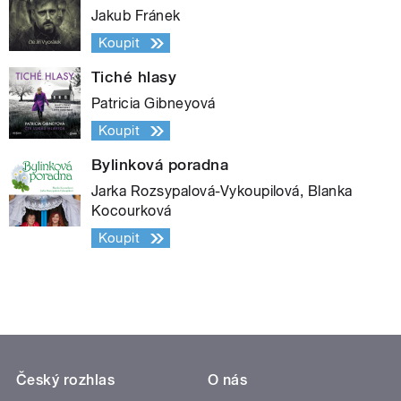
Jakub Fránek
Koupit
Tiché hlasy
Patricia Gibneyová
Koupit
Bylinková poradna
Jarka Rozsypalová-Vykoupilová, Blanka
Kocourková
Koupit
Český rozhlas
O nás