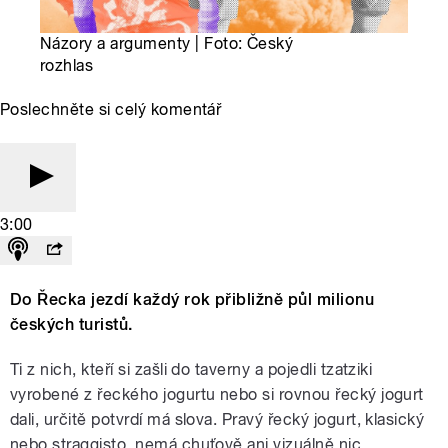
Názory a argumenty | Foto: Český
rozhlas
Poslechněte si celý komentář
3:00
Do Řecka jezdí každý rok přibližně půl milionu
českých turistů.
Ti z nich, kteří si zašli do taverny a pojedli tzatziki
vyrobené z řeckého jogurtu nebo si rovnou řecký jogurt
dali, určitě potvrdí má slova. Pravý řecký jogurt, klasický
nebo straggisto, nemá chuťově ani vizuálně nic