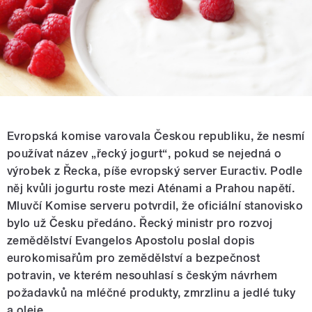
Evropská komise varovala Českou republiku, že nesmí
používat název „řecký jogurt“, pokud se nejedná o
výrobek z Řecka, píše evropský server Euractiv. Podle
něj kvůli jogurtu roste mezi Aténami a Prahou napětí.
Mluvčí Komise serveru potvrdil, že oficiální stanovisko
bylo už Česku předáno. Řecký ministr pro rozvoj
zemědělství Evangelos Apostolu poslal dopis
eurokomisařům pro zemědělství a bezpečnost
potravin, ve kterém nesouhlasí s českým návrhem
požadavků na mléčné produkty, zmrzlinu a jedlé tuky
a oleje.