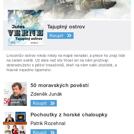
Tajuplný ostrov
Koupit
Lincolnův ostrov nikdo nikdy na mapě nenašel, a přece ho znají lidé
na celém světě. Už déle než sto třicet let na něm prožívají
dobrodružství s pěticí trosečníků, kteří na něm našli útočiště, a
hlavně nejedno tajemství.
50 moravských pověstí
Zdeněk Junák
Koupit
Pochoutky z horské chaloupky
Patrik Rozehnal
Koupit