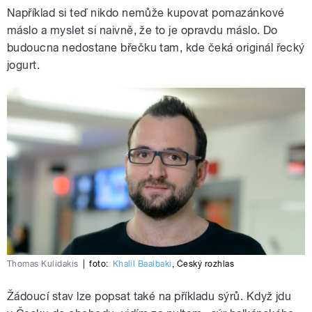
Například si teď nikdo nemůže kupovat pomazánkové
máslo a myslet si naivně, že to je opravdu máslo. Do
budoucna nedostane břečku tam, kde čeká originál řecký
jogurt.
Thomas Kulidakis
|
foto:
Khalil Baalbaki
,
Český rozhlas
Žádoucí stav lze popsat také na příkladu sýrů. Když jdu