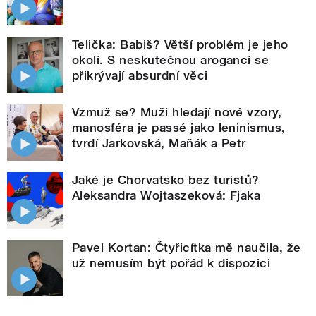
Telička: Babiš? Větší problém je jeho
okolí. S neskutečnou arogancí se
přikrývají absurdní věci
Vzmuž se? Muži hledají nové vzory,
manosféra je passé jako leninismus,
tvrdí Jarkovská, Maňák a Petr
Jaké je Chorvatsko bez turistů?
Aleksandra Wojtaszeková: Fjaka
Pavel Kortan: Čtyřicítka mě naučila, že
už nemusím být pořád k dispozici