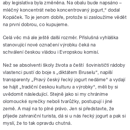
aby legislativa byla změněna. Na obalu bude napsáno –
mléčný koncentrát nebo koncentrovaný jogurt,“ dodal
Kopáček. To je jenom dobře, protože si zasloužíme vědět
na první dobrou, co kupujeme.
Celá věc má ale ještě další rozměr. Příslušná vyhláška
stanovující nové označení výrobku čeká na
schválení českou vládou i Evropskou komisí.
Než se absolventi školy života a čeští šovinističtí rádoby
vlastenci pustí do boje s „diktátem Bruselu“, napíší
transparenty „Pravý český řecký jogurt nedáme“ a vydají
se hájit „tradiční českou kulturu a výrobky“, měli by si
uvědomit následující. Stejně jako si my chráníme
olomoucké syrečky neboli tvarůžky, postupují i jiné
země. A mají na to plné právo. Jen si představte, že
přijede zahraniční turista, dá si u nás řecký jogurt a pak si
myslí, že to tak opravdu chutná.