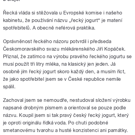
Řecká vláda si stěžovala u Evropské komise i našeho
kabinetu, že používání názvu „řecký jogurt“ je matení
spotřebitelů. A obecně neférová praktika.
Oprávněnost řeckého názoru potvrdil i předseda
Českomoravského svazu mlékárenského Jiří Kopáček.
Přiznal, že zatímco na výrobu pravého řeckého jogurtu se
musí použít tři litry mléka, na klasický jen jeden. Já
osobně jím řecký jogurt skoro každý den, a musím říct,
že jako spotřebitel jsem se v České republice nemile
spálil.
Zachoval jsem se nemoudře, nestudoval složení výrobku
napsané drobným písmem a orientoval se pouze podle
názvu. Koupil jsem si tak pravý český řecký jogurt, který
je oproti originálu řídká voda. Po chuti podobné
smetanovému tvarohu a husté konzistenci ani památky.