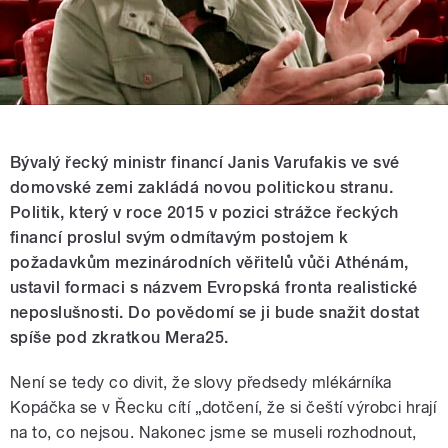
Bývalý řecký ministr financí Janis Varufakis ve své
domovské zemi zakládá novou politickou stranu.
Politik, který v roce 2015 v pozici strážce řeckých
financí proslul svým odmítavým postojem k
požadavkům mezinárodních věřitelů vůči Athénám,
ustavil formaci s názvem Evropská fronta realistické
neposlušnosti. Do povědomí se ji bude snažit dostat
spíše pod zkratkou Mera25.
Není se tedy co divit, že slovy předsedy mlékárníka
Kopáčka se v Řecku cítí „dotčení, že si čeští výrobci hrají
na to, co nejsou. Nakonec jsme se museli rozhodnout,