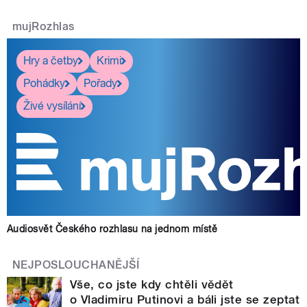
mujRozhlas
Hry a četby
Krimi
Pohádky
Pořady
Živé vysílání
Audiosvět Českého rozhlasu na jednom místě
NEJPOSLOUCHANĚJŠÍ
Vše, co jste kdy chtěli vědět
o Vladimiru Putinovi a báli jste se zeptat