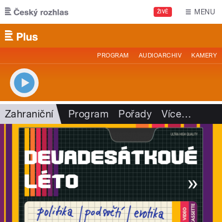
Přejít k hlavnímu obsahu
MENU
ŽIVĚ
PROGRAM
AUDIOARCHIV
KAMERY
Zahraniční
Program
Pořady
Více
…