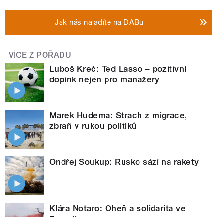
Jak nás naladíte na DABu
VÍCE Z POŘADU
Luboš Kreč: Ted Lasso – pozitivní
dopink nejen pro manažery
Marek Hudema: Strach z migrace,
zbraň v rukou politiků
Ondřej Soukup: Rusko sází na rakety
Klára Notaro: Oheň a solidarita ve