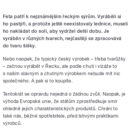
Feta patří k nejznámějším řeckým sýrům. Vyráběli si
ho pastýři, a protože ještě neexistovaly lednice, museli
ho nakládat do soli, aby vydržel delší dobu. Je
vyráběn v různých tvarech, nejčastěji se zpracovává
do tvaru šišky.
Nebo naopak, že typický český výrobek – třeba tvarůžky
– začnou vyrábět v Řecku, ale podle chuti i vizáže to
s naším slavným a chutným výrobkem nebude mít nic
společného. A pak si to koupíte.
Tentokrát se opravdu nejedná o žádnou zvůli. Naopak, je
výhoda Evropské unie, že státům zprostředkuje smír
ohledně jejich charakteristických produktů. Chrání to
také nás, běžné spotřebitele, před lstivými praktikami
výrobců.