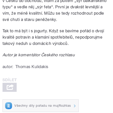
v Česku do obchodu, vidím za pultem „sýr balkánského
typu“ a vedle něj „sýr feta“. První je dvakrát levnější a
vím, že méně kvalitní. Můžu se tedy rozhodnout podle
své chuti a stavu peněženky.
Tak to má být i s jogurty. Když se bavíme pořád o dvojí
kvalitě potravin a klamání spotřebitelů, nepodporujme
takový neduh u domácích výrobců.
Autor je komentátor Českého rozhlasu
autor:
Thomas Kulidakis
Všechny díly pořadu na mujRozhlas