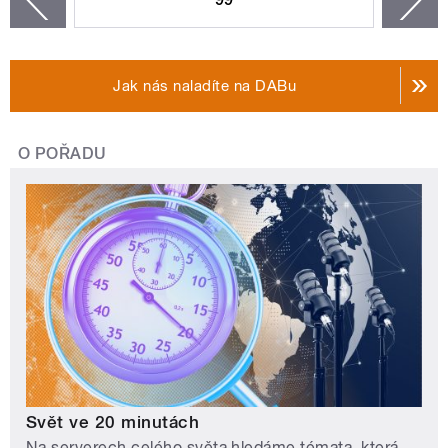
zí
Jak nás naladíte na DABu
O POŘADU
Svět ve 20 minutách
Na serverech celého světa hledáme témata, která