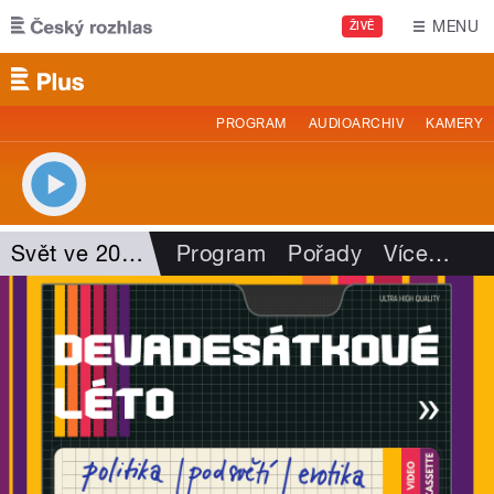
Přejít k hlavnímu obsahu
MENU
ŽIVĚ
PROGRAM
AUDIOARCHIV
KAMERY
Svět ve 20 minutách
Program
Pořady
Více
…