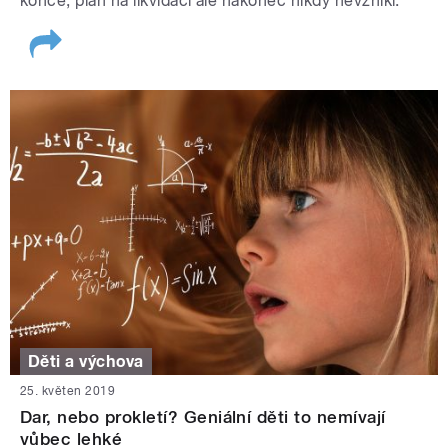
konce, plán na likvidaci ale nakonec nikdy nevznikl.
Děti a výchova
25. květen 2019
Dar, nebo prokletí? Geniální děti to nemívají
vůbec lehké