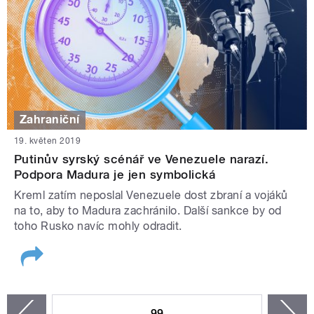
Zahraniční
19. květen 2019
Putinův syrský scénář ve Venezuele narazí.
Podpora Madura je jen symbolická
Kreml zatím neposlal Venezuele dost zbraní a vojáků
na to, aby to Madura zachránilo. Další sankce by od
toho Rusko navíc mohly odradit.
STRÁNKY
99
n