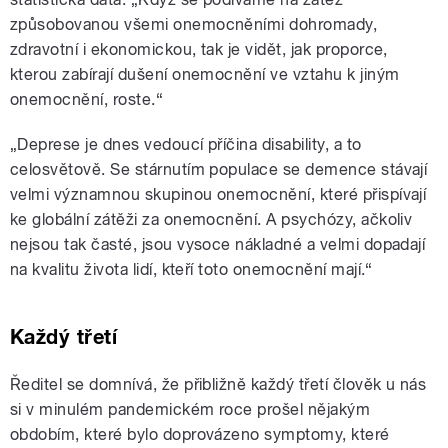
způsobovanou všemi onemocněními dohromady,
zdravotní i ekonomickou, tak je vidět, jak proporce,
kterou zabírají dušení onemocnění ve vztahu k jiným
onemocnění, roste.“
„Deprese je dnes vedoucí příčina disability, a to
celosvětově. Se stárnutím populace se demence stávají
velmi významnou skupinou onemocnění, které přispívají
ke globální zátěži za onemocnění. A psychózy, ačkoliv
nejsou tak časté, jsou vysoce nákladné a velmi dopadají
na kvalitu života lidí, kteří toto onemocnění mají.“
Každý třetí
Ředitel se domnívá, že přibližně každý třetí člověk u nás
si v minulém pandemickém roce prošel nějakým
obdobím, které bylo doprovázeno symptomy, které