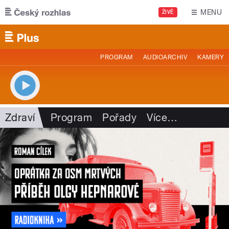
Přejít k hlavnímu obsahu
MENU
ŽIVĚ
PROGRAM
AUDIOARCHIV
KAMERY
Zdraví
Program
Pořady
Více
…