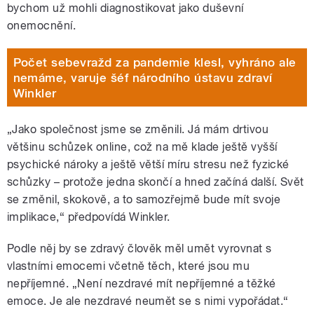
bychom už mohli diagnostikovat jako duševní
onemocnění.
Počet sebevražd za pandemie klesl, vyhráno ale
nemáme, varuje šéf národního ústavu zdraví
Winkler
„Jako společnost jsme se změnili. Já mám drtivou
většinu schůzek online, což na mě klade ještě vyšší
psychické nároky a ještě větší míru stresu než fyzické
schůzky – protože jedna skončí a hned začíná další. Svět
se změnil, skokově, a to samozřejmě bude mít svoje
implikace,“ předpovídá Winkler.
Podle něj by se zdravý člověk měl umět vyrovnat s
vlastními emocemi včetně těch, které jsou mu
nepříjemné. „Není nezdravé mít nepříjemné a těžké
emoce. Je ale nezdravé neumět se s nimi vypořádat.“