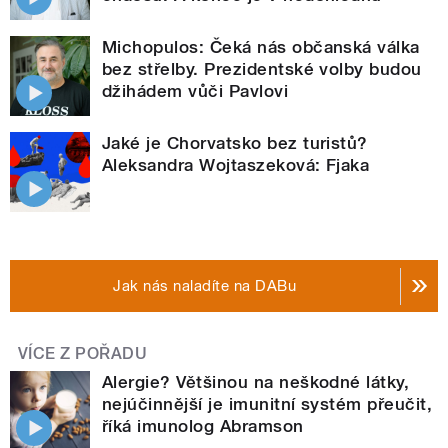
Michopulos: Čeká nás občanská válka
bez střelby. Prezidentské volby budou
džihádem vůči Pavlovi
Jaké je Chorvatsko bez turistů?
Aleksandra Wojtaszeková: Fjaka
Jak nás naladíte na DABu
VÍCE Z POŘADU
Alergie? Většinou na neškodné látky,
nejúčinnější je imunitní systém přeučit,
říká imunolog Abramson