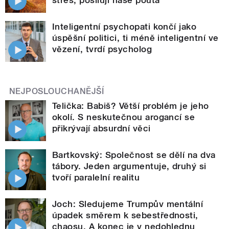
stres, posilují naše pouta
Inteligentní psychopati končí jako
úspěšní politici, ti méně inteligentní ve
vězení, tvrdí psycholog
NEJPOSLOUCHANĚJŠÍ
Telička: Babiš? Větší problém je jeho
okolí. S neskutečnou arogancí se
přikrývají absurdní věci
Bartkovský: Společnost se dělí na dva
tábory. Jeden argumentuje, druhý si
tvoří paralelní realitu
Joch: Sledujeme Trumpův mentální
úpadek směrem k sebestřednosti,
chaosu. A konec je v nedohlednu