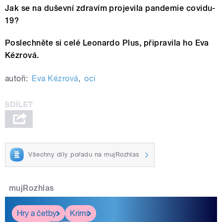
Jak se na duševní zdravím projevila pandemie covidu-
19?
Poslechněte si celé Leonardo Plus, připravila ho Eva
Kézrová.
autoři:
Eva Kézrová
,
oci
Všechny díly pořadu na mujRozhlas
mujRozhlas
Hry a četby
Krimi