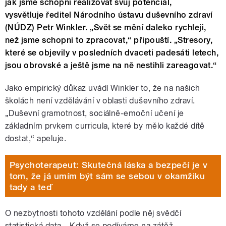
jak jsme schopni realizovat svůj potenciál,
vysvětluje ředitel Národního ústavu duševního zdraví
(NÚDZ) Petr Winkler. „Svět se mění daleko rychleji,
než jsme schopni to zpracovat,“ připouští. „Stresory,
které se objevily v posledních dvaceti padesáti letech,
jsou obrovské a ještě jsme na ně nestihli zareagovat.“
Jako empirický důkaz uvádí Winkler to, že na našich
školách není vzdělávání v oblasti duševního zdraví.
„Duševní gramotnost, sociálně-emoční učení je
základním prvkem curricula, které by mělo každé dítě
dostat,“ apeluje.
Psychoterapeut: Skutečná láska a bezpečí je v
tom, že já umím být sám se sebou v okamžiku
tady a teď
O nezbytnosti tohoto vzdělání podle něj svědčí
statistická data. „Když se podíváme na zátěž