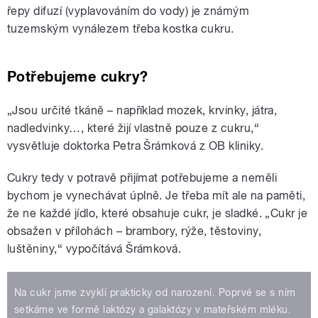
řepy difuzí (vyplavováním do vody) je známým
tuzemským vynálezem třeba kostka cukru.
Potřebujeme cukry?
„Jsou určité tkáně – například mozek, krvinky, játra,
nadledvinky…, které žijí vlastně pouze z cukru,“
vysvětluje doktorka Petra Šrámková z OB kliniky.
Cukry tedy v potravě přijímat potřebujeme a neměli
bychom je vynechávat úplně. Je třeba mít ale na paměti,
že ne každé jídlo, které obsahuje cukr, je sladké. „Cukr je
obsažen v přílohách – brambory, rýže, těstoviny,
luštěniny,“ vypočítává Šrámková.
Na cukr jsme zvyklí prakticky od narození. Poprvé se s ním
setkáme ve formě laktózy a galaktózy v mateřském mléku.