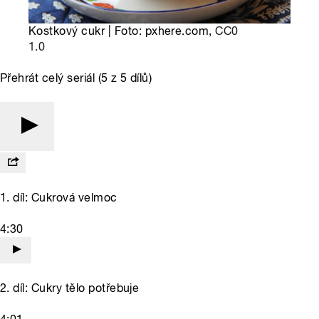
Kostkový cukr | Foto: pxhere.com,
CC0
1.0
Přehrát celý seriál (5 z 5 dílů)
1. díl: Cukrová velmoc
4:30
2. díl: Cukry tělo potřebuje