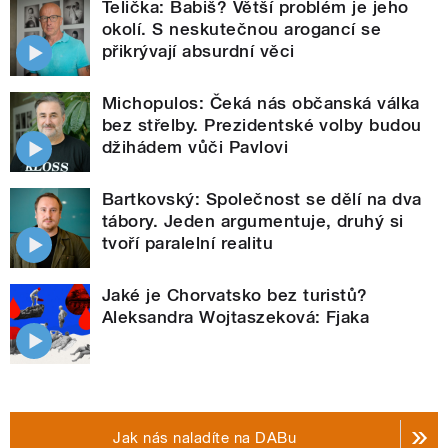
Telička: Babiš? Větší problém je jeho
okolí. S neskutečnou arogancí se
přikrývají absurdní věci
Michopulos: Čeká nás občanská válka
bez střelby. Prezidentské volby budou
džihádem vůči Pavlovi
Bartkovský: Společnost se dělí na dva
tábory. Jeden argumentuje, druhý si
tvoří paralelní realitu
Jaké je Chorvatsko bez turistů?
Aleksandra Wojtaszeková: Fjaka
Jak nás naladíte na DABu