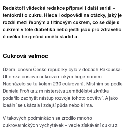
Redaktoři vědecké redakce připravili další seriál –
tentokrát o cukru. Hledali odpovědi na otázky, jaký je
rozdíl mezi řepným a třtinovým cukrem, co se děje s
cukrem v těle diabetika nebo jestli jsou pro zdravého
člověka bezpečná umělá sladidla.
Cukrová velmoc
Území dnešní České republiky bylo v dobách Rakouska-
Uherska doslova cukrovarnickým hegemonem.
Nacházelo se tu kolem 230 cukrovarů. Místním se podle
Daniela Froňka z ministerstva zemědělství zkrátka
podařilo zachytit nástup rozvoje tohoto odvětví. A jako
ideální se ukázala i zdejší půda nebo klima.
V takových podmínkách se zrodilo mnoho
cukrovarnických vychytávek – vedle získávání cukru z