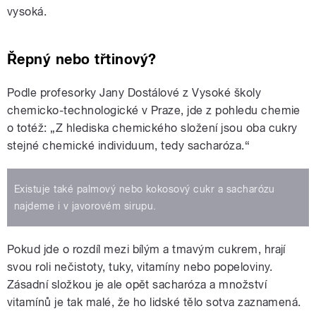
vysoká.
Řepný nebo třtinový?
Podle profesorky Jany Dostálové z Vysoké školy
chemicko-technologické v Praze, jde z pohledu chemie
o totéž: „Z hlediska chemického složení jsou oba cukry
stejné chemické individuum, tedy sacharóza.“
Existuje také palmový nebo kokosový cukr a sacharózu
najdeme i v javorovém sirupu.
Pokud jde o rozdíl mezi bílým a tmavým cukrem, hrají
svou roli nečistoty, tuky, vitamíny nebo popeloviny.
Zásadní složkou je ale opět sacharóza a množství
vitamínů je tak malé, že ho lidské tělo sotva zaznamená.