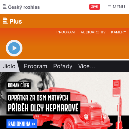
Přejít k hlavnímu obsahu
MENU
ŽIVĚ
PROGRAM
AUDIOARCHIV
KAMERY
Jídlo
Program
Pořady
Více
…