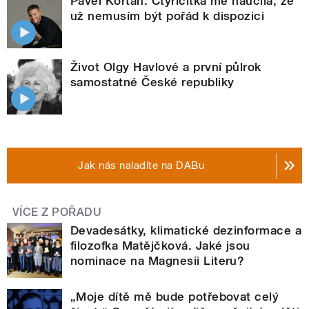
Pavel Kortan: Čtyřicítka mě naučila, že
už nemusím být pořád k dispozici
Život Olgy Havlové a první půlrok
samostatné České republiky
Jak nás naladíte na DABu
VÍCE Z POŘADU
Devadesátky, klimatické dezinformace a
filozofka Matějčková. Jaké jsou
nominace na Magnesii Literu?
„Moje dítě mě bude potřebovat celý