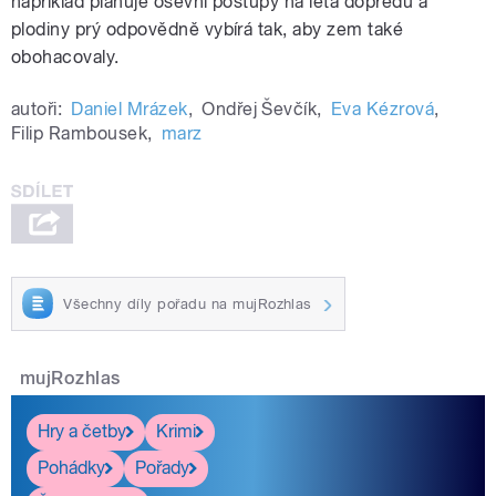
například plánuje osevní postupy na léta dopředu a
plodiny prý odpovědně vybírá tak, aby zem také
obohacovaly.
autoři:
Daniel Mrázek
,
Ondřej Ševčík
,
Eva Kézrová
,
Filip Rambousek
,
marz
Všechny díly pořadu na mujRozhlas
mujRozhlas
Hry a četby
Krimi
Pohádky
Pořady