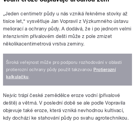
„Jeden centimetr půdy u nás vzniká řekněme stovky až
tisíce let,“ vysvětluje Jan Vopravil z Výzkumného ústavu
meliorací a ochrany půdy. A dodává, že i po jednom velmi
intenzivním přívalovém dešti může z pole zmizet
několikacentimetrová vrstva zeminy.
Široká veřejnost může pro podporu rozhodování v oblasti
protierozní ochrany půdy použít takzvanou
Protierozní
kalkulačku
.
Nejvíc trápí české zemědělce eroze vodní (přívalové
deště) a větrná. V poslední době se ale podle Vopravila
objevuje také eroze, která vzniká nevhodnou kultivací,
kdy dochází ke stahování půdy po svahu agrotechnikou.