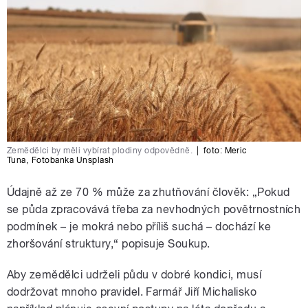
Zemědělci by měli vybírat plodiny odpovědně.
|
foto:
Meric
Tuna
,
Fotobanka Unsplash
Údajně až ze 70 % může za zhutňování člověk: „Pokud
se půda zpracovává třeba za nevhodných povětrnostních
podmínek – je mokrá nebo příliš suchá – dochází ke
zhoršování struktury,“ popisuje Soukup.
Aby zemědělci udrželi půdu v dobré kondici, musí
dodržovat mnoho pravidel. Farmář Jiří Michalisko