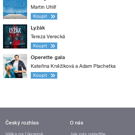
Martin Uhlíř
Koupit
Lyžák
Tereza Verecká
Koupit
Operette gala
Kateřina Kněžíková a Adam Plachetka
Koupit
Český rozhlas
O nás
Válka na Ukrajině
Jak nás naladíte