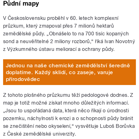
Půdní mapy
V Československu proběhl v 60. letech komplexní
průzkum, který zmapoval přes 7 milionů hektarů
zemědělské půdy. „Obnášelo to na 700 tisíc kopaných
sond a neuvěřitelné 2 miliony rozborů,“ říká Ivan Novotný
z Výzkumného ústavu meliorací a ochrany půdy.
Jednou na naše chemické zemědělství šeredně
doplatíme. Každý sklidí, co zaseje, varuje
přírodovědec
Z tohoto plošného průzkumu těží pedologové dodnes. Z
map je totiž možné získat mnoho důležitých informací.
„Jsou to uspořádaná data, která něco říkají o úrodnosti
pozemku, náchylnosti k erozi a o schopnosti půdy bránit
se znečištění nebo okyselení,
“
vysvětluje Luboš Borůvka
z České zemědělské univerzity.