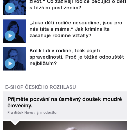
život.“ Co zažívají rodiče pečující o děti
s těžším postižením?
„Jako děti rodiče nesoudíme, jsou pro
nás táta a máma.“ Jak kriminalita
zasahuje rodinné vztahy?
Kolik lidí v rodině, tolik pojetí
spravedlnosti. Proč je těžké odpouštět
nejbližším?
E-SHOP ČESKÉHO ROZHLASU
Přijměte pozvání na úsměvný doušek moudré
člověčiny.
František Novotný, moderátor