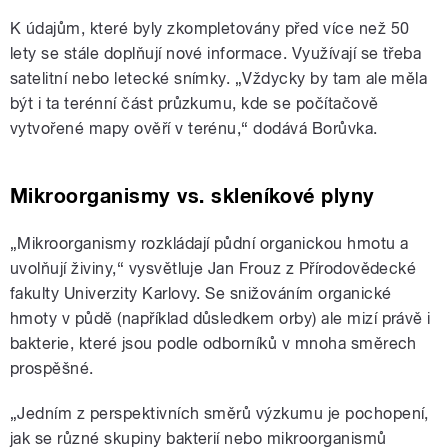
K údajům, které byly zkompletovány před více než 50
lety se stále doplňují nové informace. Využívají se třeba
satelitní nebo letecké snímky. „Vždycky by tam ale měla
být i ta terénní část průzkumu, kde se počítačově
vytvořené mapy ověří v terénu,“ dodává Borůvka.
Mikroorganismy vs. skleníkové plyny
„Mikroorganismy rozkládají půdní organickou hmotu a
uvolňují živiny,“ vysvětluje Jan Frouz z Přírodovědecké
fakulty Univerzity Karlovy. Se snižováním organické
hmoty v půdě (například důsledkem orby) ale mizí právě i
bakterie, které jsou podle odborníků v mnoha směrech
prospěšné
.
„Jedním z perspektivních směrů výzkumu je pochopení,
jak se různé skupiny bakterií nebo mikroorganismů