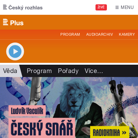
Přejít k hlavnímu obsahu
MENU
ŽIVĚ
PROGRAM
AUDIOARCHIV
KAMERY
Věda
Program
Pořady
Více
…