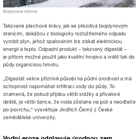
Bioplynová stanice
Takzvané plechové krávy, jak se přezdívá bioplynovým
stanicím, dokážou z biologicky rozložitelného odpadu
vyrobit plyn, jehož spalováním lze získat elektrickou
energii a teplo. Odpadní produkt – takzvaný digestát –
je přitom možné použít jako kvalitní hnojivo a vrátit tak do
půdy organickou hmotu.
„Digestát velice příznivě působí na půdní úrodnost a má
schopnost napomáhat infiltraci vody do půdy. To
znamená, že pokud přijdou větší srážky a přívalové
deště, je větší šance, že voda zůstane na poli a neodteče
po povrchu,“ vysvětluje Jindřich Černý z České
zemědělské univerzity.
Vodní eroze odplavuje úrodnou zem