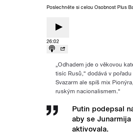
Poslechněte si celou Osobnost Plus B
26:02
„Odhadem jde o věkovou katego
tisíc Rusů,“ dodává v pořad
Svazarm ale spíš mix Pionýr
ruským nacionalismem.“
Putin podepsal ná
aby se Junarmija 
aktivovala.