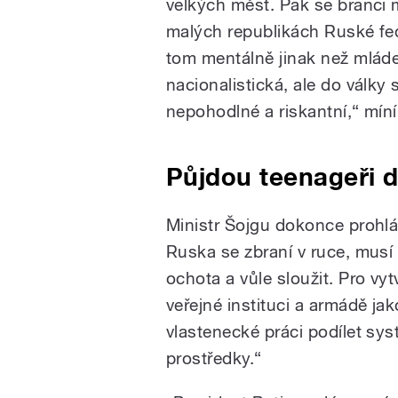
velkých měst. Pak se branci 
malých republikách Ruské fede
tom mentálně jinak než mláde
nacionalistická, ale do války 
nepohodlné a riskantní,“ míní
Půjdou teenageři d
Ministr Šojgu dokonce prohlá
Ruska se zbraní v ruce, musí s
ochota a vůle sloužit. Pro vy
veřejné instituci a armádě ja
vlastenecké práci podílet sys
prostředky.“