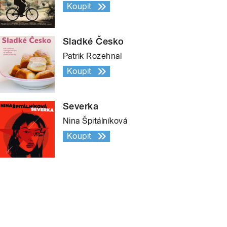
Koupit
Sladké Česko
Patrik Rozehnal
Koupit
Severka
Nina Špitálníková
Koupit