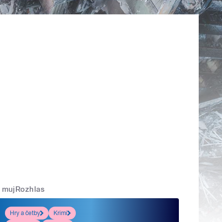
mujRozhlas
Hry a četby
Krimi