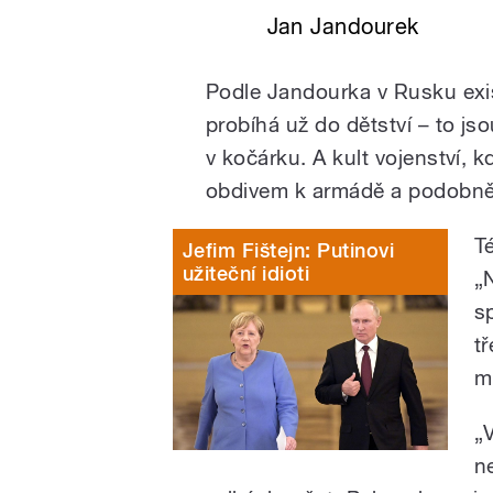
Jan Jandourek
Podle Jandourka v Rusku exist
probíhá už do dětství – to j
v kočárku. A kult vojenství, 
obdivem k armádě a podobně.
T
Jefim Fištejn: Putinovi
užiteční idioti
„
s
t
m
„
n