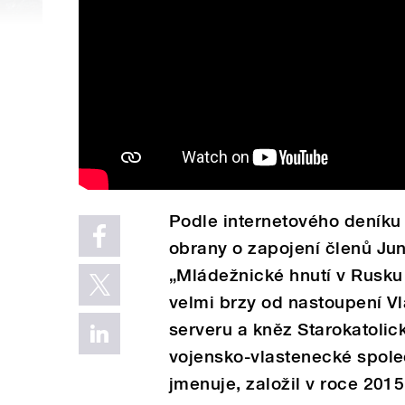
Podle internetového deníku
obrany o zapojení členů Jun
„Mládežnické hnutí v Rusku e
velmi brzy od nastoupení Vl
serveru a kněz Starokatolic
vojensko-vlastenecké společ
jmenuje, založil v roce 201