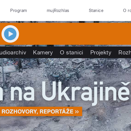
Program
mujRozhlas
Stanice
O r
udioarchiv
Kamery
O stanici
Projekty
Rozh