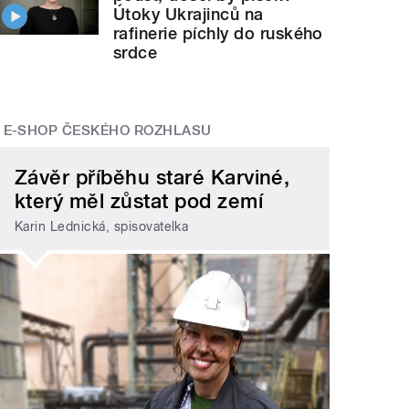
Útoky Ukrajinců na
rafinerie píchly do ruského
srdce
E-SHOP ČESKÉHO ROZHLASU
Závěr příběhu staré Karviné,
který měl zůstat pod zemí
Karin Lednická, spisovatelka