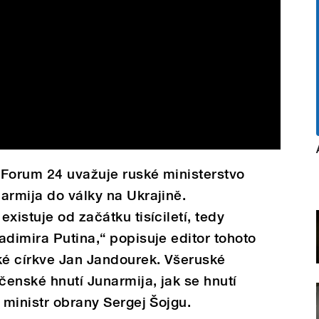
 Forum 24 uvažuje ruské ministerstvo
armija do války na Ukrajině.
xistuje od začátku tisíciletí, tedy
adimira Putina,“ popisuje editor tohoto
ké církve Jan Jandourek. Všeruské
enské hnutí Junarmija, jak se hnutí
5 ministr obrany Sergej Šojgu.