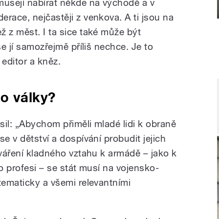
musejí nabírat někde na východě a v
race, nejčastěji z venkova. A ti jsou na
ž z měst. I ta sice také může být
se jí samozřejmě příliš nechce. Je to
 editor a kněz.
o války?
sil: „Abychom přiměli mladé lidi k obraně
e v dětství a dospívání probudit jejich
tváření kladného vztahu k armádě – jako k
ko profesi – se stát musí na vojensko-
tematicky a všemi relevantními