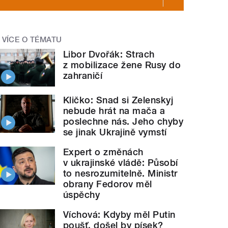
VÍCE O TÉMATU
Libor Dvořák: Strach
z mobilizace žene Rusy do
zahraničí
Kličko: Snad si Zelenskyj
nebude hrát na mača a
poslechne nás. Jeho chyby
se jinak Ukrajině vymstí
Expert o změnách
v ukrajinské vládě: Působí
to nesrozumitelně. Ministr
obrany Fedorov měl
úspěchy
Víchová: Kdyby měl Putin
poušť, došel by písek?