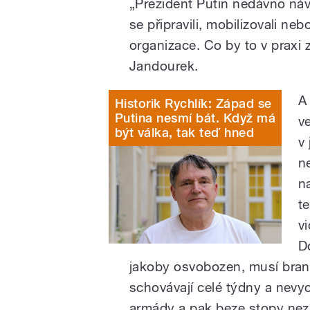
„Prezident Putin nedávno ná
se připravili, mobilizovali neb
organizace. Co by to v praxi
Jandourek.
A
Historik Rychlík: Západ se
Putina nesmí bát. Když má
ve
být válka, tak teď hned
v 
n
n
te
v
D
jakoby osvobozen, musí branc
schovávají celé týdny a nevyc
armády a pak beze stopy nezm