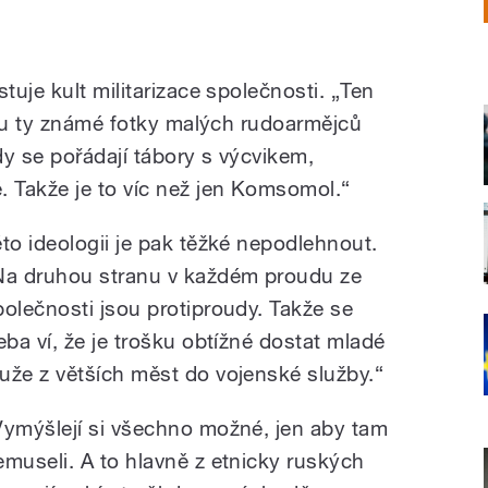
uje kult militarizace společnosti. „Ten
sou ty známé fotky malých rudoarmějců
kdy se pořádají tábory s výcvikem,
 Takže je to víc než jen Komsomol.“
éto ideologii je pak těžké nepodlehnout.
Na druhou stranu v každém proudu ze
polečnosti jsou protiproudy. Takže se
řeba ví, že je trošku obtížné dostat mladé
uže z větších měst do vojenské služby.“
Vymýšlejí si všechno možné, jen aby tam
emuseli. A to hlavně z etnicky ruských