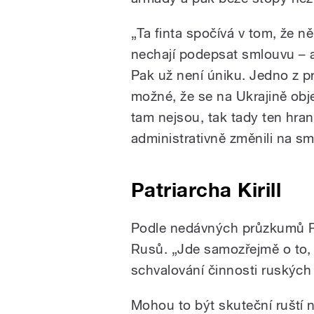
„Ta finta spočívá v tom, že 
nechají podepsat smlouvu – a 
Pak už není úniku. Jedno z prv
možné, že se na Ukrajině objev
tam nejsou, tak tady ten hran
administrativně změnili na sml
Patriarcha Kirill
Podle nedávných průzkumů Pu
Rusů. „Jde samozřejmě o to, 
schvalování činnosti ruských 
Mohou to být skuteční ruští na