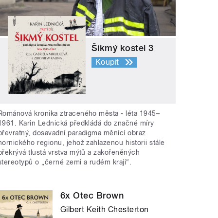
Šikmý kostel 3
Koupit
Románová kronika ztraceného města - léta 1945–
1961. Karin Lednická předkládá do značné míry
převratný, dosavadní paradigma měnící obraz
hornického regionu, jehož zahlazenou historii stále
překrývá tlustá vrstva mýtů a zakořeněných
stereotypů o „černé zemi a rudém kraji“.
6x Otec Brown
Gilbert Keith Chesterton