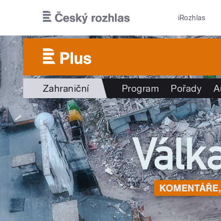
Přejít k hlavnímu obsahu
iRozhlas
Zahraniční
Program
Pořady
A