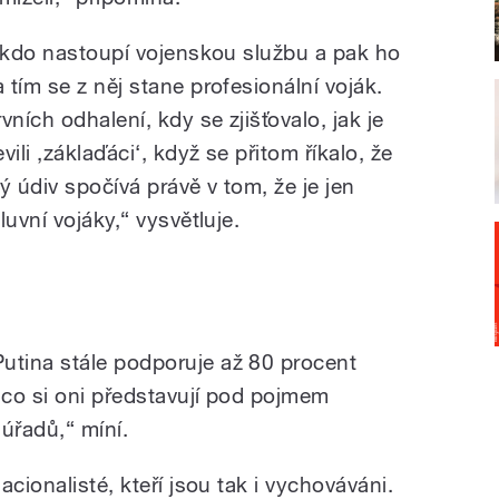
někdo nastoupí vojenskou službu a pak ho
tím se z něj stane profesionální voják.
ních odhalení, kdy se zjišťovalo, jak je
ili ,záklaďáci‘, když se přitom říkalo, že
ý údiv spočívá právě v tom, že je jen
uvní vojáky,“ vysvětluje.
tina stále podporuje až 80 procent
co si oni představují pod pojmem
úřadů,“ míní.
cionalisté, kteří jsou tak i vychováváni.