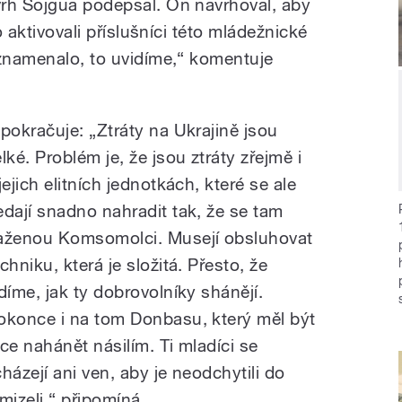
vrh Šojgua podepsal. On navrhoval, aby
o aktivovali příslušníci této mládežnické
 znamenalo, to uvidíme,“ komentuje
 pokračuje: „Ztráty na Ukrajině jsou
lké. Problém je, že jsou ztráty zřejmě i
jejich elitních jednotkách, které se ale
edají snadno nahradit tak, že se tam
aženou Komsomolci. Musejí obsluhovat
chniku, která je složitá. Přesto, že
idíme, jak ty dobrovolníky shánějí.
okonce i na tom Donbasu, který měl být
e nahánět násilím. Ti mladíci se
házejí ani ven, aby je neodchytili do
izeli,“ připomíná.