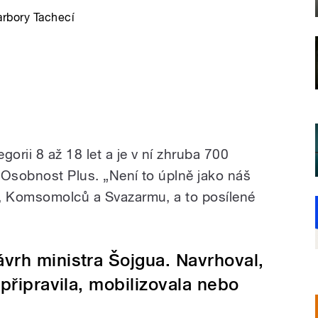
arbory Tachecí
rii 8 až 18 let a je v ní zhruba 700
u Osobnost Plus.
„Není to úplně jako náš
a, Komsomolců a Svazarmu, a to posílené
vrh ministra Šojgua. Navrhoval,
připravila, mobilizovala nebo