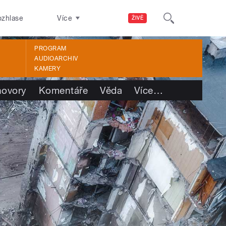
ozhlase
Více
ŽIVĚ
PROGRAM
AUDIOARCHIV
KAMERY
ovory
Komentáře
Věda
Více
…