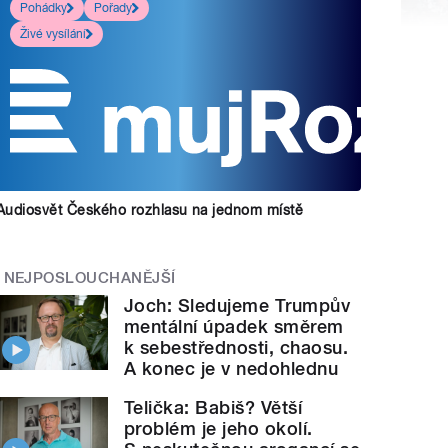
Pohádky
Pořady
Živé vysílání
Audiosvět Českého rozhlasu na jednom místě
NEJPOSLOUCHANĚJŠÍ
Joch: Sledujeme Trumpův
mentální úpadek směrem
k sebestřednosti, chaosu.
A konec je v nedohlednu
Telička: Babiš? Větší
problém je jeho okolí.