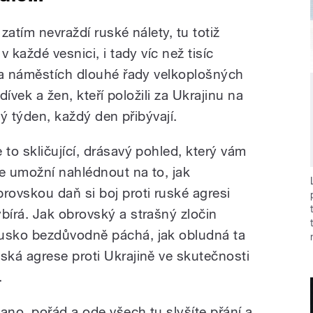
 zatím nevraždí ruské nálety, tu totiž
 každé vesnici, i tady víc než tisíc
na náměstích dlouhé řady velkoplošných
dívek a žen, kteří položili za Ukrajinu na
dý týden, každý den přibývají.
e to skličující, drásavý pohled, který vám
le umožní nahlédnout na to, jak
brovskou daň si boj proti ruské agresi
ybírá. Jak obrovský a strašný zločin
usko bezdůvodně páchá, jak obludná ta
uská agrese proti Ukrajině ve skutečnosti
.
 ano, pořád a ode všech tu slyšíte přání a