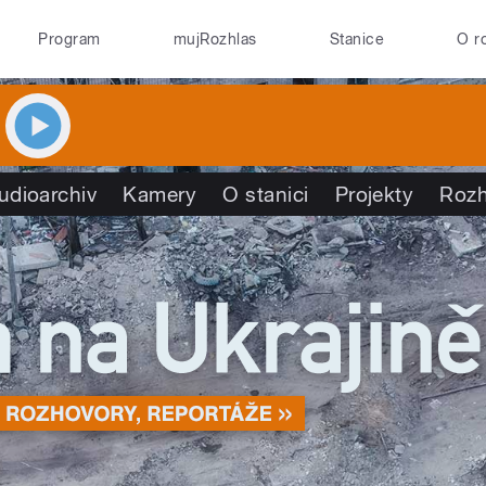
Program
mujRozhlas
Stanice
O r
udioarchiv
Kamery
O stanici
Projekty
Rozh