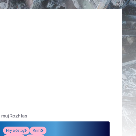
mujRozhlas
Hry a četby
Krimi