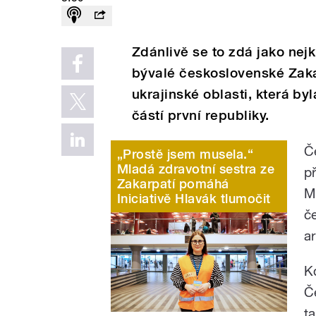
Zdánlivě se to zdá jako nejk
bývalé československé Zaka
ukrajinské oblasti, která by
částí první republiky.
Č
„Prostě jsem musela.“
Mladá zdravotní sestra ze
p
Zakarpatí pomáhá
M
Iniciativě Hlavák tlumočit
č
ar
K
Č
t