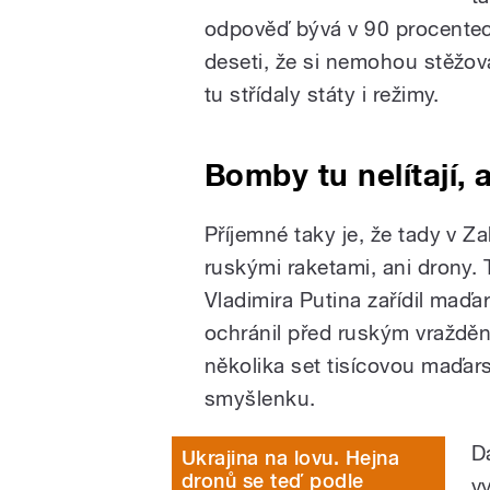
odpověď bývá v 90 procentech
deseti, že si nemohou stěžov
tu střídaly státy i režimy.
Bomby tu nelítají, al
Příjemné taky je, že tady v Z
ruskými raketami, ani drony. 
Vladimira Putina zařídil maďa
ochránil před ruským vraždění
několika set tisícovou maďar
smyšlenku.
D
Ukrajina na lovu. Hejna
dronů se teď podle
v