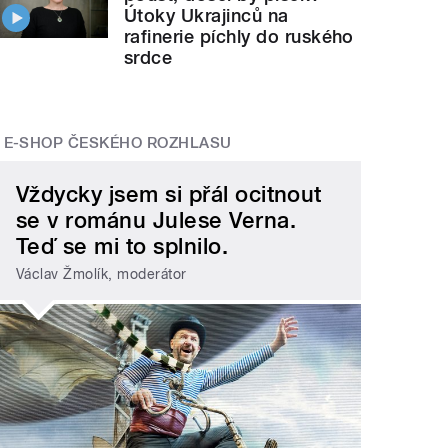
Útoky Ukrajinců na
rafinerie píchly do ruského
srdce
E-SHOP ČESKÉHO ROZHLASU
Vždycky jsem si přál ocitnout
se v románu Julese Verna.
Teď se mi to splnilo.
Václav Žmolík, moderátor