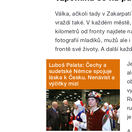
Válka, ačkoli tady v Zakarpatí
vraždí také. V každém městě, v
kilometrů od fronty najdete 
fotografií mladíků, mužů ale i 
frontě své životy. A další kaž
J
Luboš Palata: Čechy a
sudetské Němce spojuje
a
láska k Česku. Nenávist a
o
výčitky mizí
v
R
r
je
A