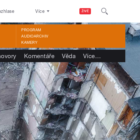
ozhlase
Více
ŽIVĚ
PROGRAM
AUDIOARCHIV
KAMERY
ovory
Komentáře
Věda
Více
…