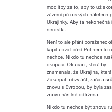
modlitby za to, aby to už skon
zázemí při ruských náletech př
Ukrajinky. Aby ta nekonečná 
nerostla.
Není to ale přání poraženeck
kapitulovat před Putinem tu 
nechce. Nikdo tu nechce rus
okupaci. Okupaci, která by
znamenala, že Ukrajina, která
Zakarpatí obzvlášť, začala sr
znovu s Evropou, by byla zas
znovu násilně odtržena.
Nikdo tu nechce být znovu ru