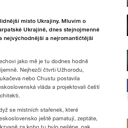
lidnější místo Ukrajiny. Mluvím o
rpatské Ukrajině, dnes stejnojmenné
la nejvýchodnější a nejromantičtější
echovi jako mě je tu dodnes hodně
říjemně. Nejhezčí čtvrti Užhorodu,
ukačeva nebo Chustu postavila
eskoslovenská vláda a projektovali čeští
chitekti.
dyž se místních stařenek, které
eskoslovensko ještě pamatují, zeptáte,
akzvaně za koho tu bylo nejlépe, pak