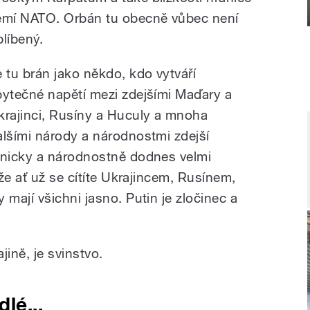
emí NATO. Orbán tu obecně vůbec není
blíbený.
e tu brán jako někdo, kdo vytváří
bytečné napětí mezi zdejšími Maďary a
krajinci, Rusíny a Huculy a mnoha
alšími národy a národnostmi zdejší
tnicky a národnostně dodnes velmi
že ať už se cítíte Ukrajincem, Rusínem,
mají všichni jasno. Putin je zločinec a
jině, je svinstvo.
lé...