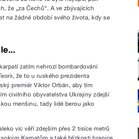
, že „za Čechů“. A ve zbývajících
at na žádné období svého života, kdy se
e...
akarpatí zatím nehrozí bombardování
Teorii, že to u ruského prezidenta
rský premiér Viktor Orbán, aby tím
m civilního obyvatelstva Ukrajiny zdejší
skou menšinu, tady lidé berou jako
aleko víc věří zdejším přes 2 tisíce metrů
ysokým Karpatům a také blízkosti hranice