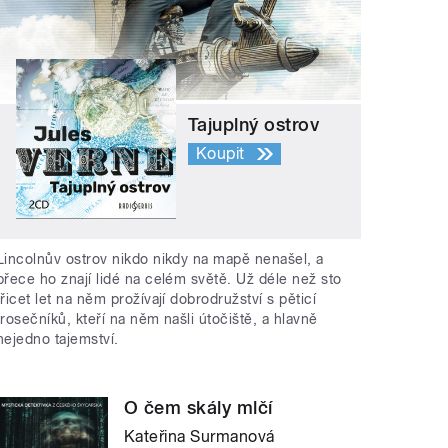
Tajuplný ostrov
Koupit
Lincolnův ostrov nikdo nikdy na mapě nenašel, a
přece ho znají lidé na celém světě. Už déle než sto
třicet let na něm prožívají dobrodružství s pěticí
trosečníků, kteří na něm našli útočiště, a hlavně
nejedno tajemství.
O čem skály mlčí
Kateřina Surmanová