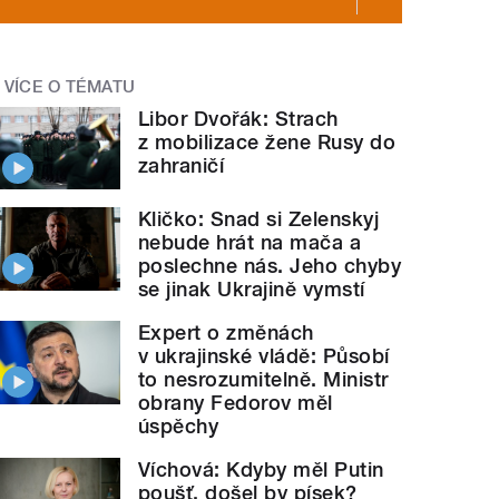
VÍCE O TÉMATU
Libor Dvořák: Strach
z mobilizace žene Rusy do
zahraničí
Kličko: Snad si Zelenskyj
nebude hrát na mača a
poslechne nás. Jeho chyby
se jinak Ukrajině vymstí
Expert o změnách
v ukrajinské vládě: Působí
to nesrozumitelně. Ministr
obrany Fedorov měl
úspěchy
Víchová: Kdyby měl Putin
poušť, došel by písek?