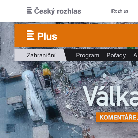
Přejít k hlavnímu obsahu
iRozhlas
Zahraniční
Program
Pořady
A