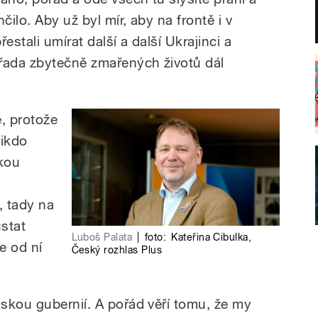
čilo. Aby už byl mír, aby na frontě i v
estali umírat další a další Ukrajinci a
řada zbytečně zmařených životů dál
é, protože
nikdo
kou
, tady na
ůstat
Luboš Palata
|
foto:
Kateřina Cibulka
,
e od ní
Český rozhlas Plus
skou gubernií. A pořád věří tomu, že my