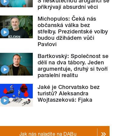
S neskutečnou arogancí se
přikrývají absurdní věci
Michopulos: Čeká nás
občanská válka bez
střelby. Prezidentské volby
budou džihádem vůči
Pavlovi
Bartkovský: Společnost se
dělí na dva tábory. Jeden
argumentuje, druhý si tvoří
paralelní realitu
Jaké je Chorvatsko bez
turistů? Aleksandra
Wojtaszeková: Fjaka
Jak nás naladíte na DABu