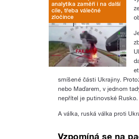
analytika zaměří i na další
z
cíle, třeba válečné
zločince
o
J
z
U
d
e
smíšené části Ukrajiny. Proto
nebo Maďarem, v jednom tady 
nepřítel je putinovské Rusko.
A válka, ruská válka proti Ukra
Vzpomíná se na pad