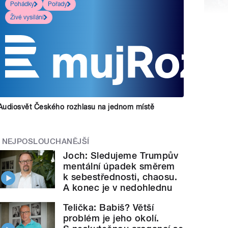
Pohádky
Pořady
Živé vysílání
Audiosvět Českého rozhlasu na jednom místě
NEJPOSLOUCHANĚJŠÍ
Joch: Sledujeme Trumpův
mentální úpadek směrem
k sebestřednosti, chaosu.
A konec je v nedohlednu
Telička: Babiš? Větší
problém je jeho okolí.