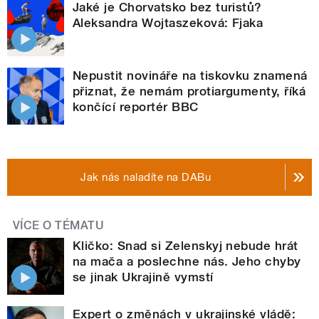
Jaké je Chorvatsko bez turistů?
Aleksandra Wojtaszeková: Fjaka
Nepustit novináře na tiskovku znamená
přiznat, že nemám protiargumenty, říká
končící reportér BBC
Jak nás naladíte na DABu
VÍCE O TÉMATU
Kličko: Snad si Zelenskyj nebude hrát
na mača a poslechne nás. Jeho chyby
se jinak Ukrajině vymstí
Expert o změnách v ukrajinské vládě: