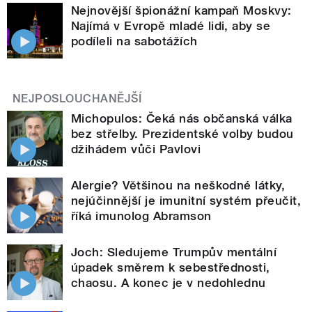
Nejnovější špionážní kampaň Moskvy:
Najímá v Evropě mladé lidi, aby se
podíleli na sabotážích
NEJPOSLOUCHANĚJŠÍ
Michopulos: Čeká nás občanská válka
bez střelby. Prezidentské volby budou
džihádem vůči Pavlovi
Alergie? Většinou na neškodné látky,
nejúčinnější je imunitní systém přeučit,
říká imunolog Abramson
Joch: Sledujeme Trumpův mentální
úpadek směrem k sebestřednosti,
chaosu. A konec je v nedohlednu