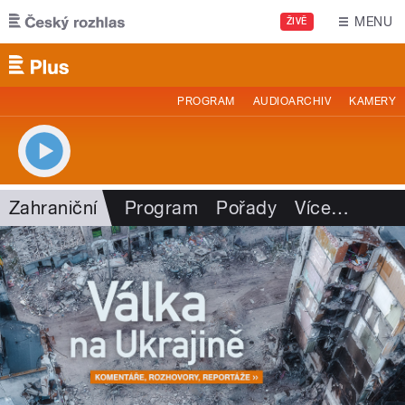
Přejít k hlavnímu obsahu
MENU
ŽIVĚ
PROGRAM
AUDIOARCHIV
KAMERY
Zahraniční
Program
Pořady
Více
…