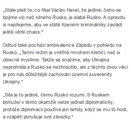
„Stále platí to, co říkal Václav Havel, že jediné, čeho se
bojíme víc než silného Ruska, je slabé Rusko. A opravdu
si nepřejeme, aby ve státě řízeném kriminálníky zavládl
ještě větší chaos.“
Odtud také pochází ambivalence Západu v pohledu na
Rusko. „Tamní režim je vnitřně mnohem křehčí, než si
obecně myslíme. Takže se snažíme, aby Ukrajina
neprohrála a Rusko se nezhroutilo, ale z těchto dvou věcí
je pro nás důležitější zachování územní suverenity
Ukrajiny.“
„Síla je to jediné, čemu Rusko rozumí. S Ruskem
bohužel v tento okamžik nelze jednat diplomaticky,
protože diplomacii používá jen tehdy, když se mu to hodí,
a vzápětí porušuje své závazky.“