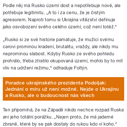
Podle něj má Rusko území dost a nepotřebuje nové, ale
potřebuje legitimitu. „A to i za cenu, že je čistým
agresorem. Naproti tomu si Ukrajina vítězství definuje
jako osvobození svého celého území, což není totéž.“
„Rusko si ze své historie pamatuje, že mužici svému
carovi prominou kradení, brutalitu, vraždy, ale nikdy mu
neprominou slabost. Kdyby Rusko ze svého pohledu
prohrálo, třeba ztratilo okupovaná území, mohlo by to mít
vliv na udržení režimu,“ odhaduje Foltýn.
Poradce ukrajinského prezidenta Podoljak:
Jednání o míru už není možné. Nejde o Ukrajinu
a Rusko, ale o budoucnost nás všech
Ten připomíná, že na Západě nikdo nechce rozpad Ruska
ani jeho totální porážku. „Nejen proto, že má jaderné
zbraně, které by se pak dostaly do rukou kdo ví koho.“