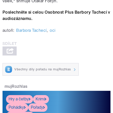
válek,“ shrnuje Otakar Foltýn.
Poslechněte si celou Osobnost Plus Barbory Tachecí v
audiozáznamu.
autoři:
Barbora Tachecí
,
oci
Všechny díly pořadu na mujRozhlas
mujRozhlas
Hry a četby
Krimi
Pohádky
Pořady