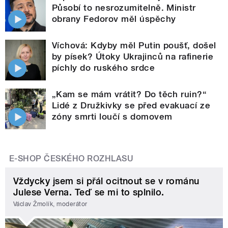
Působí to nesrozumitelně. Ministr
obrany Fedorov měl úspěchy
Víchová: Kdyby měl Putin poušť, došel
by písek? Útoky Ukrajinců na rafinerie
píchly do ruského srdce
„Kam se mám vrátit? Do těch ruin?“
Lidé z Družkivky se před evakuací ze
zóny smrti loučí s domovem
E-SHOP ČESKÉHO ROZHLASU
Vždycky jsem si přál ocitnout se v románu
Julese Verna. Teď se mi to splnilo.
Václav Žmolík, moderátor