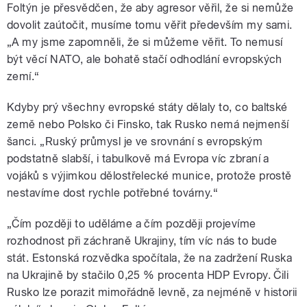
Foltýn je přesvědčen, že aby agresor věřil, že si nemůže
dovolit zaútočit, musíme tomu věřit především my sami.
„A my jsme zapomněli, že si můžeme věřit. To nemusí
být věcí NATO, ale bohatě stačí odhodlání evropských
zemí.“
Kdyby prý všechny evropské státy dělaly to, co baltské
země nebo Polsko či Finsko, tak Rusko nemá nejmenší
šanci. „Ruský průmysl je ve srovnání s evropským
podstatně slabší, i tabulkově má Evropa víc zbraní a
vojáků s výjimkou dělostřelecké munice, protože prostě
nestavíme dost rychle potřebné továrny.“
„Čím později to uděláme a čím později projevíme
rozhodnost při záchraně Ukrajiny, tím víc nás to bude
stát. Estonská rozvědka spočítala, že na zadržení Ruska
na Ukrajině by stačilo 0,25 % procenta HDP Evropy. Čili
Rusko lze porazit mimořádně levně, za nejméně v historii