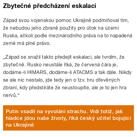
Zbytečné předcházení eskalaci
Západ svou vojenskou pomoc Ukrajině podmiňoval tím,
že nebudou jeho zbraně použity pro útok na území
Ruska, ačkoli podle mezinárodního práva na to napadená
země má plné právo.
„Západ se snažil takto předejít eskalaci, ale tvrdím, že
zbytečně. Rusko neustále říká, že červená čára je,
dodáme-li HIMARS, dodáme-li ATACMS a tak dále. Nikdy
se ale nic nestalo, jde tedy jen o tzv. hru dřevěných
zbraní, kdy předstíráte že neustoupíte, ale je to jen hra
nervů.“
Putin vsadil na vyvolání strachu. Vidí totiž, jak
hladce jdou naše životy, říká český učitel bojující
na Ukrajině