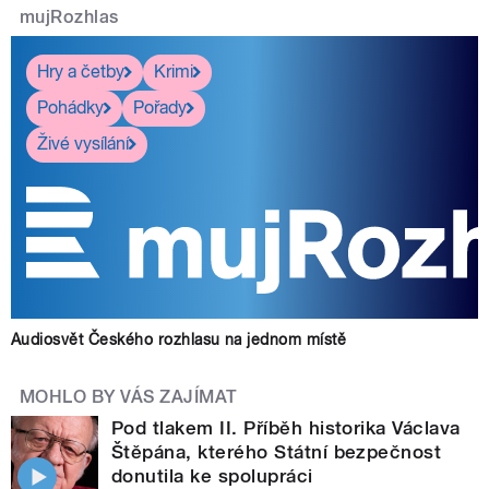
mujRozhlas
Hry a četby
Krimi
Pohádky
Pořady
Živé vysílání
Audiosvět Českého rozhlasu na jednom místě
MOHLO BY VÁS ZAJÍMAT
Pod tlakem II. Příběh historika Václava
Štěpána, kterého Státní bezpečnost
donutila ke spolupráci