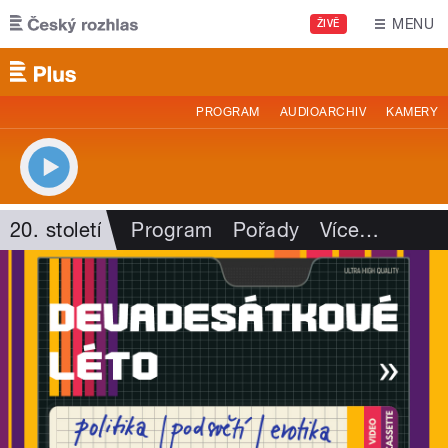
Přejít k hlavnímu obsahu
MENU
ŽIVĚ
PROGRAM
AUDIOARCHIV
KAMERY
20. století
Program
Pořady
Více
…