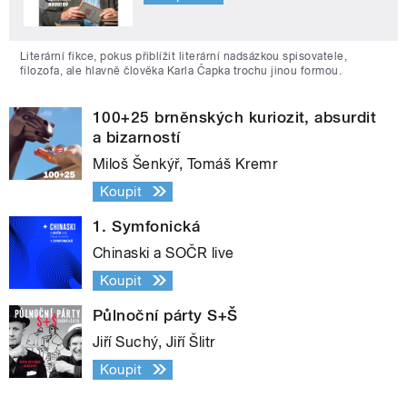
Literární fikce, pokus přiblížit literární nadsázkou spisovatele,
filozofa, ale hlavně člověka Karla Čapka trochu jinou formou.
100+25 brněnských kuriozit, absurdit
a bizarností
Miloš Šenkýř, Tomáš Kremr
Koupit
1. Symfonická
Chinaski a SOČR live
Koupit
Půlnoční párty S+Š
Jiří Suchý, Jiří Šlitr
Koupit