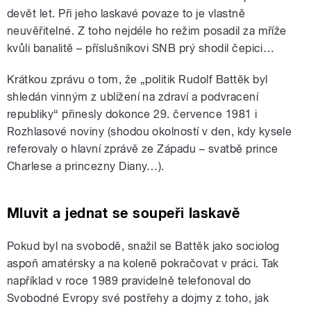
devět let. Při jeho laskavé povaze to je vlastně
neuvěřitelné. Z toho nejdéle ho režim posadil za mříže
kvůli banalitě – příslušníkovi SNB prý shodil čepici…
Krátkou zprávu o tom, že „politik Rudolf Battěk byl
shledán vinným z ublížení na zdraví a podvracení
republiky“ přinesly dokonce 29. července 1981 i
Rozhlasové noviny (shodou okolností v den, kdy kysele
referovaly o hlavní zprávě ze Západu – svatbě prince
Charlese a princezny Diany…).
Mluvit a jednat se soupeři laskavě
Pokud byl na svobodě, snažil se Battěk jako sociolog
aspoň amatérsky a na koleně pokračovat v práci. Tak
například v roce 1989 pravidelně telefonoval do
Svobodné Evropy své postřehy a dojmy z toho, jak