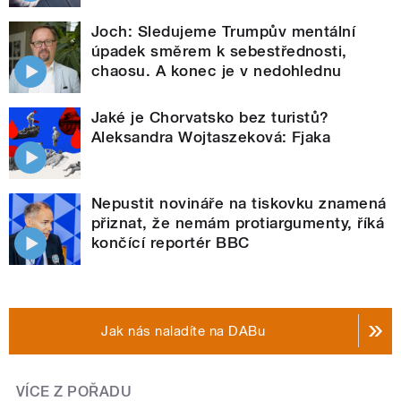
Joch: Sledujeme Trumpův mentální
úpadek směrem k sebestřednosti,
chaosu. A konec je v nedohlednu
Jaké je Chorvatsko bez turistů?
Aleksandra Wojtaszeková: Fjaka
Nepustit novináře na tiskovku znamená
přiznat, že nemám protiargumenty, říká
končící reportér BBC
Jak nás naladíte na DABu
VÍCE Z POŘADU