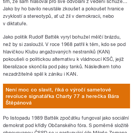
tím, že sám hlasoval pro své odvolání z vedení schůze…
Jako by ho bavilo neustále zkoušet a pokoušet hranice
zvyklostí a stereotypů, ať už žil v demokracii, nebo
v diktatuře.
Jako politik Rudolf Battěk vyryl bohužel mělčí brázdu,
než by si zasloužil. V roce 1968 patřil k těm, kdo se pod
hlavičkou Klubu angažovaných nestraníků (KAN)
pokoušeli o politickou alternativu k vládnoucí KSČ, jejíž
liberalizace skončila pod pásy tanků. Následkem toho
nezadržitelně spěl k zániku i KAN.
Není moc co slavit, říká o výročí sametové
revoluce signatářka Charty 77 a herečka Bára
Štěpánová
Po listopadu 1989 Battěk zpočátku fungoval jako sociální
demokrat pod křídly Občanského fóra. S poměrně složitě
obnovovanou ČSSD se v nastupující éře Miloše Zemana