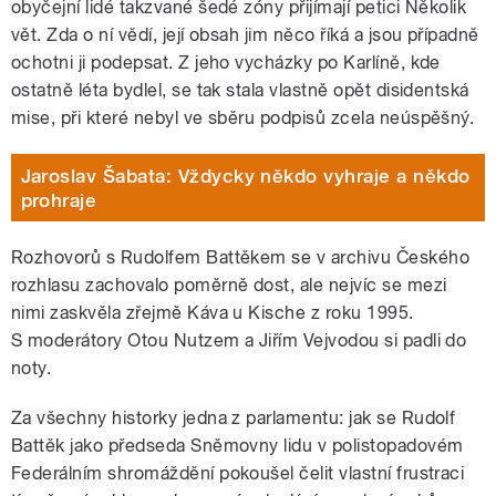
obyčejní lidé takzvané šedé zóny přijímají petici Několik
vět. Zda o ní vědí, její obsah jim něco říká a jsou případně
ochotni ji podepsat. Z jeho vycházky po Karlíně, kde
ostatně léta bydlel, se tak stala vlastně opět disidentská
mise, při které nebyl ve sběru podpisů zcela neúspěšný.
Jaroslav Šabata: Vždycky někdo vyhraje a někdo
prohraje
Rozhovorů s Rudolfem Battěkem se v archivu Českého
rozhlasu zachovalo poměrně dost, ale nejvíc se mezi
nimi zaskvěla zřejmě Káva u Kische z roku 1995.
S moderátory Otou Nutzem a Jiřím Vejvodou si padli do
noty.
Za všechny historky jedna z parlamentu: jak se Rudolf
Battěk jako předseda Sněmovny lidu v polistopadovém
Federálním shromáždění pokoušel čelit vlastní frustraci