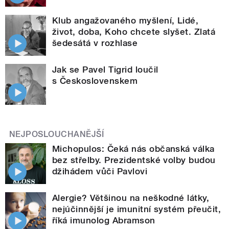
Klub angažovaného myšlení, Lidé,
život, doba, Koho chcete slyšet. Zlatá
šedesátá v rozhlase
Jak se Pavel Tigrid loučil
s Československem
NEJPOSLOUCHANĚJŠÍ
Michopulos: Čeká nás občanská válka
bez střelby. Prezidentské volby budou
džihádem vůči Pavlovi
Alergie? Většinou na neškodné látky,
nejúčinnější je imunitní systém přeučit,
říká imunolog Abramson