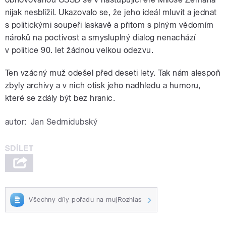
nijak nesblížil. Ukazovalo se, že jeho ideál mluvit a jednat
s politickými soupeři laskavě a přitom s plným vědomím
nároků na poctivost a smysluplný dialog nenachází
v politice 90. let žádnou velkou odezvu.
Ten vzácný muž odešel před deseti lety. Tak nám alespoň
zbyly archivy a v nich otisk jeho nadhledu a humoru,
které se zdály být bez hranic.
autor:
Jan Sedmidubský
Všechny díly pořadu na mujRozhlas