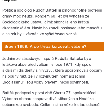
Politik a sociolog Rudolf Battěk si plnohodnotné profesní
dráhy moc neužil. Koncem 60. let byl vyhozen ze
Sociologického ústavu, čímž skončila jeho krátká
akademická éra. Navíc ho zbavili poslaneckého mandátu
a na rok byl uvězněn ve vyšetřovací vazbě.
Srpen 1989: A co třeba korzovat, vážení?
Jedním ze zásadových sporů Rudolfa Battěka byla
letáková akce před volbami v roce 1971, kdy spolu
s dalšími disidenty šířil výzvu, která upozorňovala občany
na pouhý fakt, že i v rozvinutém normalizačním
„socialismu“ jsou volby právem, nikoli povinností.
Battěk podepsal v první vlně Chartu 77, spoluzakládal
Výbor na obranu nespravedlivě stíhaných a Hnutí za
občanskou svobodu. Celkem si na několik etap odseděl