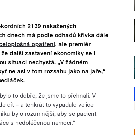
rekordních 2139 nakažených
ích dnech má podle odhadů křivka dále
celoplošná opatření
, ale premiér
 že další zastavení ekonomiky se i
kou situaci nechystá. „V žádném
yť ne asi v tom rozsahu jako na jaře,“
edláček.
 bylo to dobře, že jsme to přehnali. V
de dít – a tenkrát to vypadalo velice
miku bylo rozumnější, aby se pacient
práce s nedoléčenou nemocí,“
.