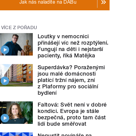
Jak nás naladíte na DABu
VÍCE Z POŘADU
Loutky v nemocnici
přinášejí víc než rozptýlení.
Fungují na děti i nejstarší
pacienty, říká Matějka
Superdávka? Poraženými
jsou malé domácnosti
platící tržní nájem, zní
z Plaformy pro sociální
bydlení
Faltová: Svět není v dobré
kondici. Evropa je stále
bezpečná, proto tam část
lidí bude směřovat
Nepustit novináře na