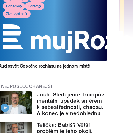
Pohádky
Pořady
Živé vysílání
Audiosvět Českého rozhlasu na jednom místě
NEJPOSLOUCHANĚJŠÍ
Joch: Sledujeme Trumpův
mentální úpadek směrem
k sebestřednosti, chaosu.
A konec je v nedohlednu
Telička: Babiš? Větší
problém je jeho okolí.