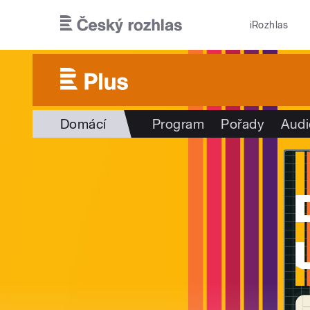
Přejít k hlavnímu obsahu
iRozhlas
Domácí
Program
Pořady
Audi