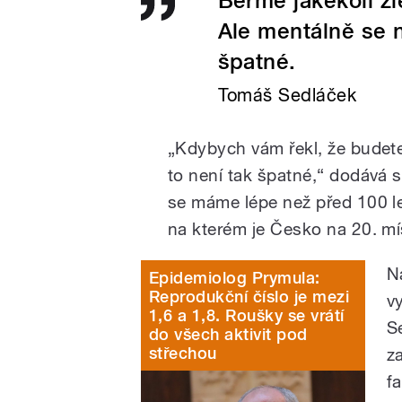
Berme jakékoli zl
Ale mentálně se 
špatné.
Tomáš Sedláček
„Kdybych vám řekl, že budete 
to není tak špatné,“ dodává s
se máme lépe než před 100 let
na kterém je Česko na 20. mí
N
Epidemiolog Prymula:
Reprodukční číslo je mezi
v
1,6 a 1,8. Roušky se vrátí
S
do všech aktivit pod
střechou
z
f