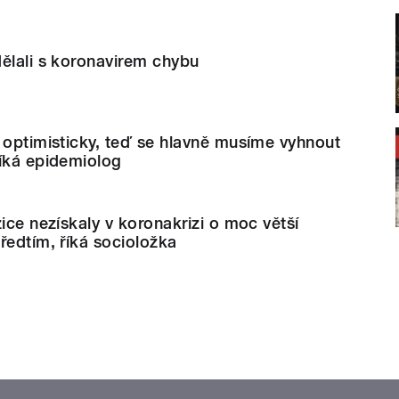
ělali s koronavirem chybu
 optimisticky, teď se hlavně musíme vyhnout
říká epidemiolog
zice nezískaly v koronakrizi o moc větší
ředtím, říká socioložka