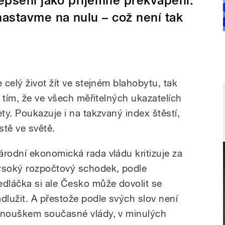
epšení jako příjemné překvapení.
nastavme na nulu – což není tak
celý život žít ve stejném blahobytu, tak
 tím, že ve všech měřitelných ukazatelích
y. Poukazuje i na takzvaný index štěstí,
stě ve světě.
árodní ekonomická rada vládu kritizuje za
ysoký rozpočtový schodek, podle
edláčka si ale Česko může dovolit se
adlužit. A přestože podle svých slov není
anouškem současné vlády, v minulých