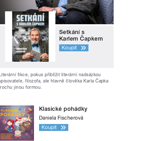
Setkání s
Karlem Čapkem
Koupit
Literární fikce, pokus přiblížit literární nadsázkou
spisovatele, filozofa, ale hlavně člověka Karla Čapka
trochu jinou formou.
Klasické pohádky
Daniela Fischerová
Koupit