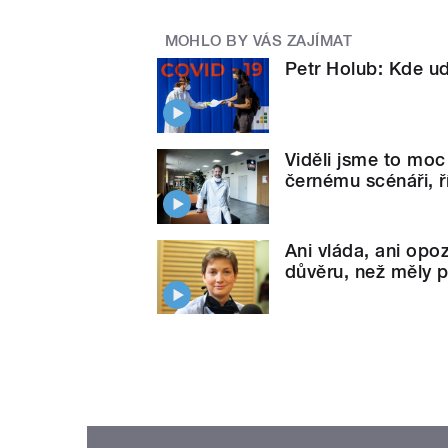
MOHLO BY VÁS ZAJÍMAT
Petr Holub: Kde ud
Viděli jsme to moc
černému scénáři, 
Ani vláda, ani opo
důvěru, než měly p