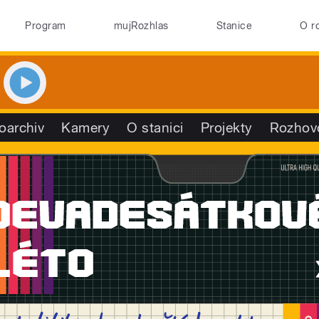
Program
mujRozhlas
Stanice
O r
oarchiv
Kamery
O stanici
Projekty
Rozhov