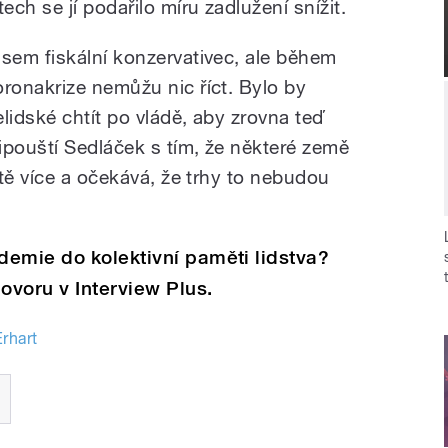
tech se jí podařilo míru zadlužení snížit.
Jsem fiskální konzervativec, ale během
oronakrize nemůžu nic říct. Bylo by
elidské chtít po vládě, aby zrovna teď
ipouští Sedláček s tím, že některé země
tě více a očekává, že trhy to nebudou
demie do kolektivní paměti lidstva?
voru v Interview Plus.
rhart