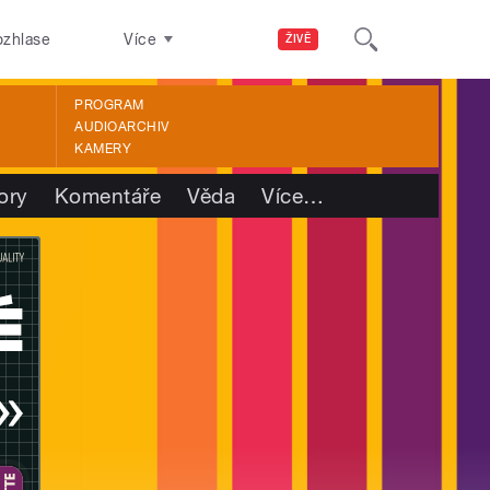
ozhlase
Více
ŽIVĚ
PROGRAM
AUDIOARCHIV
KAMERY
ory
Komentáře
Věda
Více
…