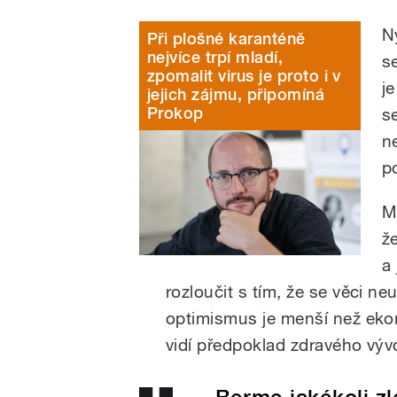
Ny
Při plošné karanténě
nejvíce trpí mladí,
s
zpomalit virus je proto i v
j
jejich zájmu, připomíná
Prokop
s
n
p
M
ž
a
rozloučit s tím, že se věci ne
optimismus je menší než eko
vidí předpoklad zdravého výv