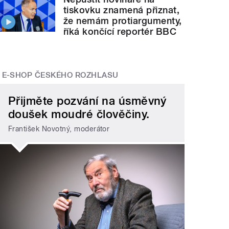
tiskovku znamená přiznat,
že nemám protiargumenty,
říká končící reportér BBC
E-SHOP ČESKÉHO ROZHLASU
Přijměte pozvání na úsměvný
doušek moudré člověčiny.
František Novotný, moderátor