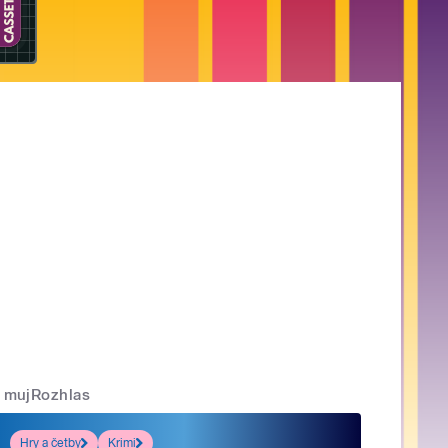
mujRozhlas
Hry a četby
Krimi