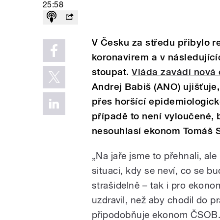
25:58
V Česku za středu přibylo 
koronavirem a v následujíc
stoupat.
Vláda zavádí nová 
Andrej Babiš (ANO) ujišťuje,
přes horšící epidemiologic
případě to není vyloučené, b
nesouhlasí ekonom Tomáš S
„Na jaře jsme to přehnali, ale
situaci, kdy se neví, co se bu
strašidelně – tak i pro ekono
uzdravil, než aby chodil do 
připodobňuje ekonom ČSOB