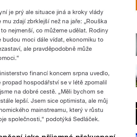
ní je prý ale situace jiná a kroky vlády
e mu zdají zbrklejší než na jaře: „Rouška
e to nejmenší, co můžeme udělat. Rodiny
e budou moci dále vídat, ekonomiku to
ezastaví, ale pravděpodobně může
omoci.“
inisterstvo financí koncem srpna uvedlo,
e propad hospodářství se v létě zpomalil
 jsme na dobré cestě. „Měli bychom se
ustále lepší. Jsem sice optimista, ale můj
nomického mainstreamu, který v růstu
oje společnosti,“ podotýká Sedláček.