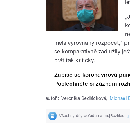
le
„
k
n
měla vyrovnaný rozpočet,“ př
se komparativně zadlužily ješ
brát tak kriticky.
Zapíše se koronavirová pan
Poslechněte si záznam rozho
autoři:
Veronika Sedláčková
,
Michael E
Všechny díly pořadu na mujRozhlas