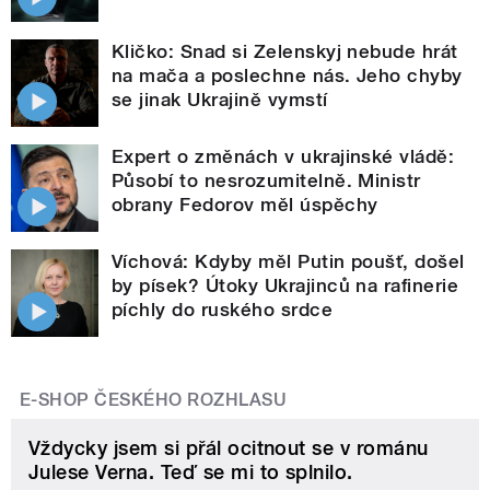
Kličko: Snad si Zelenskyj nebude hrát
na mača a poslechne nás. Jeho chyby
se jinak Ukrajině vymstí
Expert o změnách v ukrajinské vládě:
Působí to nesrozumitelně. Ministr
obrany Fedorov měl úspěchy
Víchová: Kdyby měl Putin poušť, došel
by písek? Útoky Ukrajinců na rafinerie
píchly do ruského srdce
E-SHOP ČESKÉHO ROZHLASU
Vždycky jsem si přál ocitnout se v románu
Julese Verna. Teď se mi to splnilo.