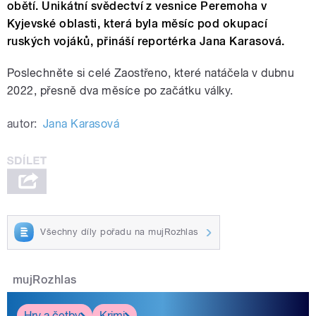
obětí. Unikátní svědectví z vesnice Peremoha v
Kyjevské oblasti, která byla měsíc pod okupací
ruských vojáků, přináší reportérka Jana Karasová.
Poslechněte si celé Zaostřeno, které n
atáčela v dubnu
2022, přesně dva měsíce po začátku války.
autor:
Jana Karasová
Všechny díly pořadu na mujRozhlas
mujRozhlas
Hry a četby
Krimi