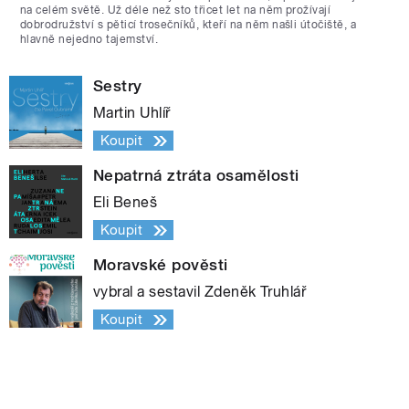
na celém světě. Už déle než sto třicet let na něm prožívají
dobrodružství s pěticí trosečníků, kteří na něm našli útočiště, a
hlavně nejedno tajemství.
Sestry
Martin Uhlíř
Koupit
Nepatrná ztráta osamělosti
Eli Beneš
Koupit
Moravské pověsti
vybral a sestavil Zdeněk Truhlář
Koupit