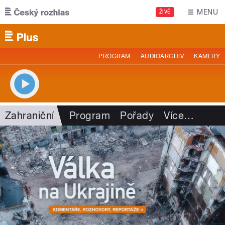
Přejít k hlavnímu obsahu
MENU
ŽIVĚ
PROGRAM
AUDIOARCHIV
KAMERY
Zahraniční
Program
Pořady
Více
…