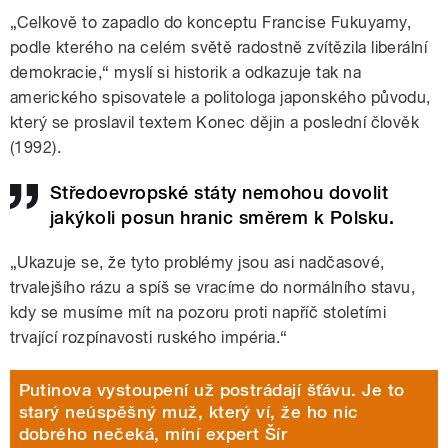
„Celkově to zapadlo do konceptu Francise Fukuyamy,
podle kterého na celém světě radostně zvítězila liberální
demokracie,“ myslí si historik a odkazuje tak na
amerického spisovatele a politologa japonského původu,
který se proslavil textem Konec dějin a poslední člověk
(1992).
Středoevropské státy nemohou dovolit
jakýkoli posun hranic směrem k Polsku.
„Ukazuje se, že tyto problémy jsou asi nadčasové,
trvalejšího rázu a spíš se vracíme do normálního stavu,
kdy se musíme mít na pozoru proti napříč stoletími
trvající rozpínavosti ruského impéria.“
Putinova vystoupení už postrádají šťávu. Je to
starý neúspěšný muž, který ví, že ho nic
dobrého nečeká, míní expert Šír