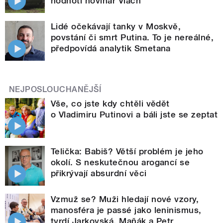
hodnotí novinář Vlach
Lidé očekávají tanky v Moskvě,
povstání či smrt Putina. To je nereálné,
předpovídá analytik Smetana
NEJPOSLOUCHANĚJŠÍ
Vše, co jste kdy chtěli vědět
o Vladimiru Putinovi a báli jste se zeptat
Telička: Babiš? Větší problém je jeho
okolí. S neskutečnou arogancí se
přikrývají absurdní věci
Vzmuž se? Muži hledají nové vzory,
manosféra je passé jako leninismus,
tvrdí Jarkovská, Maňák a Petr