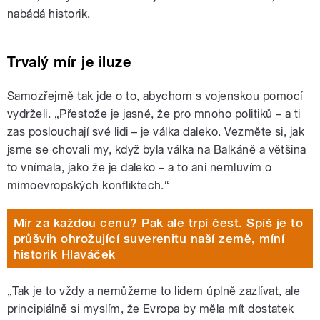
nabádá historik.
Trvalý mír je iluze
Samozřejmě tak jde o to, abychom s vojenskou pomocí
vydrželi. „Přestože je jasné, že pro mnoho politiků – a ti
zas poslouchají své lidi – je válka daleko. Vezměte si, jak
jsme se chovali my, když byla válka na Balkáně a většina
to vnímala, jako že je daleko – a to ani nemluvím o
mimoevropských konfliktech.“
Mír za každou cenu? Pak ale trpí čest. Spíš je to
průšvih ohrožující suverenitu naší země, míní
historik Hlaváček
„Tak je to vždy a nemůžeme to lidem úplně zazlívat, ale
principiálně si myslím, že Evropa by měla mít dostatek