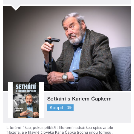
Setkání s Karlem Čapkem
Koupit
Literární fikce, pokus přiblížit literární nadsázkou spisovatele,
filozofa, ale hlavně člověka Karla Čapka trochu jinou formou.