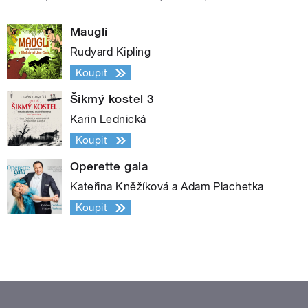
Mauglí
Rudyard Kipling
Koupit
Šikmý kostel 3
Karin Lednická
Koupit
Operette gala
Kateřina Kněžíková a Adam Plachetka
Koupit