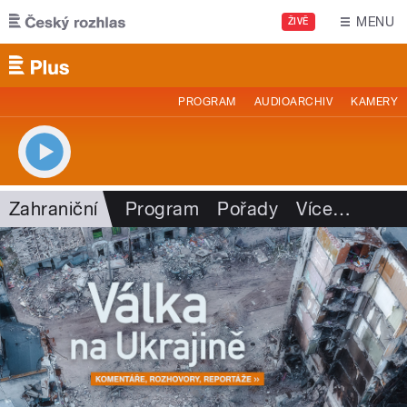
Přejít k hlavnímu obsahu
MENU
ŽIVĚ
PROGRAM
AUDIOARCHIV
KAMERY
Zahraniční
Program
Pořady
Více
…