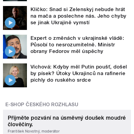
Kličko: Snad si Zelenskyj nebude hrát
na mača a poslechne nás. Jeho chyby
se jinak Ukrajině vymstí
Expert o změnách v ukrajinské vládě:
Působí to nesrozumitelně. Ministr
obrany Fedorov měl úspěchy
Víchová: Kdyby měl Putin poušť, došel
by písek? Útoky Ukrajinců na rafinerie
píchly do ruského srdce
E-SHOP ČESKÉHO ROZHLASU
Přijměte pozvání na úsměvný doušek moudré
člověčiny.
František Novotný, moderátor