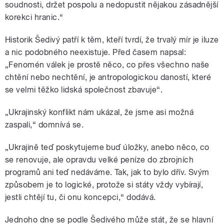
soudnosti, držet pospolu a nedopustit nějakou zásadnější
korekci hranic.“
Historik Šedivý patří k těm, kteří tvrdí, že trvalý mír je iluze
a nic podobného neexistuje. Před časem napsal:
„Fenomén válek je prostě něco, co přes všechno naše
chtění nebo nechtění, je antropologickou daností, které
se velmi těžko lidská společnost zbavuje“.
„Ukrajinský konflikt nám ukázal, že jsme asi možná
zaspali,“ domnívá se.
„Ukrajině teď poskytujeme buď úložky, anebo něco, co
se renovuje, ale opravdu velké peníze do zbrojních
programů ani teď nedáváme. Tak, jak to bylo dřív. Svým
způsobem je to logické, protože si státy vždy vybírají,
jestli chtějí tu, či onu koncepci,“ dodává.
Jednoho dne se podle Šedivého může stát, že se hlavní