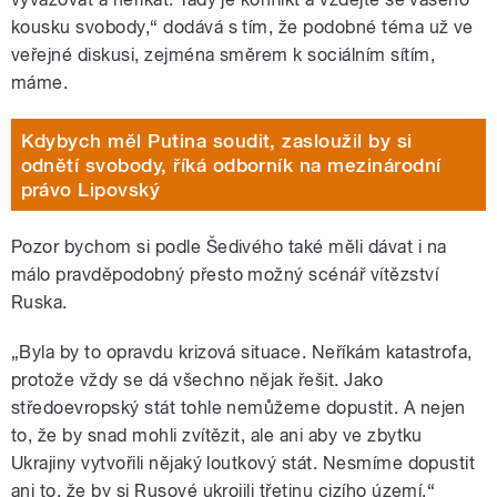
kousku svobody,“ dodává s tím, že podobné téma už ve
veřejné diskusi, zejména směrem k sociálním sítím,
máme.
Kdybych měl Putina soudit, zasloužil by si
odnětí svobody, říká odborník na mezinárodní
právo Lipovský
Pozor bychom si podle Šedivého také měli dávat i na
málo pravděpodobný přesto možný scénář vítězství
Ruska.
„Byla by to opravdu krizová situace. Neříkám katastrofa,
protože vždy se dá všechno nějak řešit. Jako
středoevropský stát tohle nemůžeme dopustit. A nejen
to, že by snad mohli zvítězit, ale ani aby ve zbytku
Ukrajiny vytvořili nějaký loutkový stát. Nesmíme dopustit
ani to, že by si Rusové ukrojili třetinu cizího území,“