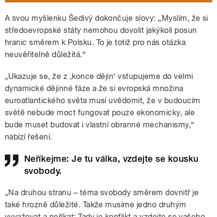
A svou myšlenku Šedivý dokončuje slovy: „Myslím, že si
středoevropské státy nemohou dovolit jakýkoli posun
hranic směrem k Polsku. To je totiž pro nás otázka
neuvěřitelně důležitá.“
„Ukazuje se, že z ,konce dějin‘ vstupujeme do velmi
dynamické dějinné fáze a že si evropská množina
euroatlantického světa musí uvědomit, že v budoucím
světě nebude moct fungovat pouze ekonomicky, ale
bude muset budovat i vlastní obranné mechanismy,“
nabízí řešení.
Neříkejme: Je tu válka, vzdejte se kousku
svobody.
„Na druhou stranu – téma svobody směrem dovnitř je
také hrozně důležité. Takže musíme jedno druhým
vyvažovat a neříkat: Tady je konflikt a vzdejte se vašeho