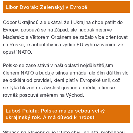
Libor Dvořák: Zelenskyj v Evropě
Odpor Ukrajinců ale ukázal, že i Ukrajina chce patřit do
Evropy, posouvá se na Západ, ale naopak nejprve
Maďarsko s Viktorem Orbánem se začalo více orientovat
na Rusko, je autoritativní a vydírá EU vyhrožováním, že
opustí NATO.
Polsko se zase stává v naší oblasti nejdůležitějším
členem NATO a buduje silnou armádu, ale čím dál tím víc
se odklání od pravidel, která platí v Evropské unii, což
se týká hlavně nezávislosti justice a médií, a tím se
rovněž posouvá směrem na Východ.
Luboš Palata: Polsko má za sebou velký
ukrajinský rok. A má důvod k hrdosti
Situace na Slovensku je v tuto chvíli nejistá, proběhnou