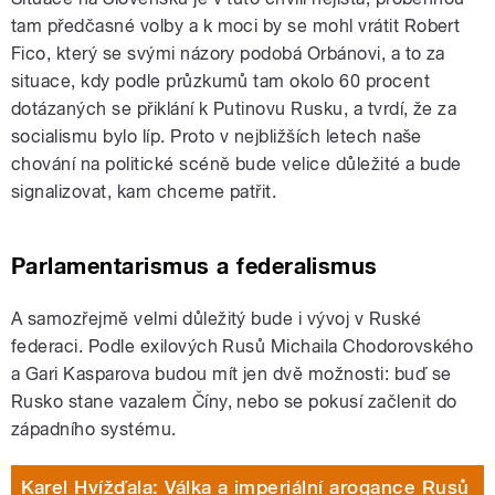
tam předčasné volby a k moci by se mohl vrátit Robert
Fico, který se svými názory podobá Orbánovi, a to za
situace, kdy podle průzkumů tam okolo 60 procent
dotázaných se přiklání k Putinovu Rusku, a tvrdí, že za
socialismu bylo líp. Proto v nejbližších letech naše
chování na politické scéně bude velice důležité a bude
signalizovat, kam chceme patřit.
Parlamentarismus a federalismus
A samozřejmě velmi důležitý bude i vývoj v Ruské
federaci. Podle exilových Rusů Michaila Chodorovského
a Gari Kasparova budou mít jen dvě možnosti: buď se
Rusko stane vazalem Číny, nebo se pokusí začlenit do
západního systému.
Karel Hvížďala: Válka a imperiální arogance Rusů