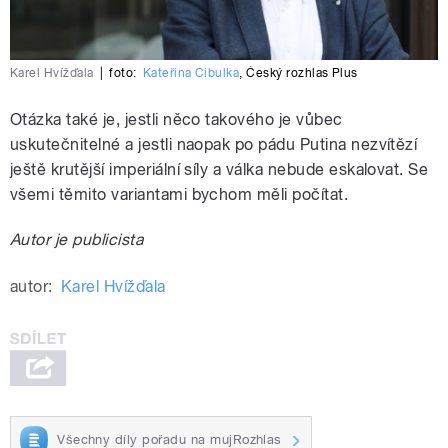
Karel Hvížďala
|
foto:
Kateřina Cibulka
,
Český rozhlas Plus
Otázka také je, jestli něco takového je vůbec
uskutečnitelné a jestli naopak po pádu Putina nezvítězí
ještě krutější imperiální síly a válka nebude eskalovat. Se
všemi těmito variantami bychom měli počítat.
Autor je publicista
autor:
Karel Hvížďala
Všechny díly pořadu na mujRozhlas