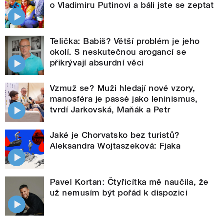
o Vladimiru Putinovi a báli jste se zeptat
Telička: Babiš? Větší problém je jeho
okolí. S neskutečnou arogancí se
přikrývají absurdní věci
Vzmuž se? Muži hledají nové vzory,
manosféra je passé jako leninismus,
tvrdí Jarkovská, Maňák a Petr
Jaké je Chorvatsko bez turistů?
Aleksandra Wojtaszeková: Fjaka
Pavel Kortan: Čtyřicítka mě naučila, že
už nemusím být pořád k dispozici