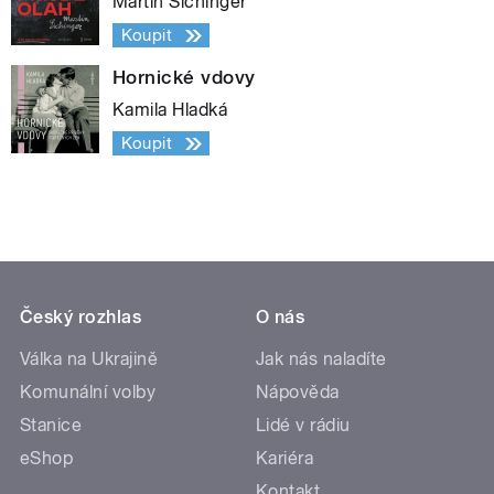
Martin Sichinger
Koupit
Hornické vdovy
Kamila Hladká
Koupit
Český rozhlas
O nás
Válka na Ukrajině
Jak nás naladíte
Komunální volby
Nápověda
Stanice
Lidé v rádiu
eShop
Kariéra
Kontakt