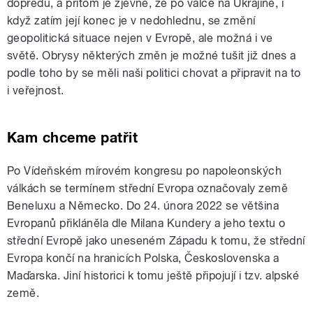
dopředu, a přitom je zjevné, že po válce na Ukrajině, i
když zatím její konec je v nedohlednu, se změní
geopolitická situace nejen v Evropě, ale možná i ve
světě. Obrysy některých změn je možné tušit již dnes a
podle toho by se měli naši politici chovat a připravit na to
i veřejnost.
Kam chceme patřit
Po Vídeňském mírovém kongresu po napoleonských
válkách se termínem střední Evropa označovaly země
Beneluxu a Německo. Do 24. února 2022 se většina
Evropanů přikláněla dle Milana Kundery a jeho textu o
střední Evropě jako uneseném Západu k tomu, že střední
Evropa končí na hranicích Polska, Československa a
Maďarska. Jiní historici k tomu ještě připojují i tzv. alpské
země.