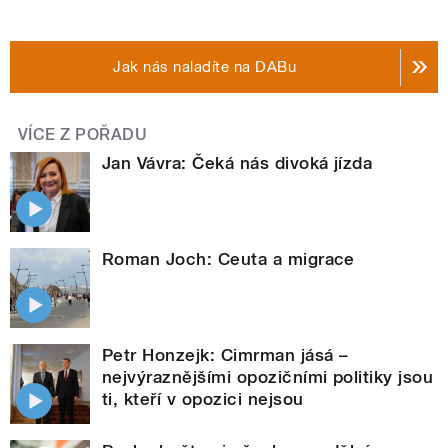
Jak nás naladíte na DABu
VÍCE Z POŘADU
Jan Vávra: Čeká nás divoká jízda
Roman Joch: Ceuta a migrace
Petr Honzejk: Cimrman jásá –
nejvýraznějšími opozičními politiky jsou
ti, kteří v opozici nejsou