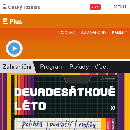
Přejít k hlavnímu obsahu
MENU
ŽIVĚ
PROGRAM
AUDIOARCHIV
KAMERY
Zahraniční
Program
Pořady
Více
…