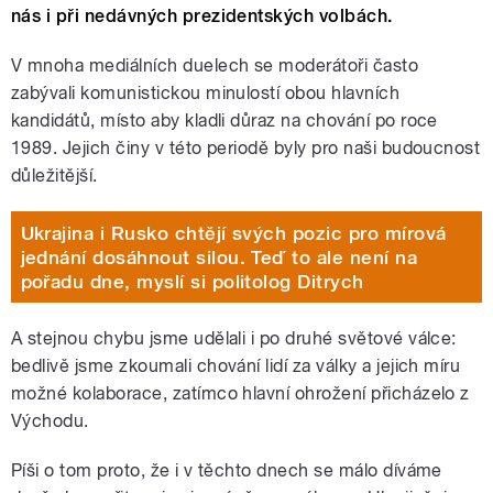
nás i při nedávných prezidentských volbách.
V mnoha mediálních duelech se moderátoři často
zabývali komunistickou minulostí obou hlavních
kandidátů, místo aby kladli důraz na chování po roce
1989. Jejich činy v této periodě byly pro naši budoucnost
důležitější.
Ukrajina i Rusko chtějí svých pozic pro mírová
jednání dosáhnout silou. Teď to ale není na
pořadu dne, myslí si politolog Ditrych
A stejnou chybu jsme udělali i po druhé světové válce:
bedlivě jsme zkoumali chování lidí za války a jejich míru
možné kolaborace, zatímco hlavní ohrožení přicházelo z
Východu.
Píši o tom proto, že i v těchto dnech se málo díváme