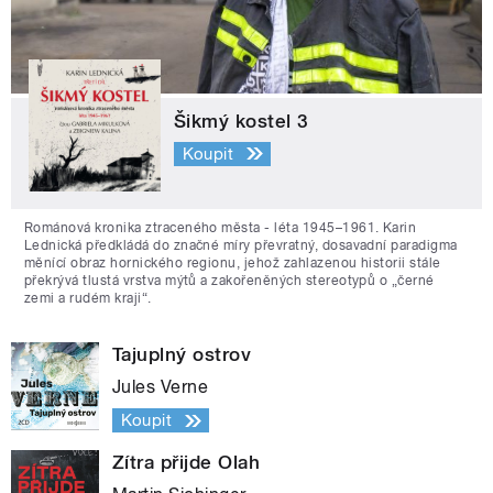
Šikmý kostel 3
Koupit
Románová kronika ztraceného města - léta 1945–1961. Karin
Lednická předkládá do značné míry převratný, dosavadní paradigma
měnící obraz hornického regionu, jehož zahlazenou historii stále
překrývá tlustá vrstva mýtů a zakořeněných stereotypů o „černé
zemi a rudém kraji“.
Tajuplný ostrov
Jules Verne
Koupit
Zítra přijde Olah