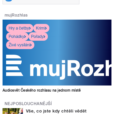
mujRozhlas
Hry a četby
Krimi
Pohádky
Pořady
Živé vysílání
Audiosvět Českého rozhlasu na jednom místě
NEJPOSLOUCHANĚJŠÍ
Vše, co jste kdy chtěli vědět