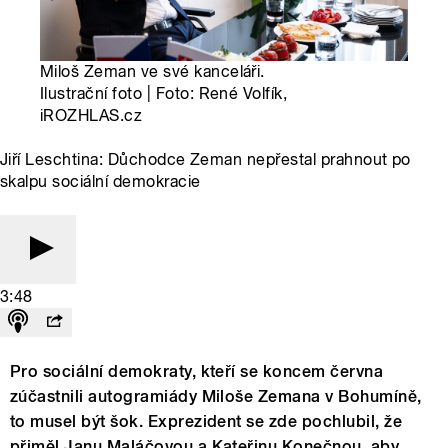
Miloš Zeman ve své kanceláři.
Ilustrační foto | Foto: René Volfík,
iROZHLAS.cz
Jiří Leschtina: Důchodce Zeman nepřestal prahnout po
skalpu sociální demokracie
3:48
Pro sociální demokraty, kteří se koncem června
zúčastnili autogramiády Miloše Zemana v Bohumíně,
to musel být šok. Exprezident se zde pochlubil, že
přiměl Janu Maláčovou a Kateřinu Konečnou, aby