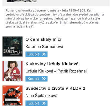
Románová kronika ztraceného města - léta 1945–1961. Karin
Lednická předkládá do značné míry převratný, dosavadní paradigma
měnící obraz hornického regionu, jehož zahlazenou historii stále
překrývá tlustá vrstva mýtů a zakořeněných stereotypů o „černé
zemi a rudém kraji“.
O čem skály mlčí
Kateřina Surmanová
Koupit
Klukoviny Uršuly Klukové
Uršula Kluková – Patrik Rozehnal
Koupit
Svědectví o životě v KLDR 2
Nina Špitálníková
Koupit