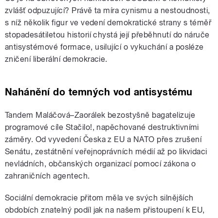
zvlášť odpuzující? Právě ta míra cynismu a nestoudnosti,
s níž několik figur ve vedení demokratické strany s téměř
stopadesátiletou historií chystá její přeběhnutí do náruče
antisystémové formace, usilující o vykuchání a posléze
zničení liberální demokracie.
Nahánění do temných vod antisystému
Tandem Maláčová–Zaorálek bezostyšně bagatelizuje
programové cíle Stačilo!, napěchované destruktivními
záměry. Od vyvedení Česka z EU a NATO přes zrušení
Senátu, zestátnění veřejnoprávních médií až po likvidaci
nevládních, občanských organizací pomocí zákona o
zahraničních agentech.
Sociální demokracie přitom měla ve svých silnějších
obdobích znatelný podíl jak na našem přistoupení k EU,