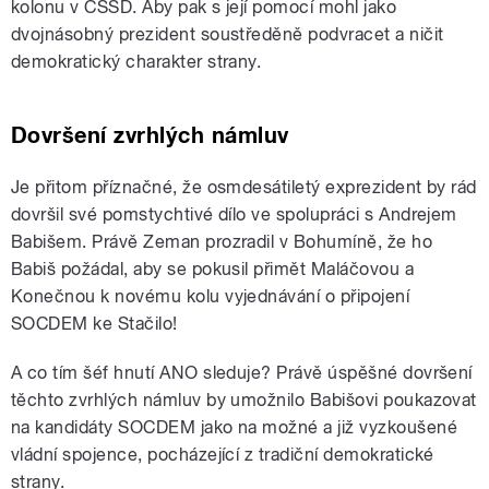
kolonu v ČSSD. Aby pak s její pomocí mohl jako
dvojnásobný prezident soustředěně podvracet a ničit
demokratický charakter strany.
Dovršení zvrhlých námluv
Je přitom příznačné, že osmdesátiletý exprezident by rád
dovršil své pomstychtivé dílo ve spolupráci s Andrejem
Babišem. Právě Zeman prozradil v Bohumíně, že ho
Babiš požádal, aby se pokusil přimět Maláčovou a
Konečnou k novému kolu vyjednávání o připojení
SOCDEM ke Stačilo!
A co tím šéf hnutí ANO sleduje? Právě úspěšné dovršení
těchto zvrhlých námluv by umožnilo Babišovi poukazovat
na kandidáty SOCDEM jako na možné a již vyzkoušené
vládní spojence, pocházející z tradiční demokratické
strany.