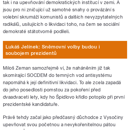
tak i na upevňování demokratických institucí v zemi. A
jsou pro ni zničující už samotné snahy o provázání s
volební skrumáží komunistů a dalších nevyzpytatelných
radikálů, usilujících o likvidaci toho, na čem se sociální
demokraté státotvorně podíleli.
Lukáš Jelínek: Sněmovní volby budou i
soubojem prezidentů
Miloš Zeman samozřejmě ví, že naháněním již tak
skomírající SOCDEM do temných vod antisystému
napomáhá k její definitivní likvidaci. To ale zcela zapadá
do jeho posedlosti pomstou za pokoření před
dvaadvaceti lety, kdy ho Špidlovo křídlo potopilo při první
prezidentské kandidatuře.
Právě tehdy začal jako předčasný důchodce z Vysočiny
upevňovat svou početnou a nevykořenitelnou pátou