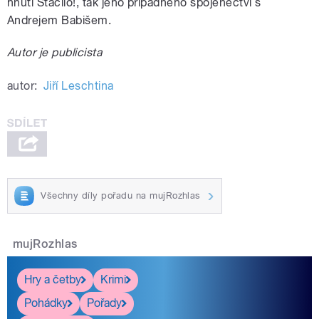
hnutí Stačilo!, tak jeho případného spojenectví s
Andrejem Babišem.
Autor je publicista
autor:
Jiří Leschtina
Všechny díly pořadu na mujRozhlas
mujRozhlas
Hry a četby
Krimi
Pohádky
Pořady