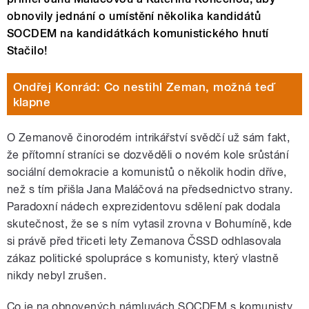
obnovily jednání o umístění několika kandidátů
SOCDEM na kandidátkách komunistického hnutí
Stačilo!
Ondřej Konrád: Co nestihl Zeman, možná teď
klapne
O Zemanově činorodém intrikářství svědčí už sám fakt,
že přítomní straníci se dozvěděli o novém kole srůstání
sociální demokracie a komunistů o několik hodin dříve,
než s tím přišla Jana Maláčová na předsednictvo strany.
Paradoxní nádech exprezidentovu sdělení pak dodala
skutečnost, že se s ním vytasil zrovna v Bohumíně, kde
si právě před třiceti lety Zemanova ČSSD odhlasovala
zákaz politické spolupráce s komunisty, který vlastně
nikdy nebyl zrušen.
Co je na obnovených námluvách SOCDEM s komunisty