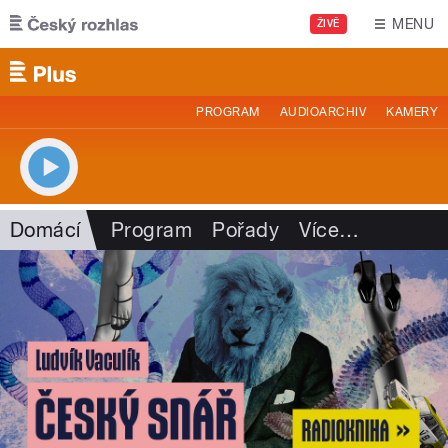
Přejít k hlavnímu obsahu
MENU
ŽIVĚ
PROGRAM
AUDIOARCHIV
KAMERY
Domácí
Program
Pořady
Více
…