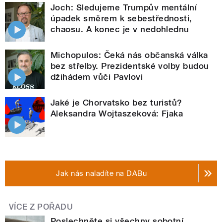
Joch: Sledujeme Trumpův mentální
úpadek směrem k sebestřednosti,
chaosu. A konec je v nedohlednu
Michopulos: Čeká nás občanská válka
bez střelby. Prezidentské volby budou
džihádem vůči Pavlovi
Jaké je Chorvatsko bez turistů?
Aleksandra Wojtaszeková: Fjaka
Jak nás naladíte na DABu
VÍCE Z POŘADU
Poslechněte si všechny sobotní