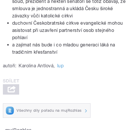
soud, prezident a někteří senátoři se totiž obávají, že
smlouva je jednostranná a ukládá Česku široké
závazky vůči katolické církvi
duchovní Českobratrské církve evangelické mohou
asistovat při uzavření partnerství osob stejného
pohlaví
a zajímat nás bude i co mladou generaci láká na
tradičním křesťanství
autoři:
Karolina Antlová
,
lup
Všechny díly pořadu na mujRozhlas