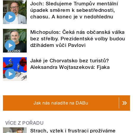
Joch: Sledujeme Trumpův mentální
úpadek směrem k sebestřednosti,
chaosu. A konec je v nedohlednu
Michopulos: Čeká nás občanská válka
bez střelby. Prezidentské volby budou
džihádem vůči Pavlovi
Jaké je Chorvatsko bez turistů?
Aleksandra Wojtaszeková: Fjaka
Jak nás naladíte na DABu
VÍCE Z POŘADU
Strach, vztek i frustraci prožíváme