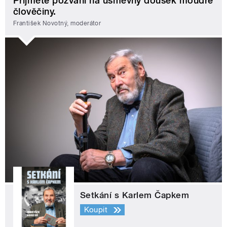
Přijměte pozvání na úsměvný doušek moudré
člověčiny.
František Novotný, moderátor
Setkání s Karlem Čapkem
Koupit