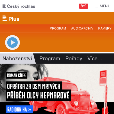
Přejít k hlavnímu obsahu
MENU
ŽIVĚ
PROGRAM
AUDIOARCHIV
KAMERY
Náboženství
Program
Pořady
Více
…