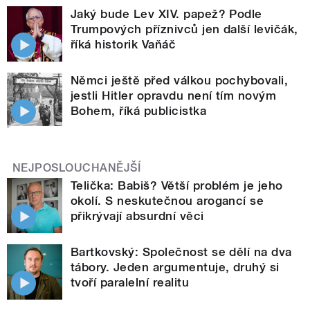
Jaký bude Lev XIV. papež? Podle
Trumpových příznivců jen další levičák,
říká historik Vaňáč
Němci ještě před válkou pochybovali,
jestli Hitler opravdu není tím novým
Bohem, říká publicistka
NEJPOSLOUCHANĚJŠÍ
Telička: Babiš? Větší problém je jeho
okolí. S neskutečnou arogancí se
přikrývají absurdní věci
Bartkovský: Společnost se dělí na dva
tábory. Jeden argumentuje, druhý si
tvoří paralelní realitu