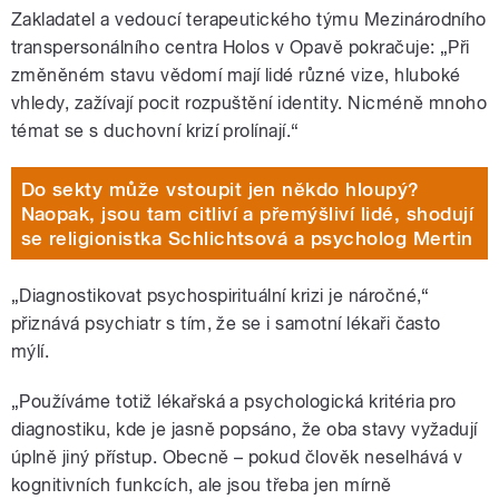
Zakladatel a vedoucí terapeutického týmu Mezinárodního
transpersonálního centra Holos v Opavě pokračuje: „Při
změněném stavu vědomí mají lidé různé vize, hluboké
vhledy, zažívají pocit rozpuštění identity. Nicméně mnoho
témat se s duchovní krizí prolínají.“
Do sekty může vstoupit jen někdo hloupý?
Naopak, jsou tam citliví a přemýšliví lidé, shodují
se religionistka Schlichtsová a psycholog Mertin
„Diagnostikovat psychospirituální krizi je náročné,“
přiznává psychiatr s tím, že se i samotní lékaři často
mýlí.
„Používáme totiž lékařská a psychologická kritéria pro
diagnostiku, kde je jasně popsáno, že oba stavy vyžadují
úplně jiný přístup. Obecně – pokud člověk neselhává v
kognitivních funkcích, ale jsou třeba jen mírně