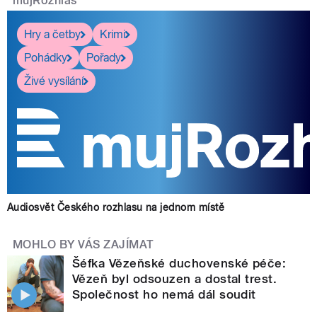
mujRozhlas
Hry a četby
Krimi
Pohádky
Pořady
Živé vysílání
Audiosvět Českého rozhlasu na jednom místě
MOHLO BY VÁS ZAJÍMAT
Šéfka Vězeňské duchovenské péče:
Vězeň byl odsouzen a dostal trest.
Společnost ho nemá dál soudit