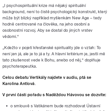
„I psychospirituální krize má nějaký spirituální
background, není to čistě psychologický konstrukt, který
může být blízký například myšlenkám New Age – tedy
hodně centrované na člověka, na jeho osobní a
osobnostní rozvoj. Aby se dostal do jiných vrstev
vědomí.“
„Kdežto v pojetí křesťanské spirituality jde o vztah: To
není jen já, ale je to já a ty. A hlavní kritérium je, jestli mě
tato zkušenost vede k Bohu, anebo od něj,“ doplňuje
psychoterapeutka.
Celou debatu Vertikály najdete v audiu, ptá se
Karolina Antlová
.
V první části pořadu s Naděždou Hávovou se dozvíte:
o smlouvě s Vatikánem bude rozhodovat Ústavní