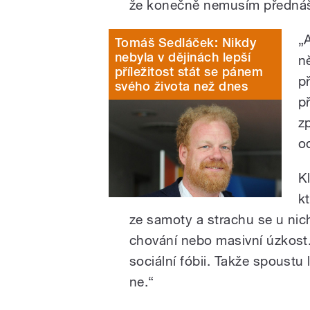
že konečně nemusím přednáš
„
Tomáš Sedláček: Nikdy
nebyla v dějinách lepší
n
příležitost stát se pánem
př
svého života než dnes
p
z
o
Kl
kt
ze samoty a strachu se u nic
chování nebo masivní úzkost.
sociální fóbii. Takže spoustu 
ne.“