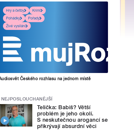
Hry a četby
Krimi
Pohádky
Pořady
Živé vysílání
Audiosvět Českého rozhlasu na jednom místě
NEJPOSLOUCHANĚJŠÍ
Telička: Babiš? Větší
problém je jeho okolí.
S neskutečnou arogancí se
přikrývají absurdní věci