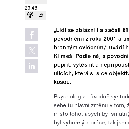
23:46
„Lidi se zbláznili a začali ší
povodněmi z roku 2001 a tí
branným cvičením,“ uvádí 
Klimeš. Podle něj s povodní 
popřít, vytěsnit a nepřipoušt
ulicích, která si sice objek
kosou.“
Psycholog a původně vystudo
sebe tu hlavní změnu v tom, 
místo toho, abych byl smutný
byl vyhořelý z práce, tak jse