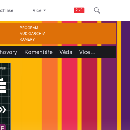
ozhlase
Více
ŽIVĚ
PROGRAM
AUDIOARCHIV
KAMERY
hovory
Komentáře
Věda
Více
…