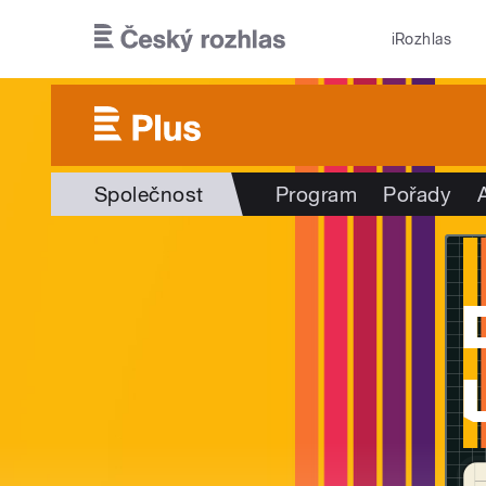
Přejít k hlavnímu obsahu
iRozhlas
Společnost
Program
Pořady