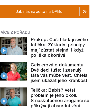
Jak nás naladíte na DABu
VÍCE Z POŘADU
Prokop: Češi hledají svého
tatíčka. Základní principy
mají zůstat stejné, i když
politika okorává
Geislerová o dokumentu
Dvě deci tuše: I zesnulý
táta vás může vést. Chtěla
jsem ukázat jeho křehkost
Telička: Babiš? Větší
problém je jeho okolí.
S neskutečnou arogancí se
přikrývají absurdní věci