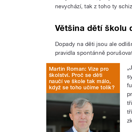
nevychází, tak z toho ty schiz
Většina dětí školu
Dopady na děti jsou ale odliš
pravidla spontánně porušovat
„
Martin Roman: Vize pro
školství. Proč se děti
s
naučí ve škole tak málo,
fu
když se toho učíme tolik?
p
tř
t
z