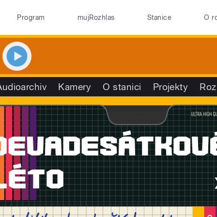
Program
mujRozhlas
Stanice
O r
Audioarchiv
Kamery
O stanici
Projekty
Roz