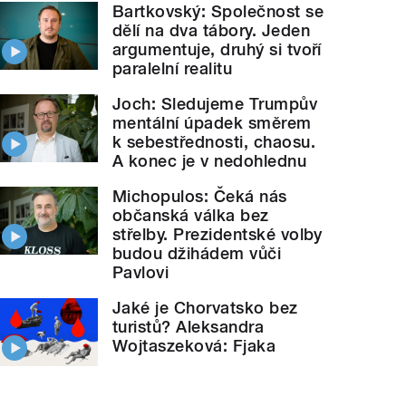
Bartkovský: Společnost se
dělí na dva tábory. Jeden
argumentuje, druhý si tvoří
paralelní realitu
Joch: Sledujeme Trumpův
mentální úpadek směrem
k sebestřednosti, chaosu.
A konec je v nedohlednu
Michopulos: Čeká nás
občanská válka bez
střelby. Prezidentské volby
budou džihádem vůči
Pavlovi
Jaké je Chorvatsko bez
turistů? Aleksandra
Wojtaszeková: Fjaka