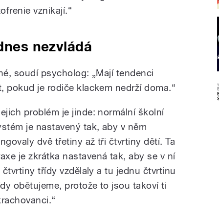
ofrenie vznikají.“
 dnes nezvládá
né, soudí psycholog: „Mají tendenci
, pokud je rodiče klackem nedrží doma.
“
Jejich problém je jinde: normální školní
ystém je nastavený tak, aby v něm
ngovaly dvě třetiny až tři čtvrtiny dětí. Ta
raxe je zkrátka nastavená tak, aby se v ní
i čtvrtiny třídy vzdělaly a tu jednu čtvrtinu
řídy obětujeme, protože to jsou takoví ti
krachovanci.“