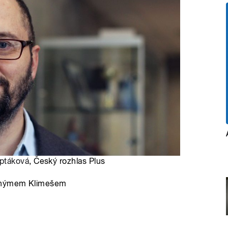
ptáková
, Český rozhlas Plus
ronýmem Klimešem