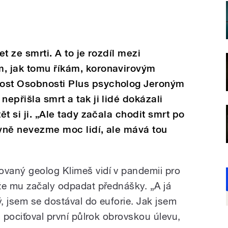
let ze smrti. A to je rozdíl mezi
m, jak tomu říkám, koronavirovým
host Osobnosti Plus psycholog Jeroným
nepřišla smrt a tak ji lidé dokázali
ět si ji. „Ale tady začala chodit smrt po
tivně nevezme moc lidí, ale mává tou
vaný geolog Klimeš vidí v pandemii pro
že mu začaly odpadat přednášky. „A já
, jsem se dostával do euforie. Jak jsem
m pociťoval první půlrok obrovskou úlevu,