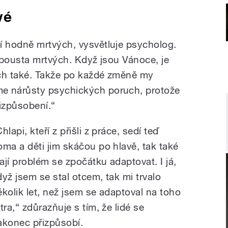
vé
 hodně mrtvých, vysvětluje psycholog.
spousta mrtvých. Když jsou Vánoce, je
ch také. Takže po každé změně my
 nárůsty psychických poruch, protože
řizpůsobení.“
hlapi, kteří z přišli z práce, sedí teď
oma a děti jim skáčou po hlavě, tak také
ají problém se zpočátku adaptovat. I já,
dyž jsem se stal otcem, tak mi trvalo
ěkolik let, než jsem se adaptoval na toho
tra,“ zdůrazňuje s tím, že lidé se
akonec přizpůsobí.