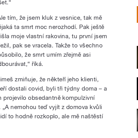
et.“
Ale tím, že jsem kluk z vesnice, tak mě
ějaká ta smrt moc nerozhodí. Pak ještě
išla moje vlastní rakovina, tu první jsem
řežil, pak se vracela. Takže to všechno
působilo, že smrt umím zřejmě asi
dbourávat,“ říká.
imeš zmiňuje, že někteří jeho klienti,
eří dostali covid, byli tři týdny doma – a
h projevilo obsedantně kompulzivní
 „A nemohou teď vyjít z domova kvůli
lidí to hodně rozkoplo, ale mě naštěstí