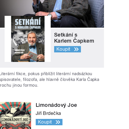
Setkání s
Karlem Čapkem
Koupit
Literární fikce, pokus přiblížit literární nadsázkou
spisovatele, filozofa, ale hlavně člověka Karla Čapka
trochu jinou formou.
Limonádový Joe
Jiří Brdečka
Koupit