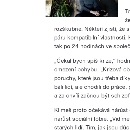
T
ž
rozškubne. Někteří zjistí, že se
páru kompatibilní vlastnosti. 
tak po 24 hodinách ve spole
„Čekal bych spíš krize,“ ho
omezení pohybu. „Krizová ob
poruchy, které jsou třeba dík
báli lidí, ale chodili do práce
a za chvíli začnou být schizof
Klimeš proto očekává nárůst
narůst sociální fóbie. „Vidím
starých lidí. Tím, jak jsou d