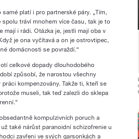
o samé platí i pro partnerské páry. „Tím,
e spolu tráví mnohem více času, tak je to
 mají i rádi. Otázka je, jestli mají oba v
Když je ona vyčítavá a on je ostrovtipec,
čné domácnosti se povraždí.“
dnotí celkové dopady dlouhodobého
dobí způsobí, že narostou všechny
y práci kompenzovány. Takže ti, kteří se
, protože museli, tak teď zalezli do sklepa
renní.“
 obsedantně kompulzivních poruch a
e už také nárůst paranoidní schizofrenie u
ůchodci zavřeni ve svých garsonkách a