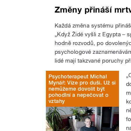
Změny přináší mrt
Každá změna systému přináší
„Když Židé vyšli z Egypta – 
hodně rozvodů, po dovolený
psychologové zaznamenáváme
lidé mají takzvané poruchy p
„C
Psychoterapeut Michal
Mynář: Vize pro duši. Už si
d
nemůžeme dovolit být
m
pohodlní a nepečovat o
vztahy
k
n
fo
n