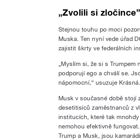
„Zvolili si zločince
Stejnou touhu po moci pozoru
Muska. Ten nyní vede úřad DO
zajistit škrty ve federálních i
„Myslím si, že si s Trumpe
podporují
ego
a chválí se. J
nápomocní,“ usuzuje Krásná
Musk v současné době stojí
desetitisíců zaměstnanců z v
institucích, které tak mnohdy
nemohou efektivně fungovat. 
Trump a Musk, jsou kamarád