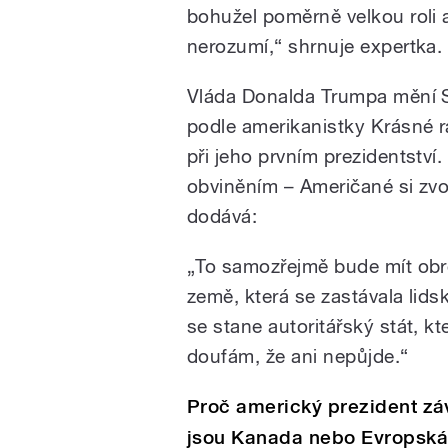
bohužel poměrně velkou roli 
nerozumí,“ shrnuje expertka.
Vláda Donalda Trumpa mění S
podle amerikanistky Krásné r
při jeho prvním prezidentství. 
obviněním – Američané si zvoli
dodává:
„To samozřejmě bude mít obrov
země, která se zastávala lid
se stane autoritářský stát, k
doufám, že ani nepůjde.“
Proč americký prezident záv
jsou Kanada nebo Evropská 