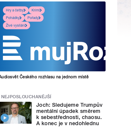
Hry a četby
Krimi
Pohádky
Pořady
Živé vysílání
Audiosvět Českého rozhlasu na jednom místě
NEJPOSLOUCHANĚJŠÍ
Joch: Sledujeme Trumpův
mentální úpadek směrem
k sebestřednosti, chaosu.
A konec je v nedohlednu