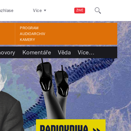
ozhlase
Více
ŽIVĚ
PROGRAM
AUDIOARCHIV
KAMERY
ovory
Komentáře
Věda
Více
…