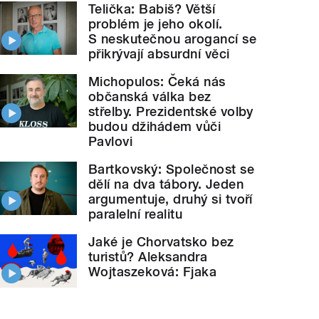
Telička: Babiš? Větší
problém je jeho okolí.
S neskutečnou arogancí se
přikrývají absurdní věci
Michopulos: Čeká nás
občanská válka bez
střelby. Prezidentské volby
budou džihádem vůči
Pavlovi
Bartkovský: Společnost se
dělí na dva tábory. Jeden
argumentuje, druhý si tvoří
paralelní realitu
Jaké je Chorvatsko bez
turistů? Aleksandra
Wojtaszeková: Fjaka