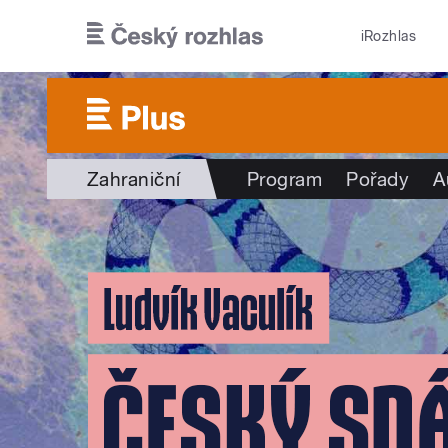
Přejít k hlavnímu obsahu
iRozhlas
Zahraniční
Program
Pořady
A