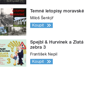
Temné letopisy moravské
Miloš Šenkýř
Koupit
Spejbl & Hurvínek a Zlatá
zebra 3
František Nepil
Koupit