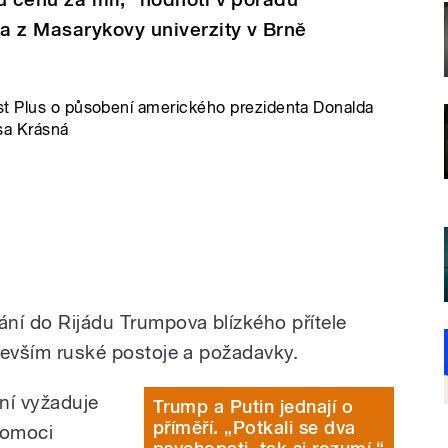
a z Masarykovy univerzity v Brně
st Plus o působení amerického prezidenta Donalda
sa Krásná
ání do Rijádu Trumpova blízkého přítele
edevším ruské postoje a požadavky.
ní vyžaduje
Trump a Putin jednají o
příměří. „Potkali se dva
pomoci