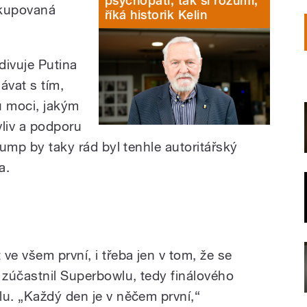
psychopati, tak si rozumí,“
okupovaná
říká historik Kelin
ivuje Putina
ávat s tím,
u moci, jakým
liv a podporu
rump by taky rád byl tenhle autoritářský
a.
ve všem první, i třeba jen v tom, že se
 zúčastnil Superbowlu, tedy finálového
lu. „Každý den je v něčem první,“