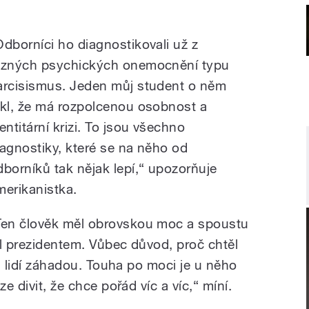
Odborníci ho diagnostikovali už z
ůzných psychických onemocnění typu
arcisismus. Jeden můj student o něm
ekl, že má rozpolcenou osobnost a
entitární krizi. To jsou všechno
iagnostiky, které se na něho od
dborníků tak nějak lepí,“ upozorňuje
merikanistka.
Ten člověk měl obrovskou moc a spoustu
al prezidentem. Vůbec důvod, proč chtěl
tu lidí záhadou. Touha po moci je u něho
e divit, že chce pořád víc a víc,“ míní.