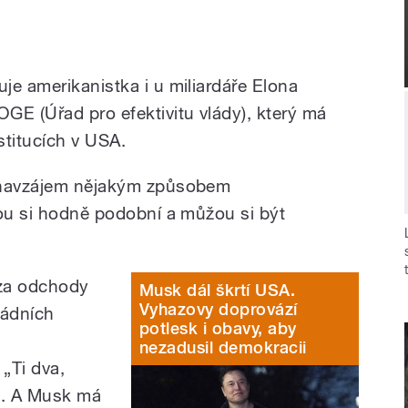
”
je amerikanistka i u miliardáře Elona
GE (Úřad pro efektivitu vlády), který má
nstitucích v USA.
m navzájem nějakým způsobem
sou si hodně podobní a můžou si být
.
 za odchody
Musk dál škrtí USA.
Vyhazovy doprovází
ládních
potlesk i obavy, aby
nezadusil demokracii
„Ti dva,
i. A Musk má