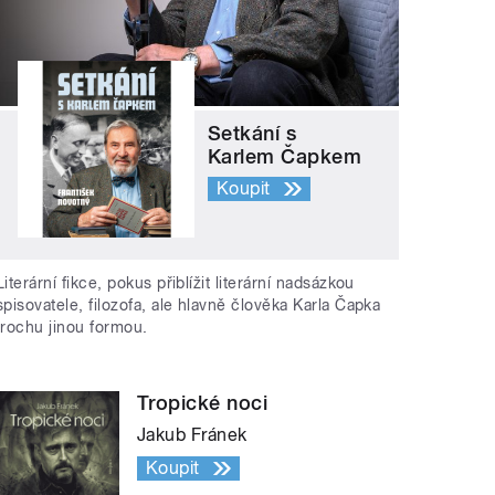
Setkání s
Karlem Čapkem
Koupit
Literární fikce, pokus přiblížit literární nadsázkou
spisovatele, filozofa, ale hlavně člověka Karla Čapka
trochu jinou formou.
Tropické noci
Jakub Fránek
Koupit