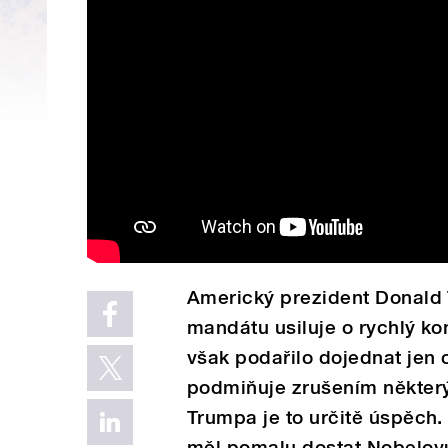
Americký prezident Donald
mandátu usiluje o rychlý ko
však podařilo dojednat jen 
podmiňuje zrušením někter
Trumpa je to určitě úspěch. 
měl pomalu dostat Nobelovu