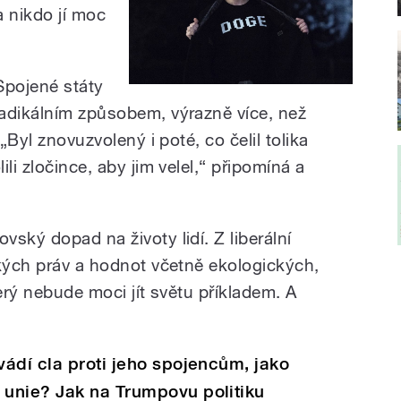
a nikdo jí moc
pojené státy
adikálním způsobem, výrazně více, než
„Byl znovuzvolený i poté, co čelil tolika
li zločince, aby jim velel,
“ připomíná a
ský dopad na životy lidí. Z liberální
ských práv a hodnot včetně ekologických,
terý nebude moci jít světu příkladem. A
ádí cla proti jeho spojencům, jako
unie? Jak na Trumpovu politiku