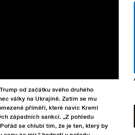
 Trump od začátku svého druhého
nec války na Ukrajině. Zatím se mu
omezené příměří, které navíc Kreml
ých západních sankcí. „Z pohledu
Pořád se chlubí tím, že je ten, který by
 cenu za mír,“ hodnotí v pořadu