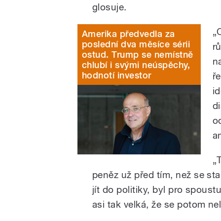
glosuje.
„
Amerika předvedla za
poslední dva měsíce sérii
r
ostud. Trump se nemístně
n
chlubí i svými neúspěchy,
hodnotí investor
ř
id
d
o
a
„
peněz už před tím, než se st
jít do politiky, byl pro spous
asi tak velká, že se potom nelz