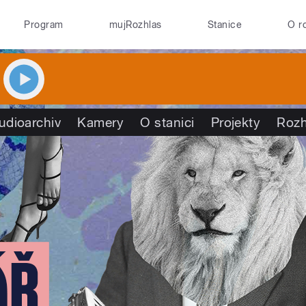
Program
mujRozhlas
Stanice
O r
udioarchiv
Kamery
O stanici
Projekty
Rozh