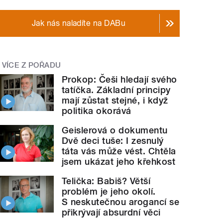
Jak nás naladíte na DABu
VÍCE Z POŘADU
Prokop: Češi hledají svého
tatíčka. Základní principy
mají zůstat stejné, i když
politika okorává
Geislerová o dokumentu
Dvě deci tuše: I zesnulý
táta vás může vést. Chtěla
jsem ukázat jeho křehkost
Telička: Babiš? Větší
problém je jeho okolí.
S neskutečnou arogancí se
přikrývají absurdní věci