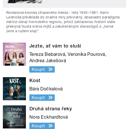
Románová kronika ztraceného města - léta 1945–1961. Karin
Lednická předkládá do značné míry převratný, dosavadní paradigma
měnící obraz hornického regionu, jehož zahlazenou historii stále
překrývá tlustá vrstva mýtů a zakořeněných stereotypů o „černé
zemi a rudém kraji“.
Jezte, ať vám to sluší
Tereza Bebarová, Veronika Pourová,
Andrea Jakešová
Koupit
Kost
Bára Dočkalová
Koupit
Druhá strana řeky
Nora Eckhardtová
Koupit