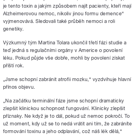
je tento toxin a jakým způsobem najít pacienty, kteří mají
Alzheimerovou nemoc, nikoliv jinou formu demence“
vyjmenovává. Sledovali také průběh nemoci a roli
genetiky.
Výzkumný tým Martina Tolara ukončil třetí fázi studie a
teď jedná s regulačními orgány v Americe o povolení
léku. Pokud půjde vše dobře, mohli by povolení získat
příští rok.
„Jsme schopní zabránit atrofii mozku,“ vyzdvihuje hlavní
přínos objevu.
„Na začátku terminální fáze jsme schopní dramaticky
zlepšit klinickou schopnost fungování. Klinicky zlepšit
příznaky. Ne když je to dál, pokud už nemoc pokročí. To
už moment, kdy už se to nedá vrátit ani tím, že zabráníte
formování toxinu a jeho odplavání, což náš lék dělá,“