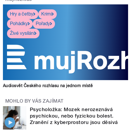
Hry a četby
Krimi
Pohádky
Pořady
Živé vysílání
Audiosvět Českého rozhlasu na jednom místě
MOHLO BY VÁS ZAJÍMAT
Psycholožka: Mozek nerozeznává
psychickou, nebo fyzickou bolest.
Zranění z kyberprostoru jsou děsivá