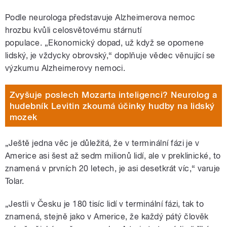
Podle neurologa představuje Alzheimerova nemoc
hrozbu kvůli celosvětovému stárnutí
populace. „Ekonomický dopad, už když se opomene
lidský, je vždycky obrovský,“ doplňuje vědec věnující se
výzkumu Alzheimerovy nemoci.
Zvyšuje poslech Mozarta inteligenci? Neurolog a
hudebník Levitin zkoumá účinky hudby na lidský
mozek
„Ještě jedna věc je důležitá, že v terminální fázi je v
Americe asi šest až sedm milionů lidí, ale v preklinické, to
znamená v prvních 20 letech, je asi desetkrát víc,“ varuje
Tolar.
„Jestli v Česku je 180 tisíc lidí v terminální fázi, tak to
znamená, stejně jako v Americe, že každý pátý člověk