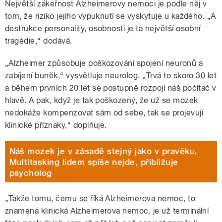
Největší zákeřnost Alzheimerovy nemoci je podle něj v
tom, že riziko jejího vypuknutí se vyskytuje u každého. „A
destrukce personality, osobnosti je ta největší osobní
tragédie,“ dodává.
„Alzheimer způsobuje poškozování spojení neuronů a
zabíjení buněk,“ vysvětluje neurolog. „Trvá to skoro 30 let
a během prvních 20 let se
postupně
rozpojí náš počítač v
hlavě. A pak, když je tak poškozený, že už se mozek
nedokáže kompenzovat sám od sebe, tak se projevují
klinické příznaky,“ doplňuje.
Náš mozek je v zásadě stejný jako v pravěku.
Multitasking lidem spíše nejde, přibližuje
psycholog
„Takže tomu, čemu se říká Alzheimerova nemoc, to
znamená klinická Alzheimerova nemoc, je už terminální