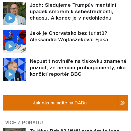
Joch: Sledujeme Trumpův mentální
úpadek směrem k sebestřednosti,
chaosu. A konec je v nedohlednu
Jaké je Chorvatsko bez turistů?
Aleksandra Wojtaszeková: Fjaka
Nepustit novináře na tiskovku znamená
přiznat, že nemám protiargumenty, říká
končící reportér BBC
Jak nás naladíte na DABu
VÍCE Z POŘADU
Telička: Babiš? Větší problém je jeho