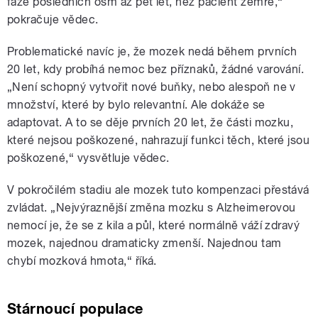
fáze posledních osm až pět let, než pacient zemře,“
pokračuje vědec.
Problematické navíc je, že mozek nedá během prvních
20 let, kdy probíhá nemoc bez příznaků, žádné varování.
„Není schopný vytvořit nové buňky, nebo alespoň ne v
množství, které by bylo relevantní. Ale dokáže se
adaptovat. A to se děje prvních 20 let, že části mozku,
které nejsou poškozené, nahrazují funkci těch, které jsou
poškozené,“ vysvětluje vědec.
V pokročilém stadiu ale mozek tuto kompenzaci přestává
zvládat. „Nejvýraznější změna mozku s Alzheimerovou
nemocí je, že se z kila a půl, které normálně váží zdravý
mozek, najednou dramaticky zmenší. Najednou tam
chybí mozková hmota,“ říká.
Stárnoucí populace