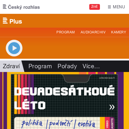
Přejít k hlavnímu obsahu
MENU
ŽIVĚ
PROGRAM
AUDIOARCHIV
KAMERY
Zdraví
Program
Pořady
Více
…