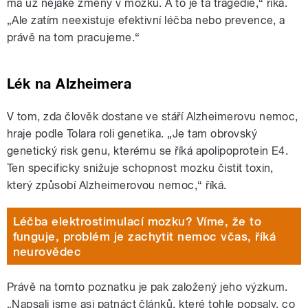
má už nějaké změny v mozku. A to je ta tragédie,“ říká.
„Ale zatím neexistuje efektivní léčba nebo prevence, a
právě na tom pracujeme.“
Lék na Alzheimera
V tom, zda člověk dostane ve stáří Alzheimerovu nemoc,
hraje podle Tolara roli genetika. „Je tam obrovský
genetický risk genu, kterému se říká apolipoprotein E4.
Ten specificky snižuje schopnost mozku čistit toxin,
který způsobí Alzheimerovou nemoc,“ říká.
Léčba elektrostimulací mozku? Víme, že to
funguje, problém je zachytit nemoc včas, říká
neurovědec
Právě na tomto poznatku je pak založený jeho výzkum.
„Napsali jsme asi patnáct článků, které tohle popsaly, co