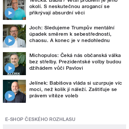
okolí. S neskutečnou arogancí se
přikrývají absurdní věci
Joch: Sledujeme Trumpův mentální
úpadek směrem k sebestřednosti,
chaosu. A konec je v nedohlednu
Michopulos: Čeká nás občanská válka
bez střelby. Prezidentské volby budou
džihádem vůči Pavlovi
Jelínek: Babišova vláda si uzurpuje víc
moci, než kolik jí náleží. Zaštiťuje se
právem vítěze voleb
E-SHOP ČESKÉHO ROZHLASU